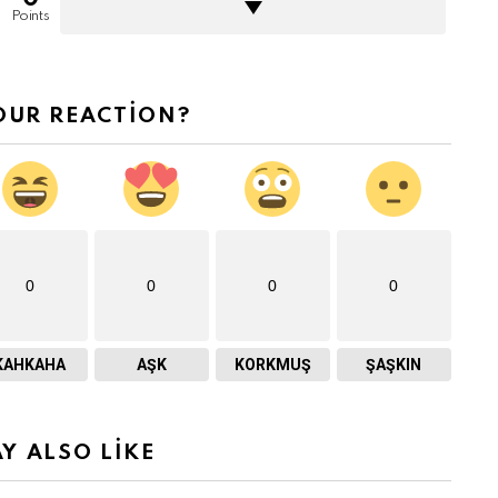
Points
OUR REACTION?
0
0
0
0
KAHKAHA
AŞK
KORKMUŞ
ŞAŞKIN
Y ALSO LIKE