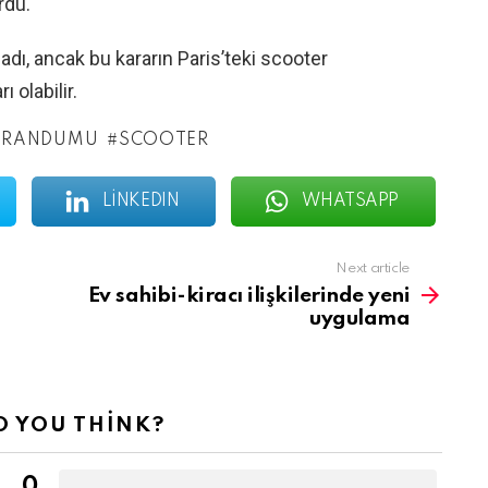
rdu.
ı, ancak bu kararın Paris’teki scooter
 olabilir.
ERANDUMU
SCOOTER
LINKEDIN
WHATSAPP
Next article
Ev sahibi-kiracı ilişkilerinde yeni
uygulama
 YOU THINK?
0