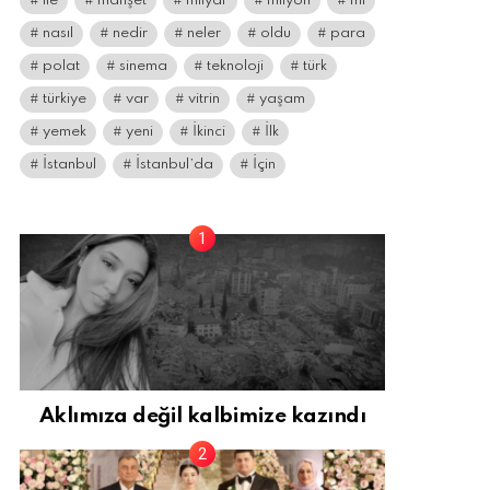
ile
manşet
milyar
milyon
mı
nasıl
nedir
neler
oldu
para
polat
sinema
teknoloji
türk
türkiye
var
vitrin
yaşam
yemek
yeni
İkinci
İlk
İstanbul
İstanbul’da
İçin
Aklımıza değil kalbimize kazındı