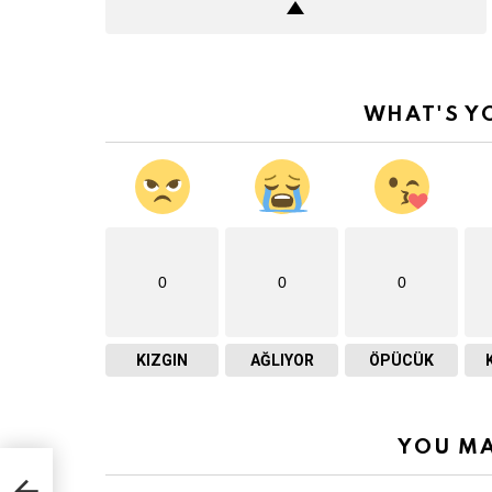
WHAT'S Y
0
0
0
KIZGIN
AĞLIYOR
ÖPÜCÜK
YOU MA