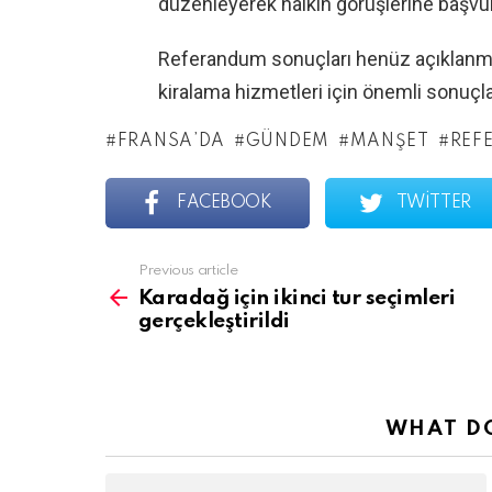
düzenleyerek halkın görüşlerine başvu
Referandum sonuçları henüz açıklanmad
kiralama hizmetleri için önemli sonuçları
FRANSA’DA
GÜNDEM
MANŞET
REF
FACEBOOK
TWITTER
See
Previous article
more
Karadağ için ikinci tur seçimleri
gerçekleştirildi
WHAT DO