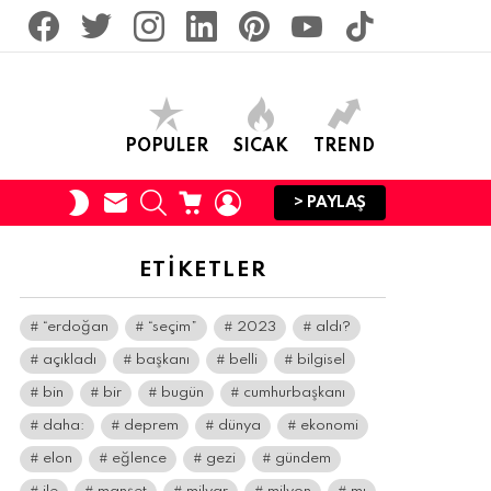
facebook
twitter
İnstagram
linkedin
pinterest
youtube
tiktok
POPULER
SICAK
TREND
SUBSCRIBE
SEARCH
CART
LOGIN
SWITCH
> PAYLAŞ
SKIN
ETIKETLER
“erdoğan
“seçim”
2023
aldı?
açıkladı
başkanı
belli
bilgisel
bin
bir
bugün
cumhurbaşkanı
daha:
deprem
dünya
ekonomi
elon
eğlence
gezi
gündem