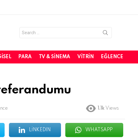
Search
for:
GISEL
PARA
TV & SINEMA
VITRIN
EĞLENCE
 referandumu
önce
1.1k
Views
LINKEDIN
WHATSAPP