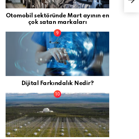
uyg
Otomobil sektöründe Mart ayının en
çok satan markaları
Dijital Farkındalık Nedir?