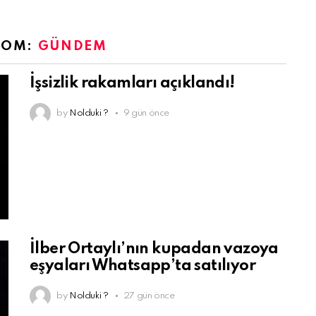
ROM:
GÜNDEM
İşsizlik rakamları açıklandı!
by
Nolduki ?
9 gün önce
İlber Ortaylı’nın kupadan vazoya
eşyaları Whatsapp’ta satılıyor
by
Nolduki ?
27 gün önce