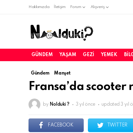
Hakkımızda
İletişim
Forum
Alışveriş
GÜNDEM
YAŞAM
GEZI
YEMEK
BIL
Gündem
Manşet
Fransa’da scooter
by
Nolduki ?
3 yıl önce
updated
3 yıl 
FACEBOOK
TWITTER