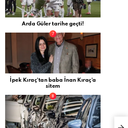
Arda Güler tarihe geçti!
İpek Kıraç’tan baba İnan Kıraç’a
sitem
Ev s