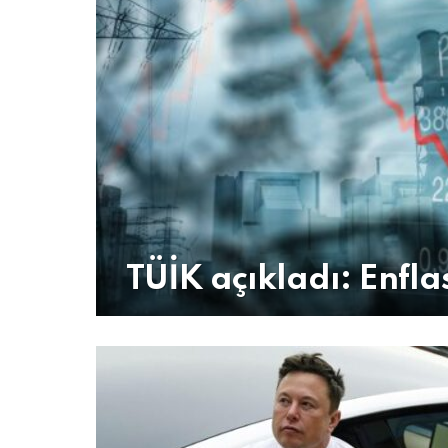
TÜİK açıkladı: Enflas
MORE
STORIES