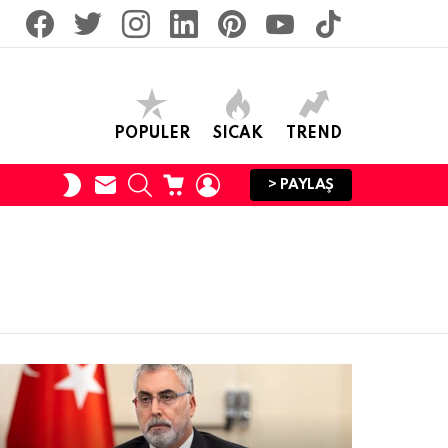
facebook
twitter
İnstagram
linkedin
pinterest
youtube
tiktok
POPULER
SICAK
TREND
SUBSCRIBE
SEARCH
CART
LOGIN
SWITCH
> PAYLAŞ
SKIN