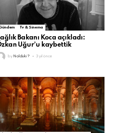
Gündem
Tv & Sinema
ağlık Bakanı Koca açıkladı:
zkan Uğur’u kaybettik
by
Nolduki ?
3 yıl önce