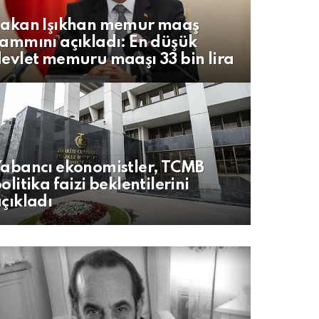
Bakan Işıkhan memur maaş
ammını açıkladı: En düşük
evlet memuru maaşı 33 bin lira
abancı ekonomistler, TCMB
olitika faizi beklentilerini
çıkladı