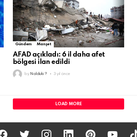
Gündem
Manşet
AFAD açıkladı: 6 il daha afet
bölgesi ilan edildi
by
Nolduki ?
3 yıl önce
LOAD MORE
facebook
twitter
İnstagram
linkedin
pinterest
youtube