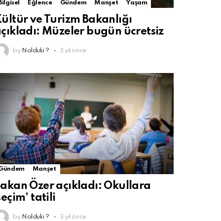
Bilgisel
Eğlence
Gündem
Manşet
Yaşam
ültür ve Turizm Bakanlığı
çıkladı: Müzeler bugün ücretsiz
by
Nolduki ?
3 yıl önce
Gündem
Manşet
akan Özer açıkladı: Okullara
seçim’ tatili
by
Nolduki ?
3 yıl önce