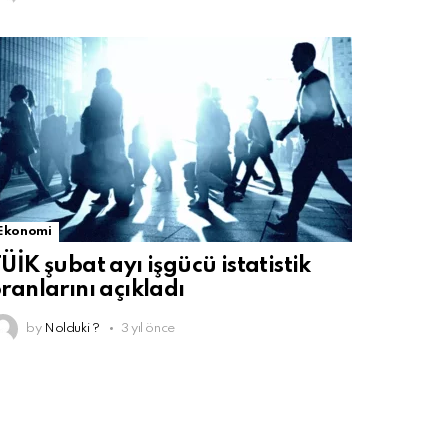
Ekonomi
ÜİK şubat ayı işgücü istatistik
ranlarını açıkladı
by
Nolduki ?
3 yıl önce