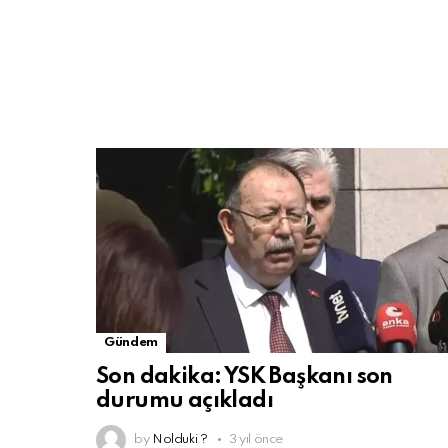
Gündem
Son dakika: YSK Başkanı son
durumu açıkladı
by
Nolduki ?
3 yıl önce