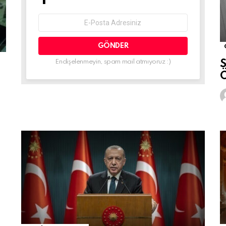
Email
address:
S
Endişelenmeyin, spam mail atmıyoruz :)
Ö