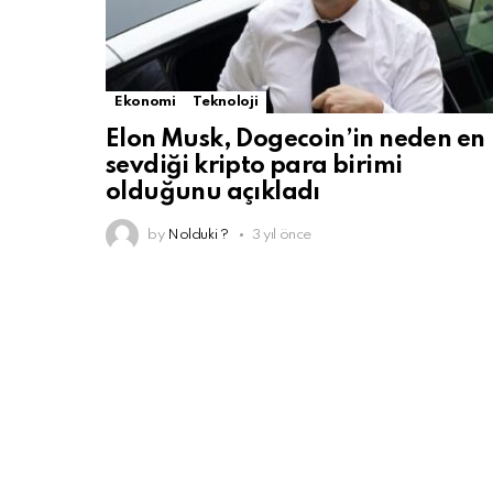
Ekonomi
Teknoloji
Elon Musk, Dogecoin’in neden en
sevdiği kripto para birimi
olduğunu açıkladı
by
Nolduki ?
3 yıl önce