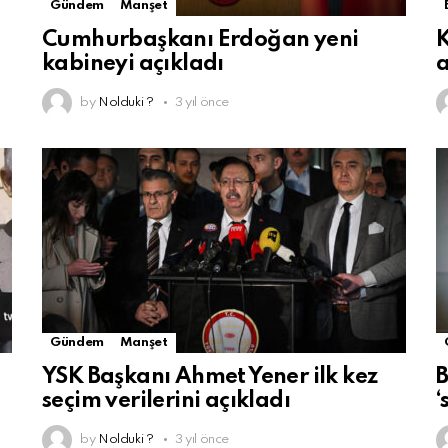
Gündem
Manşet
Cumhurbaşkanı Erdoğan yeni
K
kabineyi açıkladı
a
by
Nolduki ?
3 yıl önce
Gündem
Manşet
YSK Başkanı Ahmet Yener ilk kez
B
seçim verilerini açıkladı
‘
by
Nolduki ?
3 yıl önce