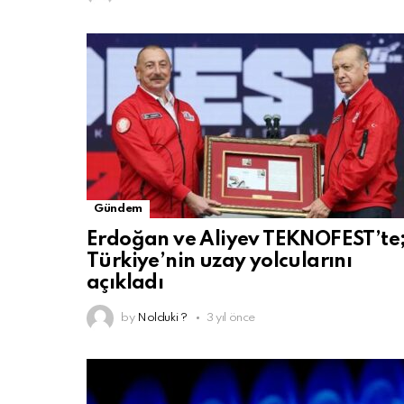
Gündem
Erdoğan ve Aliyev TEKNOFEST’te
Türkiye’nin uzay yolcularını
açıkladı
by
Nolduki ?
3 yıl önce