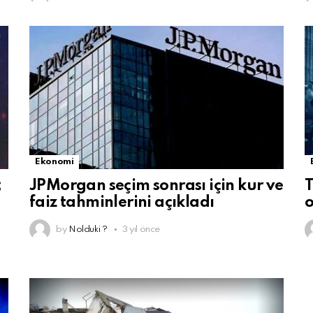
Ekonomi
;
JPMorgan seçim sonrası için kur ve
T
faiz tahminlerini açıkladı
o
by
Nolduki ?
3 yıl önce