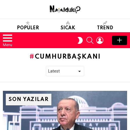
POPULER
SICAK
TREND
SEARCH
LOGIN
SWITCH
SKIN
Menu
CUMHURBAŞKANI
SON YAZILAR