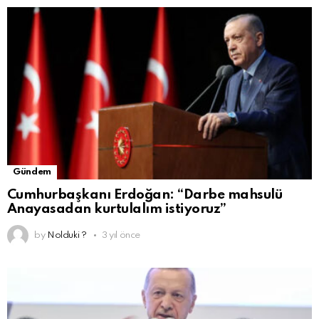
Gündem
Cumhurbaşkanı Erdoğan: “Darbe mahsulü
Anayasadan kurtulalım istiyoruz”
by
Nolduki ?
3 yıl önce