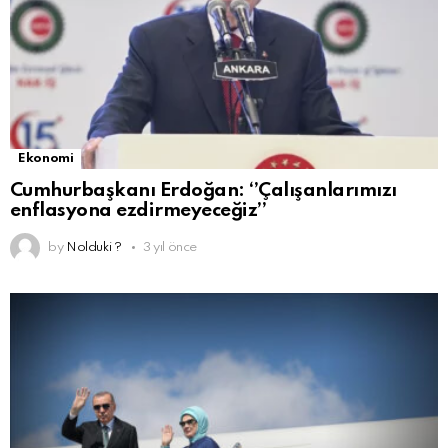
Ekonomi
Cumhurbaşkanı Erdoğan: ‘’Çalışanlarımızı
enflasyona ezdirmeyeceğiz’’
by
Nolduki ?
3 yıl önce