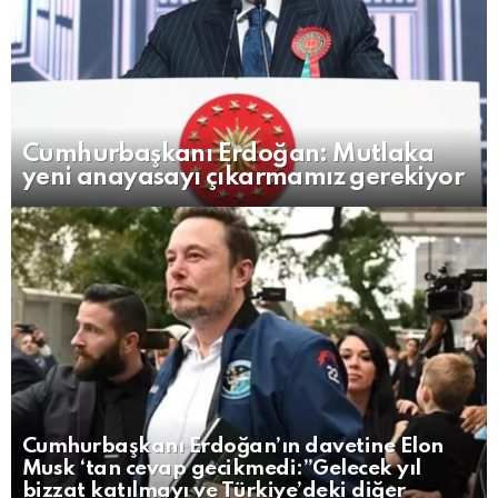
Cumhurbaşkanı Erdoğan: Mutlaka
yeni anayasayı çıkarmamız gerekiyor
Cumhurbaşkanı Erdoğan’ın davetine Elon
Musk ‘tan cevap gecikmedi:”Gelecek yıl
bizzat katılmayı ve Türkiye’deki diğer