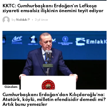
KKTC: Cumhurbaşkanı Erdoğan’ın Lefkoşa
ziyareti emsalsiz ilişkinin önemini teyit ediyor
by
Nolduki ?
3 yıl önce
Gündem
Cumhurbaşkanı Erdoğan’dan Kılıçdaroğlu’na:
Atatürk, köylü, milletin efendisidir demedi mi?
Artık bunu yemezler