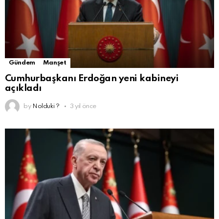
Gündem
Manşet
Cumhurbaşkanı Erdoğan yeni kabineyi
açıkladı
by
Nolduki ?
3 yıl önce