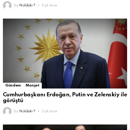
by
Nolduki ?
3 yıl önce
Gündem
Manşet
Cumhurbaşkanı Erdoğan, Putin ve Zelenskiy ile
görüştü
by
Nolduki ?
3 yıl önce