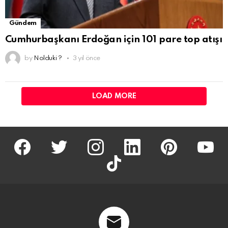
Gündem
Cumhurbaşkanı Erdoğan için 101 pare top atışı
by
Nolduki ?
3 yıl önce
LOAD MORE
facebook
twitter
İnstagram
linkedin
pinterest
youtu
tiktok