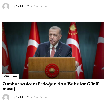
by
Nolduki ?
3 yıl önce
Gündem
Cumhurbaşkanı Erdoğan’dan ‘Babalar Günü’
mesajı
by
Nolduki ?
3 yıl önce