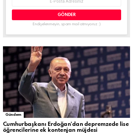
address:
Endişelenmeyin, spam mail atmıyoruz :)
Gündem
Cumhurbaşkanı Erdoğan’dan depremzede lise
öğrencilerine ek kontenjan müjdesi