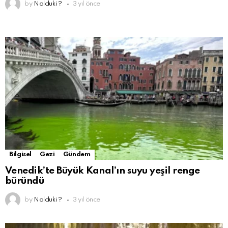
by
Nolduki ?
3 yıl önce
Bilgisel
Gezi
Gündem
Venedik’te Büyük Kanal’ın suyu yeşil renge
büründü
by
Nolduki ?
3 yıl önce