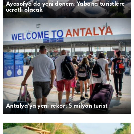
Ayasofya’da yeni dönem: Yabancı turistlere
ücretli olacak
Antalya’ya yeni rekor: 5 milyon turist
MORE
STORIES