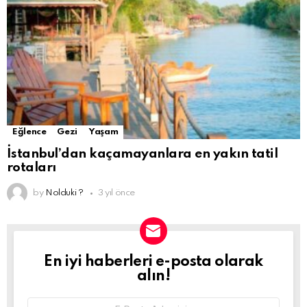
Eğlence
Gezi
Yaşam
İstanbul’dan kaçamayanlara en yakın tatil
rotaları
by
Nolduki ?
3 yıl önce
En iyi haberleri e-posta olarak
NEWSLETTER
alın!
Email