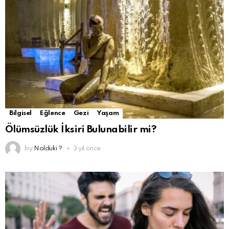
Bilgisel
Eğlence
Gezi
Yaşam
Ölümsüzlük İksiri Bulunabilir mi?
by
Nolduki ?
3 yıl önce