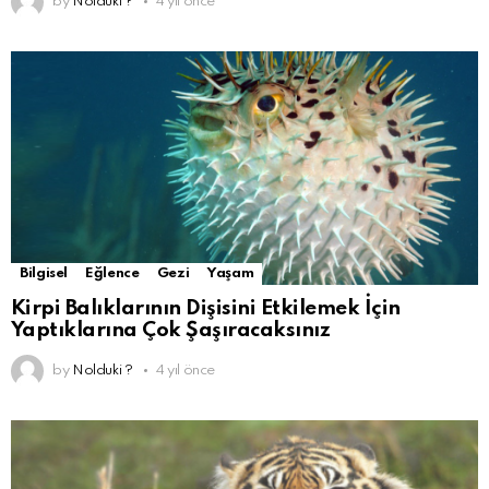
by
Nolduki ?
4 yıl önce
Bilgisel
Eğlence
Gezi
Yaşam
Kirpi Balıklarının Dişisini Etkilemek İçin
Yaptıklarına Çok Şaşıracaksınız
by
Nolduki ?
4 yıl önce