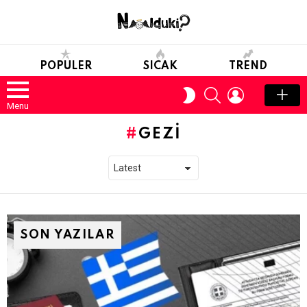
POPULER
SICAK
TREND
SEARCH
LOGIN
SWITCH
SKIN
Menu
GEZI
SON YAZILAR