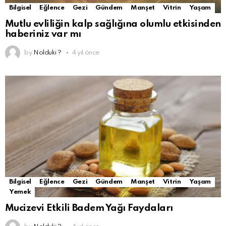
Bilgisel
Eğlence
Gezi
Gündem
Manşet
Vitrin
Yaşam
Mutlu evliliğin kalp sağlığına olumlu etkisinden
haberiniz var mı
by
Nolduki ?
4 yıl önce
Bilgisel
Eğlence
Gezi
Gündem
Manşet
Vitrin
Yaşam
Yemek
Mucizevi Etkili Badem Yağı Faydaları