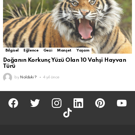
Bilgisel
Eğlence
Gezi
Manşet
Yaşam
Doğanın Korkunç Yüzü Olan 10 Vahşi Hayvan
Türü
by
Nolduki ?
4 yıl önce
facebook
twitter
İnstagram
linkedin
pinterest
youtu
tiktok