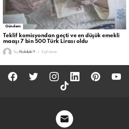
Gündem
Teklif komisyondan geçti ve en düşük emekli
maaşı 7 bin 500 Türk Lirası oldu
by
Nolduki ?
3 yıl önce
facebook
twitter
İnstagram
linkedin
pinterest
youtu
tiktok