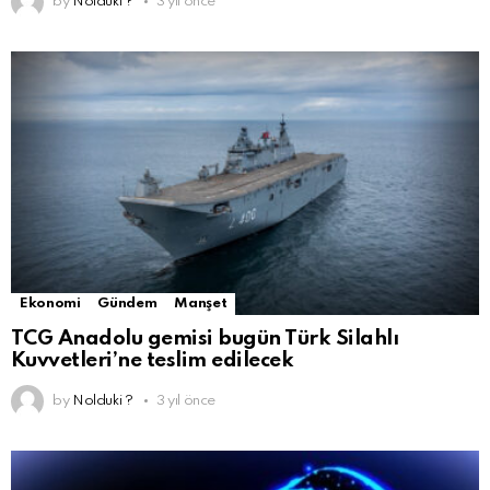
by
Nolduki ?
3 yıl önce
Ekonomi
Gündem
Manşet
TCG Anadolu gemisi bugün Türk Silahlı
Kuvvetleri’ne teslim edilecek
by
Nolduki ?
3 yıl önce