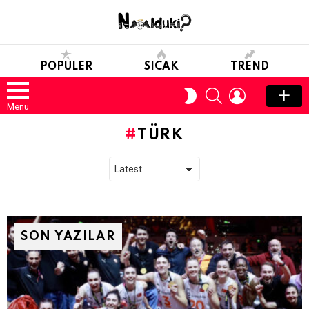
POPULER
SICAK
TREND
SEARCH
LOGIN
SWITCH
SKIN
Menu
TÜRK
SON YAZILAR