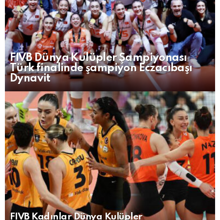
FIVB Dünya Kulüpler Şampiyonası
Türk finalinde şampiyon Eczacıbaşı
Dynavit
FIVB Kadınlar Dünya Kulüpler