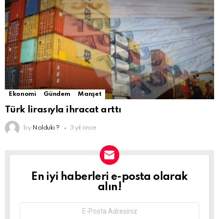
Ekonomi
Gündem
Manşet
Türk lirasıyla ihracat arttı
by
Nolduki ?
3 yıl önce
En iyi haberleri e-posta olarak
NEWSLETTER
alın!
Email
address: