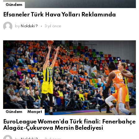
Gündem
Efsaneler Türk Hava Yolları Reklamında
by
Nolduki ?
3 yıl önce
Gündem
Manşet
EuroLeague Women’da Türk finali: Fenerbahçe
Alagöz-Çukurova Mersin Belediyesi