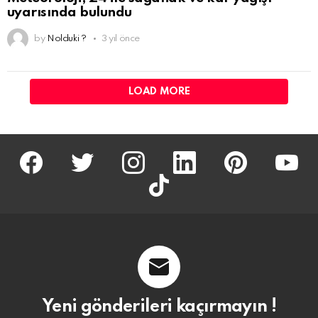
uyarısında bulundu
by
Nolduki ?
3 yıl önce
LOAD MORE
facebook
twitter
İnstagram
linkedin
pinterest
youtu
tiktok
Yeni gönderileri kaçırmayın !