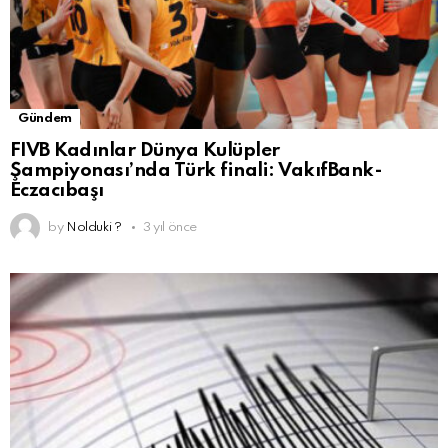
Gündem
FIVB Kadınlar Dünya Kulüpler
Şampiyonası’nda Türk finali: VakıfBank-
Eczacıbaşı
by
Nolduki ?
3 yıl önce