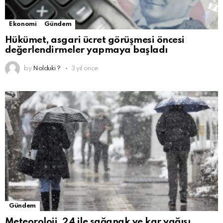
Ekonomi
Gündem
Hükümet, asgari ücret görüşmesi öncesi
değerlendirmeler yapmaya başladı
by
Nolduki ?
3 yıl önce
Gündem
Meteoroloji, 24 ile sağanak ve kar yağışı