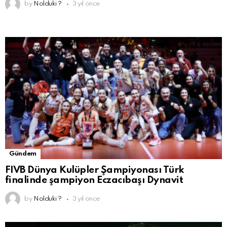
by
Nolduki ?
3 yıl önce
Gündem
FIVB Dünya Kulüpler Şampiyonası Türk
finalinde şampiyon Eczacıbaşı Dynavit
by
Nolduki ?
3 yıl önce