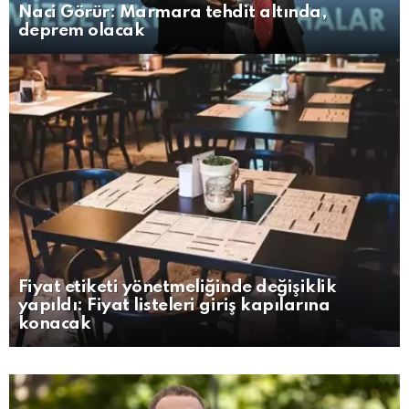
Naci Görür: Marmara tehdit altında,
deprem olacak
Fiyat etiketi yönetmeliğinde değişiklik
yapıldı: Fiyat listeleri giriş kapılarına
konacak
MORE
STORIES