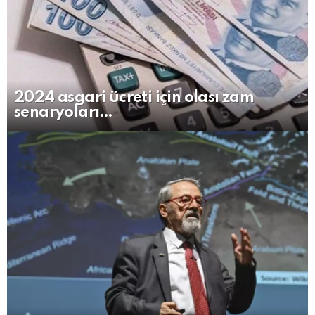
2024 asgari ücreti için olası zam
senaryoları…