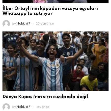
İlber Ortaylı’nın kupadan vazoya eşyaları
Whatsapp’ta satılıyor
by
Nolduki ?
26 gün önce
Dünya Kupası’nın sırrı cüzdanda değil
by
Nolduki ?
1 ay önce