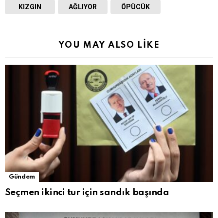
KIZGIN
AĞLIYOR
ÖPÜCÜK
YOU MAY ALSO LIKE
Gündem
Seçmen ikinci tur için sandık başında