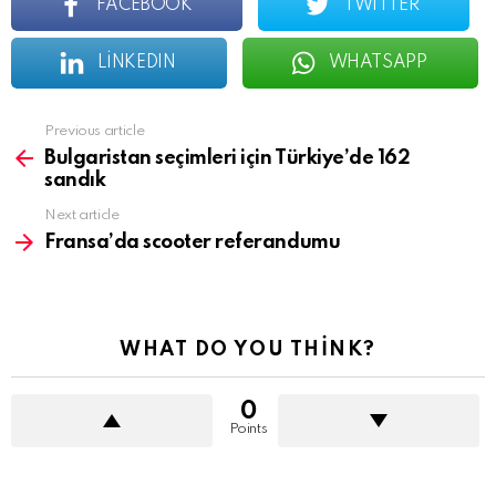
FACEBOOK
TWITTER
LINKEDIN
WHATSAPP
See
Previous article
more
Bulgaristan seçimleri için Türkiye’de 162
sandık
Next article
Fransa’da scooter referandumu
WHAT DO YOU THINK?
0
Points