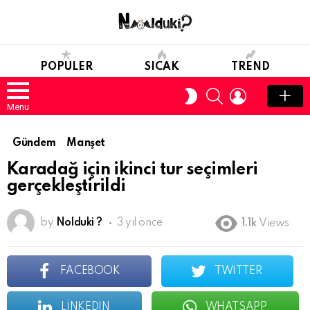
POPULER
SICAK
TREND
SEARCH
LOGIN
SWITCH
SKIN
Menu
Gündem
Manşet
Karadağ için ikinci tur seçimleri
gerçekleştirildi
by
Nolduki ?
3 yıl önce
1.1k
Views
FACEBOOK
TWITTER
LINKEDIN
WHATSAPP