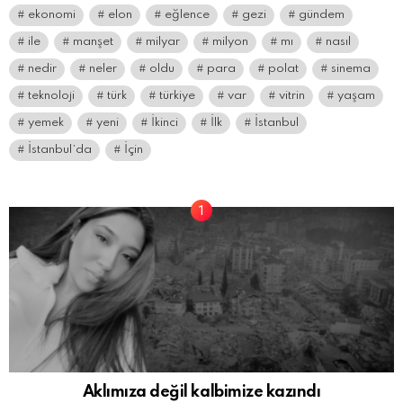
ekonomi
elon
eğlence
gezi
gündem
ile
manşet
milyar
milyon
mı
nasıl
nedir
neler
oldu
para
polat
sinema
teknoloji
türk
türkiye
var
vitrin
yaşam
yemek
yeni
İkinci
İlk
İstanbul
İstanbul’da
İçin
Aklımıza değil kalbimize kazındı