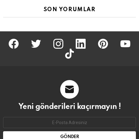
SON YORUMLAR
facebook
twitter
İnstagram
linkedin
pinterest
youtu
tiktok
Yeni gönderileri kaçırmayın !
Email
address: