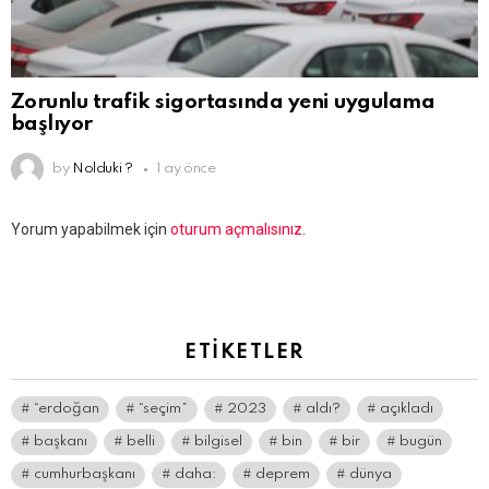
Zorunlu trafik sigortasında yeni uygulama
başlıyor
by
Nolduki ?
1 ay önce
Bir
Yorum yapabilmek için
oturum açmalısınız
.
yanıt
yazın
ETIKETLER
“erdoğan
“seçim”
2023
aldı?
açıkladı
başkanı
belli
bilgisel
bin
bir
bugün
cumhurbaşkanı
daha:
deprem
dünya