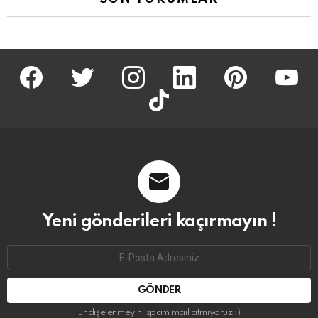
facebook
twitter
İnstagram
linkedin
pinterest
youtu
tiktok
Yeni gönderileri kaçırmayın !
Email
address:
Endişelenmeyin, spam mail atmıyoruz :)