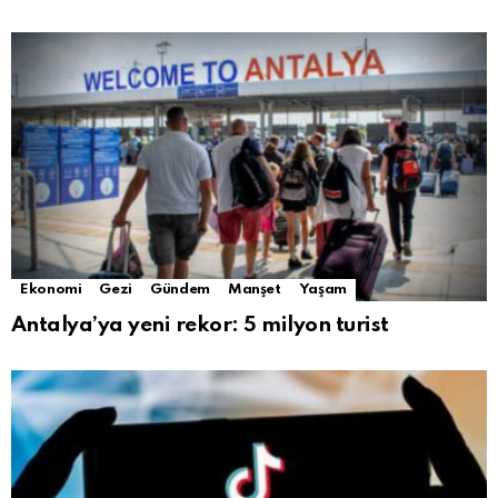
Ekonomi
Gezi
Gündem
Manşet
Yaşam
Antalya’ya yeni rekor: 5 milyon turist