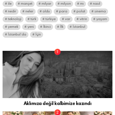
ile
manşet
milyar
milyon
mı
nasıl
nedir
neler
oldu
para
polat
sinema
teknoloji
türk
türkiye
var
vitrin
yaşam
yemek
yeni
İkinci
İlk
İstanbul
İstanbul’da
İçin
Aklımıza değil kalbimize kazındı