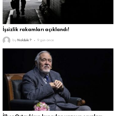
İşsizlik rakamları açıklandı!
by
Nolduki ?
9 gün önce