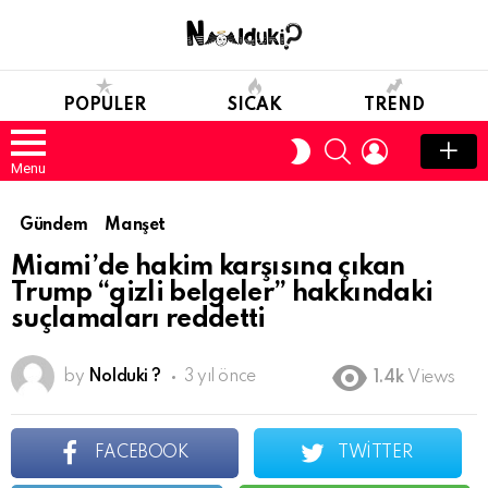
POPULER
SICAK
TREND
SEARCH
LOGIN
SWITCH
SKIN
Menu
Gündem
Manşet
Miami’de hakim karşısına çıkan
Trump “gizli belgeler” hakkındaki
suçlamaları reddetti
by
Nolduki ?
3 yıl önce
1.4k
Views
FACEBOOK
TWITTER