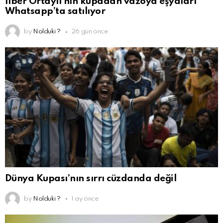
İlber Ortaylı’nın kupadan vazoya eşyaları
Whatsapp’ta satılıyor
by
Nolduki ?
26 gün önce
Dünya Kupası’nın sırrı cüzdanda değil
by
Nolduki ?
1 ay önce