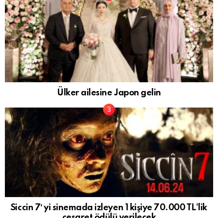
Ülker ailesine Japon gelin
Siccin 7′ yi sinemada izleyen 1 kişiye 70.000 TL’lik
cesaret ödülü verilecek