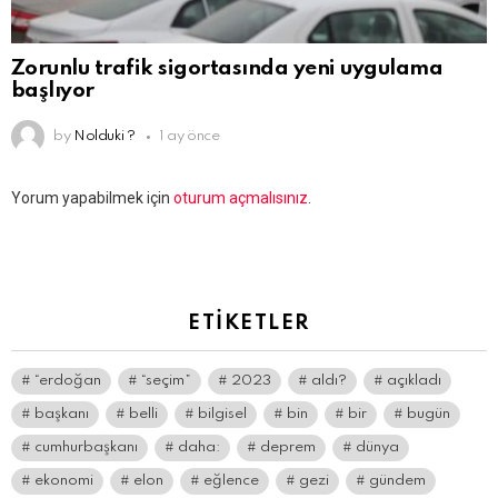
Zorunlu trafik sigortasında yeni uygulama
başlıyor
by
Nolduki ?
1 ay önce
Bir
Yorum yapabilmek için
oturum açmalısınız
.
yanıt
yazın
ETIKETLER
“erdoğan
“seçim”
2023
aldı?
açıkladı
başkanı
belli
bilgisel
bin
bir
bugün
cumhurbaşkanı
daha:
deprem
dünya
ekonomi
elon
eğlence
gezi
gündem