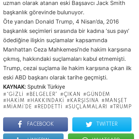
uzman olarak atanan eski Başsavcı Jack Smith
başkanlık görevinde bulunuyor.
Öte yandan Donald Trump, 4 Nisan’da, 2016
başkanlık seçimleri sırasında bir kadına ‘sus payı’
ödediğine ilişkin suçlamalar kapsamında
Manhattan Ceza Mahkemesi’nde hakim karşısına
çıkmış, hakkındaki suçlamaları kabul etmemişti.
Trump, cezai suçlama ile hakim karşısına çıkan ilk
eski ABD başkanı olarak tarihe geçmişti.
KAYNAK:
Sputnik Türkiye
“GIZLI
BELGELER”
ÇIKAN
GÜNDEM
HAKIM
HAKKINDAKI
KARŞISINA
MANŞET
MIAMI’DE
REDDETTI
SUÇLAMALARI
TRUMP
FACEBOOK
TWITTER