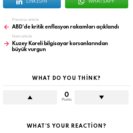
LINKEDIN
WHATSAPP
See
Previous article
more
ABD’de kritik enflasyon rakamları açıklandı
Next article
Kuzey Koreli bilgisayar korsanlarından
büyük vurgun
WHAT DO YOU THINK?
0
Points
WHAT'S YOUR REACTION?