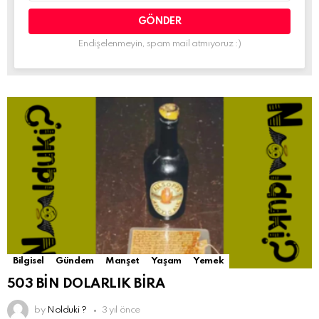
Endişelenmeyin, spam mail atmıyoruz :)
Bilgisel
Gündem
Manşet
Yaşam
Yemek
503 BİN DOLARLIK BİRA
by
Nolduki ?
3 yıl önce