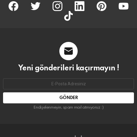
facebook
twitter
İnstagram
linkedin
pinterest
youtu
tiktok
Yeni gönderileri kaçırmayın !
Email
address:
Endişelenmeyin, spam mail atmıyoruz :)