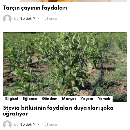
Tarçın çayının faydaları
by
Nolduki ?
4 yıl önce
Bilgisel
Eğlence
Gündem
Manşet
Yaşam
Yemek
Stevia bitkisinin faydaları duyanları şoka
uğratıyor
by
Nolduki ?
4 yıl önce