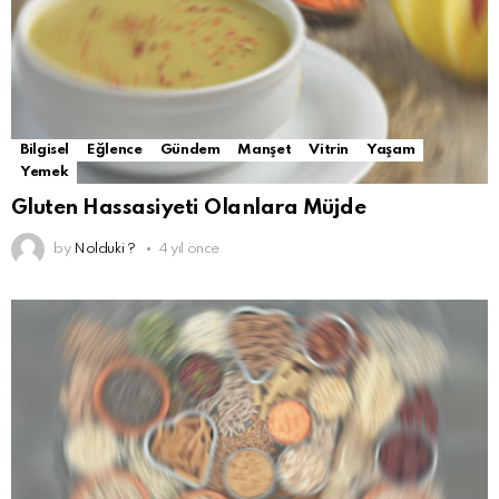
Bilgisel
Eğlence
Gündem
Manşet
Vitrin
Yaşam
Yemek
Gluten Hassasiyeti Olanlara Müjde
by
Nolduki ?
4 yıl önce