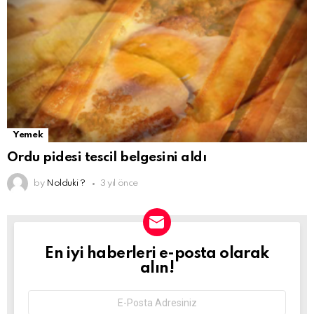
Yemek
Ordu pidesi tescil belgesini aldı
by
Nolduki ?
3 yıl önce
En iyi haberleri e-posta olarak
NEWSLETTER
alın!
Email
address: