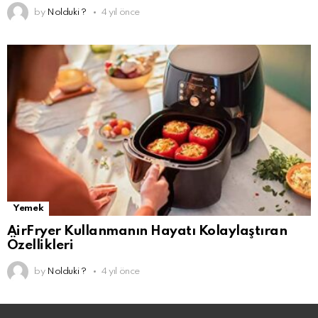
by
Nolduki ?
4 yıl önce
Yemek
AirFryer Kullanmanın Hayatı Kolaylaştıran
Özellikleri
by
Nolduki ?
4 yıl önce