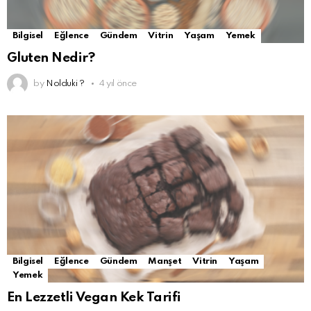
Bilgisel
Eğlence
Gündem
Vitrin
Yaşam
Yemek
Gluten Nedir?
by
Nolduki ?
4 yıl önce
Bilgisel
Eğlence
Gündem
Manşet
Vitrin
Yaşam
Yemek
En Lezzetli Vegan Kek Tarifi