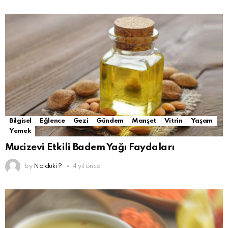
Bilgisel
Eğlence
Gezi
Gündem
Manşet
Vitrin
Yaşam
Yemek
Mucizevi Etkili Badem Yağı Faydaları
by
Nolduki ?
4 yıl önce