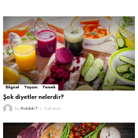
Bilgisel
Yaşam
Yemek
Şok diyetler nelerdir?
by
Nolduki ?
3 yıl önce