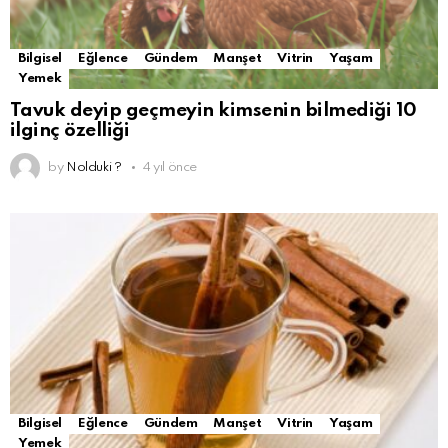
Bilgisel
Eğlence
Gündem
Manşet
Vitrin
Yaşam
Yemek
Tavuk deyip geçmeyin kimsenin bilmediği 10
ilginç özelliği
by
Nolduki ?
4 yıl önce
Bilgisel
Eğlence
Gündem
Manşet
Vitrin
Yaşam
Yemek