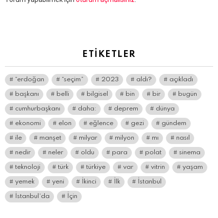
yanıt
yazın
ETIKETLER
“erdoğan
“seçim”
2023
aldı?
açıkladı
başkanı
belli
bilgisel
bin
bir
bugün
cumhurbaşkanı
daha:
deprem
dünya
ekonomi
elon
eğlence
gezi
gündem
ile
manşet
milyar
milyon
mı
nasıl
nedir
neler
oldu
para
polat
sinema
teknoloji
türk
türkiye
var
vitrin
yaşam
yemek
yeni
İkinci
İlk
İstanbul
İstanbul’da
İçin