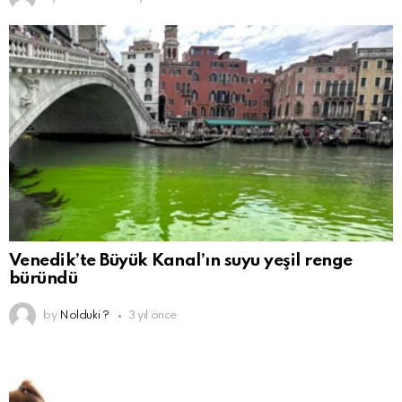
Venedik’te Büyük Kanal’ın suyu yeşil renge
büründü
by
Nolduki ?
3 yıl önce