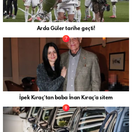
Arda Güler tarihe geçti!
İpek Kıraç’tan baba İnan Kıraç’a sitem