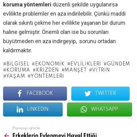
koruma yöntemleri
düzenli şekilde uygulanırsa
evlilikte problemler en aza indirilebilir. Çünkü maddi
olarak sıkıntı çekme her evlilikte yaşanan bir durum
haline gelmiştir. Önemli olan ise bu sorunları
büyütmeden en aza indirgeyip, sorunu ortadan
kaldırmaktır.
BILGISEL
EKONOMIK
EVLILIKLERI
GÜNDEM
KORUMA
KRIZDEN
MANŞET
VITRIN
YAŞAM
YÖNTEMLERI
FACEBOOK
TWITTER
LINKEDIN
WHATSAPP
See
Previous article
more
Erkeklerin Evlenmeyi Hayal Ettiği