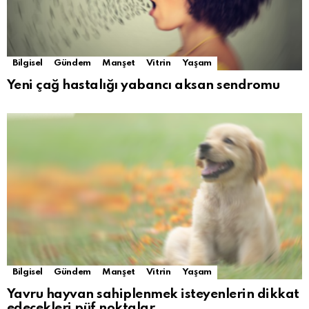
Bilgisel
Gündem
Manşet
Vitrin
Yaşam
Yeni çağ hastalığı yabancı aksan sendromu
Bilgisel
Gündem
Manşet
Vitrin
Yaşam
Yavru hayvan sahiplenmek isteyenlerin dikkat
edecekleri püf noktalar