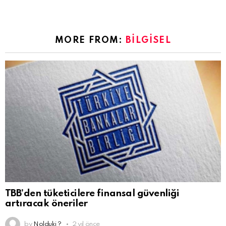
MORE FROM:
BILGISEL
TBB’den tüketicilere finansal güvenliği
artıracak öneriler
by
Nolduki ?
2 yıl önce