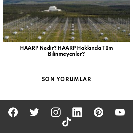
HAARP Nedir? HAARP Hakkında Tüm
Bilinmeyenler?
SON YORUMLAR
facebook
twitter
İnstagram
linkedin
pinterest
youtu
tiktok