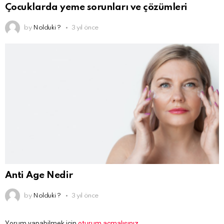
Çocuklarda yeme sorunları ve çözümleri
by
Nolduki ?
3 yıl önce
Anti Age Nedir
by
Nolduki ?
3 yıl önce
Bir
Yorum yapabilmek için
oturum açmalısınız
.