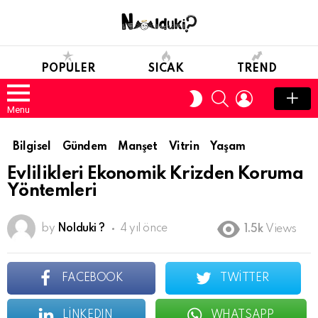
POPULER
SICAK
TREND
SEARCH
LOGIN
SWITCH
SKIN
Menu
Bilgisel
Gündem
Manşet
Vitrin
Yaşam
Evlilikleri Ekonomik Krizden Koruma
Yöntemleri
by
Nolduki ?
4 yıl önce
1.5k
Views
FACEBOOK
TWITTER
LINKEDIN
WHATSAPP