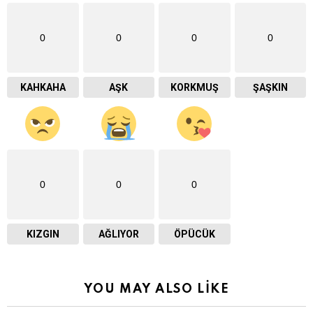
0
0
0
0
KAHKAHA
AŞK
KORKMUŞ
ŞAŞKIN
0
0
0
KIZGIN
AĞLIYOR
ÖPÜCÜK
YOU MAY ALSO LIKE