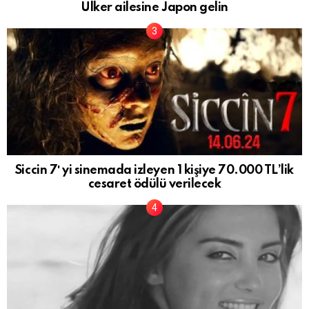
Ülker ailesine Japon gelin
Siccin 7′ yi sinemada izleyen 1 kişiye 70.000 TL’lik
cesaret ödülü verilecek