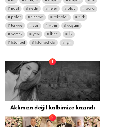
ile
manşet
milyar
milyon
mı
nasıl
nedir
neler
oldu
para
polat
sinema
teknoloji
türk
türkiye
var
vitrin
yaşam
yemek
yeni
İkinci
İlk
İstanbul
İstanbul’da
İçin
Aklımıza değil kalbimize kazındı