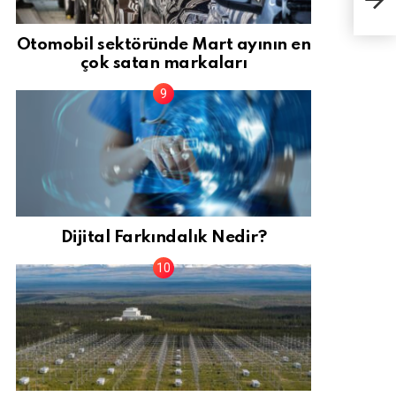
sen
Otomobil sektöründe Mart ayının en
çok satan markaları
Dijital Farkındalık Nedir?