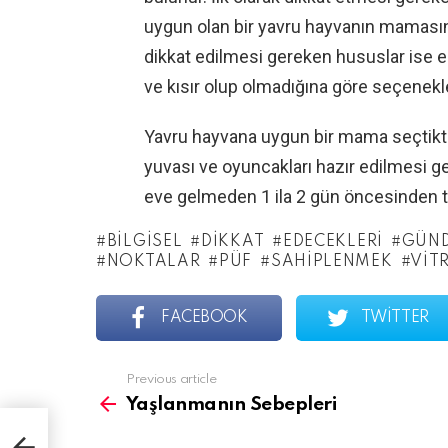
uygun olan bir yavru hayvanın maması
dikkat edilmesi gereken hususlar ise 
ve kısır olup olmadığına göre seçenekle
Yavru hayvana uygun bir mama seçtikten
yuvası ve oyuncakları hazır edilmesi ge
eve gelmeden 1 ila 2 gün öncesinden 
BILGISEL
DIKKAT
EDECEKLERI
GÜN
NOKTALAR
PÜF
SAHIPLENMEK
VIT
FACEBOOK
TWITTER
See
Previous article
more
Yaşlanmanın Sebepleri