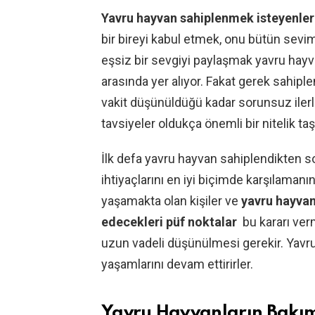
Yavru hayvan sahiplenmek isteyenleri
bir bireyi kabul etmek, onu bütün seviml
eşsiz bir sevgiyi paylaşmak yavru hay
arasında yer alıyor. Fakat gerek sahip
vakit düşünüldüğü kadar sorunsuz ilerle
tavsiyeler oldukça önemli bir nitelik taş
İlk defa yavru hayvan sahiplendikten 
ihtiyaçlarını en iyi biçimde karşılaman
yaşamakta olan kişiler ve
yavru hayvan
edecekleri püf noktalar
bu kararı ver
uzun vadeli düşünülmesi gerekir. Yavru
yaşamlarını devam ettirirler.
Yavru Hayvanların Bakı