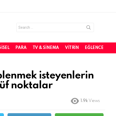
Search
for:
GISEL
PARA
TV & SINEMA
VITRIN
EĞLENCE
lenmek isteyenlerin
üf noktalar
1.9k
Views