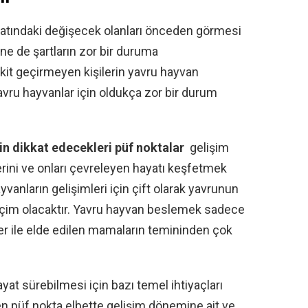
yatındaki değişecek olanları önceden görmesi
e de şartların zor bir duruma
kit geçirmeyen kişilerin yavru hayvan
vru hayvanlar için oldukça zor bir durum
in dikkat edecekleri püf noktalar
gelişim
lerini ve onları çevreleyen hayatı keşfetmek
yvanların gelişimleri için çift olarak yavrunun
eçim olacaktır. Yavru hayvan beslemek sadece
er ile elde edilen mamaların temininden çok
yat sürebilmesi için bazı temel ihtiyaçları
en püf nokta elbette gelişim dönemine ait ve