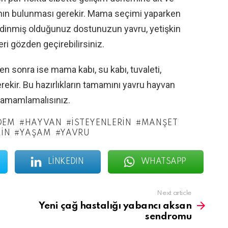
nın bulunması gerekir. Mama seçimi yaparken
edinmiş olduğunuz dostunuzun yavru, yetişkin
ri gözden geçirebilirsiniz.
 sonra ise mama kabı, su kabı, tuvaleti,
rekir. Bu hazırlıkların tamamını yavru hayvan
tamamlamalısınız.
DEM
HAYVAN
ISTEYENLERIN
MANŞET
RIN
YAŞAM
YAVRU
LINKEDIN
WHATSAPP
Next article
Yeni çağ hastalığı yabancı aksan
sendromu