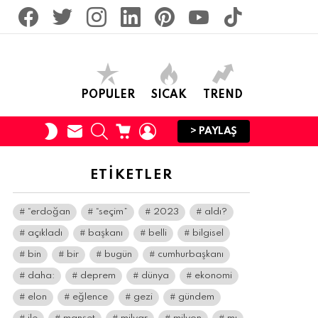
facebook
twitter
İnstagram
linkedin
pinterest
youtube
tiktok
POPULER
SICAK
TREND
SUBSCRIBE
SEARCH
CART
LOGIN
SWITCH
> PAYLAŞ
SKIN
ETIKETLER
“erdoğan
“seçim”
2023
aldı?
açıkladı
başkanı
belli
bilgisel
bin
bir
bugün
cumhurbaşkanı
daha:
deprem
dünya
ekonomi
elon
eğlence
gezi
gündem