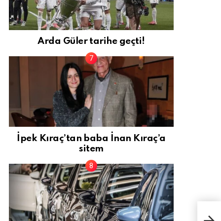
Arda Güler tarihe geçti!
İpek Kıraç’tan baba İnan Kıraç’a
sitem
Yeni