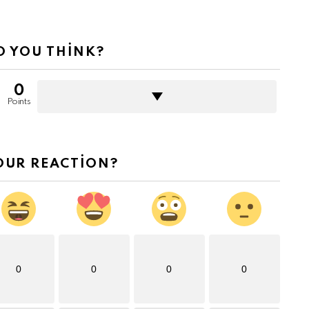
 YOU THINK?
0
Points
OUR REACTION?
0
0
0
0