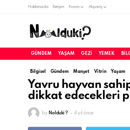
Hakkımızda
İletişim
Forum
Alışveriş
GÜNDEM
YAŞAM
GEZI
YEMEK
BIL
Bilgisel
Gündem
Manşet
Vitrin
Yaşam
Yavru hayvan sahip
dikkat edecekleri p
by
Nolduki ?
4 yıl önce