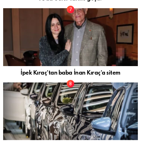
İpek Kıraç’tan baba İnan Kıraç’a sitem