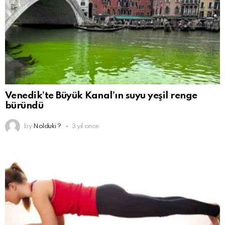
Venedik’te Büyük Kanal’ın suyu yeşil renge
büründü
by
Nolduki ?
3 yıl önce