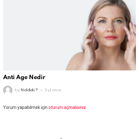
Anti Age Nedir
by
Nolduki ?
3 yıl önce
Bir
Yorum yapabilmek için
oturum açmalısınız
.
yanıt
yazın