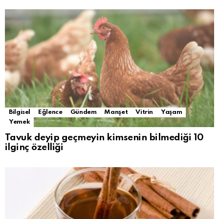
Bilgisel
Eğlence
Gündem
Manşet
Vitrin
Yaşam
Yemek
Tavuk deyip geçmeyin kimsenin bilmediği 10
ilginç özelliği