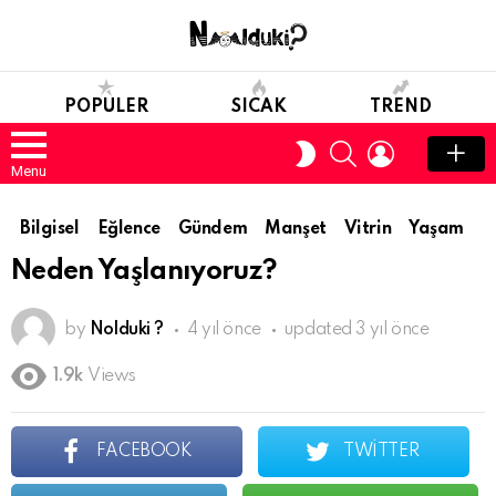
POPULER
SICAK
TREND
SEARCH
LOGIN
SWITCH
SKIN
Menu
Bilgisel
Eğlence
Gündem
Manşet
Vitrin
Yaşam
Neden Yaşlanıyoruz?
by
Nolduki ?
4 yıl önce
updated
3 yıl önce
1.9k
Views
FACEBOOK
TWITTER