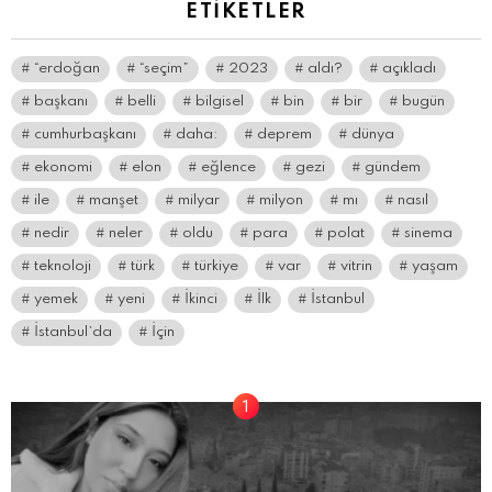
ETIKETLER
“erdoğan
“seçim”
2023
aldı?
açıkladı
başkanı
belli
bilgisel
bin
bir
bugün
cumhurbaşkanı
daha:
deprem
dünya
ekonomi
elon
eğlence
gezi
gündem
ile
manşet
milyar
milyon
mı
nasıl
nedir
neler
oldu
para
polat
sinema
teknoloji
türk
türkiye
var
vitrin
yaşam
yemek
yeni
İkinci
İlk
İstanbul
İstanbul’da
İçin