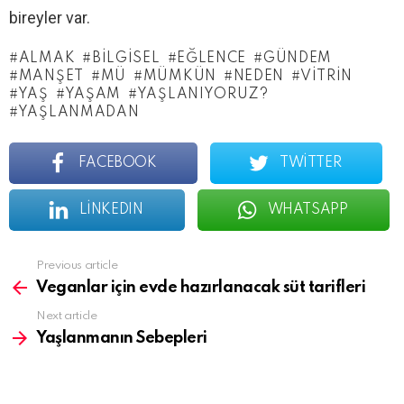
bireyler var.
ALMAK
BILGISEL
EĞLENCE
GÜNDEM
MANŞET
MÜ
MÜMKÜN
NEDEN
VITRIN
YAŞ
YAŞAM
YAŞLANIYORUZ?
YAŞLANMADAN
FACEBOOK
TWITTER
LINKEDIN
WHATSAPP
See
Previous article
more
Veganlar için evde hazırlanacak süt tarifleri
Next article
Yaşlanmanın Sebepleri