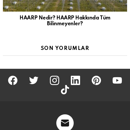
HAARP Nedir? HAARP Hakkında Tüm
Bilinmeyenler?
SON YORUMLAR
facebook
twitter
İnstagram
linkedin
pinterest
youtu
tiktok