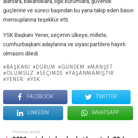
alanlara, bakanlıklara, ilgili kurumlara, güvenlik
güçlerine ve süreci başından bu yana takip eden basın
mensuplarına teşekkür etti.
YSK Başkanı Yener, seçimin ülkeye, millete,
cumhurbaşkanı adaylarına ve siyasi partilere hayırlı
olmasını diledi.
BAŞKANI
DURUM
GÜNDEM
MANŞET
OLUMSUZ
SEÇIMDE
YAŞANMAMIŞTIR
YENER:
YSK
FACEBOOK
TWITTER
LINKEDIN
WHATSAPP
See
Previous article