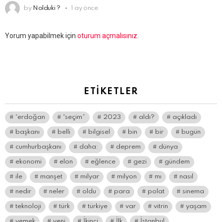
by
Nolduki ?
1 ay önce
Bir
Yorum yapabilmek için
oturum açmalısınız
.
yanıt
yazın
ETIKETLER
“erdoğan
“seçim”
2023
aldı?
açıkladı
başkanı
belli
bilgisel
bin
bir
bugün
cumhurbaşkanı
daha:
deprem
dünya
ekonomi
elon
eğlence
gezi
gündem
ile
manşet
milyar
milyon
mı
nasıl
nedir
neler
oldu
para
polat
sinema
teknoloji
türk
türkiye
var
vitrin
yaşam
yemek
yeni
İkinci
İlk
İstanbul