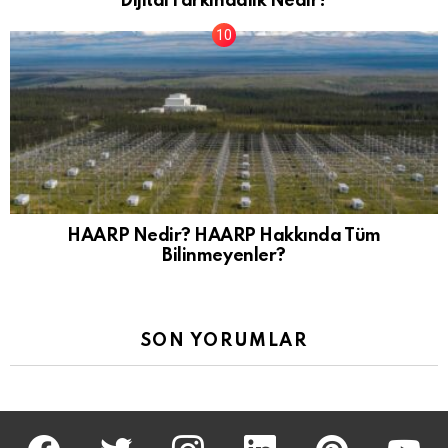
Dijital Farkındalık Nedir?
HAARP Nedir? HAARP Hakkında Tüm
Bilinmeyenler?
SON YORUMLAR
facebook
twitter
İnstagram
linkedin
pinterest
youtu