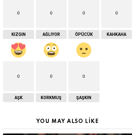
0
0
0
0
KIZGIN
AĞLIYOR
ÖPÜCÜK
KAHKAHA
0
0
0
AŞK
KORKMUŞ
ŞAŞKIN
YOU MAY ALSO LIKE