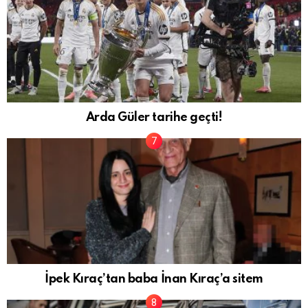
Arda Güler tarihe geçti!
İpek Kıraç’tan baba İnan Kıraç’a sitem