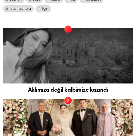
İstanbul’da
İçin
Aklımıza değil kalbimize kazındı