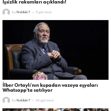
İşsizlik rakamları açıklandı!
by
Nolduki ?
9 gün önce
İlber Ortaylı’nın kupadan vazoya eşyaları
Whatsapp’ta satılıyor
by
Nolduki ?
26 gün önce