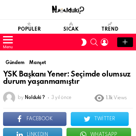
POPULER
SICAK
TREND
SEARCH
LOGIN
SWITCH
SKIN
Menu
Gündem
Manşet
YSK Başkanı Yener: Seçimde olumsuz
durum yaşanmamıştır
by
Nolduki ?
3 yıl önce
1.1k
Views
FACEBOOK
TWITTER
LINKEDIN
WHATSAPP