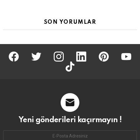
SON YORUMLAR
facebook
twitter
İnstagram
linkedin
pinterest
youtu
tiktok
Yeni gönderileri kaçırmayın !
Email
address: