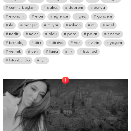
cumhurbaşkanı
daha:
deprem
dünya
ekonomi
elon
eğlence
gezi
gündem
ile
manşet
milyar
milyon
mı
nasıl
nedir
neler
oldu
para
polat
sinema
teknoloji
türk
türkiye
var
vitrin
yaşam
yemek
yeni
İkinci
İlk
İstanbul
İstanbul’da
İçin