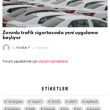
Zorunlu trafik sigortasında yeni uygulama
başlıyor
by
Nolduki ?
1 ay önce
Bir
Yorum yapabilmek için
oturum açmalısınız
.
yanıt
yazın
ETIKETLER
“erdoğan
“seçim”
2023
aldı?
açıkladı
başkanı
belli
bilgisel
bin
bir
bugün