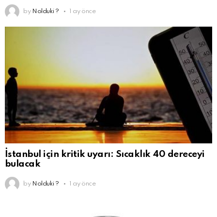
by
Nolduki ?
1 ay önce
İstanbul için kritik uyarı: Sıcaklık 40 dereceyi
bulacak
by
Nolduki ?
1 ay önce