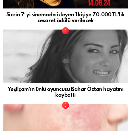
Siccin 7′ yi sinemada izleyen 1 kişiye 70.000 TL’lik
cesaret ödülü verilecek
Yeşilçam’ın ünlü oyuncusu Bahar Öztan hayatını
kaybetti