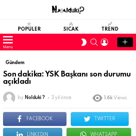
POPULER
SICAK
TREND
SEARCH
LOGIN
SWITCH
SKIN
Menu
Gündem
Son dakika: YSK Başkanı son durumu
açıkladı
by
Nolduki ?
3 yıl önce
1.6k
Views
FACEBOOK
TWITTER
LINKEDIN
WHATSAPP