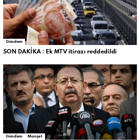
Gündem
SON DAKİKA : Ek MTV itirazı reddedildi
Gündem
Manşet