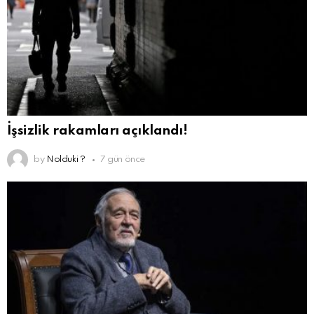
İşsizlik rakamları açıklandı!
by
Nolduki ?
7 gün önce