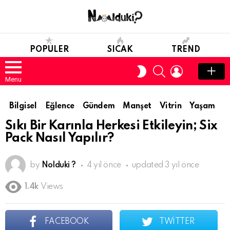
POPULER
SICAK
TREND
SEARCH
LOGIN
SWITCH
SKIN
Menu
Bilgisel
Eğlence
Gündem
Manşet
Vitrin
Yaşam
Sıkı Bir Karınla Herkesi Etkileyin; Six
Pack Nasıl Yapılır?
by
Nolduki ?
4 yıl önce
updated
3 yıl önce
1.4k
Views
FACEBOOK
TWITTER