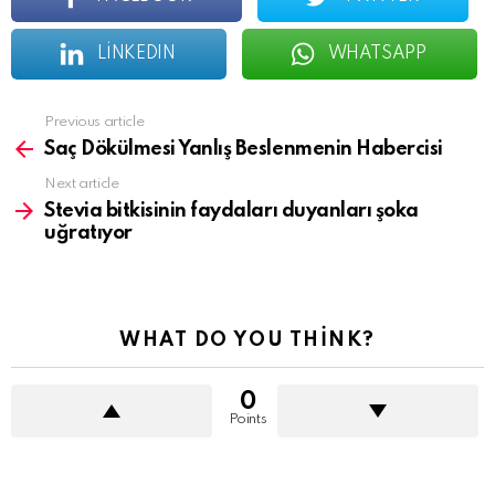
LINKEDIN
WHATSAPP
See
Previous article
more
Saç Dökülmesi Yanlış Beslenmenin Habercisi
Next article
Stevia bitkisinin faydaları duyanları şoka
uğratıyor
WHAT DO YOU THINK?
0
Points