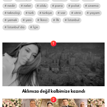
nedir
neler
oldu
para
polat
sinema
teknoloji
türk
türkiye
var
vitrin
yaşam
yemek
yeni
İkinci
İlk
İstanbul
İstanbul’da
İçin
Aklımıza değil kalbimize kazındı