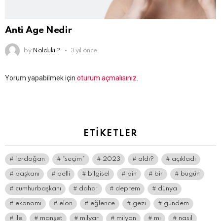
Anti Age Nedir
by
Nolduki ?
3 yıl önce
Bir
Yorum yapabilmek için
oturum açmalısınız
.
yanıt
yazın
ETIKETLER
“erdoğan
“seçim”
2023
aldı?
açıkladı
başkanı
belli
bilgisel
bin
bir
bugün
cumhurbaşkanı
daha:
deprem
dünya
ekonomi
elon
eğlence
gezi
gündem
ile
manşet
milyar
milyon
mı
nasıl