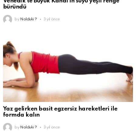
Venedik’te Büyük Kanal’ın suyu yeşil renge
büründü
by
Nolduki ?
3 yıl önce
Yaz gelirken basit egzersiz hareketleri ile
formda kalın
by
Nolduki ?
3 yıl önce