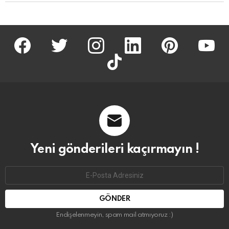
facebook
twitter
İnstagram
linkedin
pinterest
youtu
tiktok
Yeni gönderileri kaçırmayın !
Email
address:
Endişelenmeyin, spam mail atmıyoruz :)