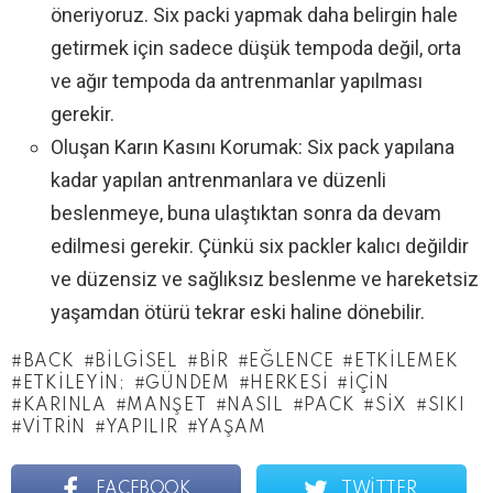
öneriyoruz. Six packi yapmak daha belirgin hale
getirmek için sadece düşük tempoda değil, orta
ve ağır tempoda da antrenmanlar yapılması
gerekir.
Oluşan Karın Kasını Korumak: Six pack yapılana
kadar yapılan antrenmanlara ve düzenli
beslenmeye, buna ulaştıktan sonra da devam
edilmesi gerekir. Çünkü six packler kalıcı değildir
ve düzensiz ve sağlıksız beslenme ve hareketsiz
yaşamdan ötürü tekrar eski haline dönebilir.
BACK
BILGISEL
BIR
EĞLENCE
ETKILEMEK
ETKILEYIN;
GÜNDEM
HERKESI
İÇIN
KARINLA
MANŞET
NASIL
PACK
SIX
SIKI
VITRIN
YAPILIR
YAŞAM
FACEBOOK
TWITTER