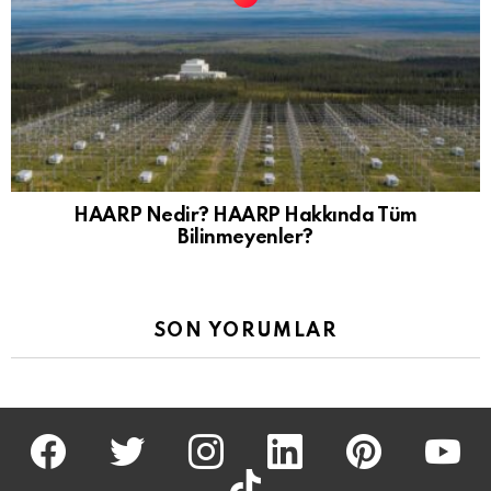
HAARP Nedir? HAARP Hakkında Tüm
Bilinmeyenler?
SON YORUMLAR
facebook
twitter
İnstagram
linkedin
pinterest
youtu
tiktok