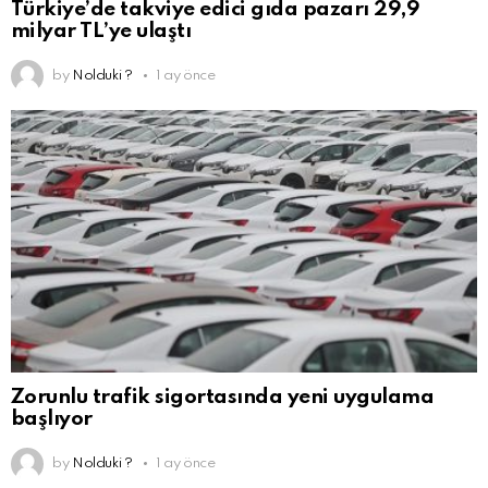
Türkiye’de takviye edici gıda pazarı 29,9
milyar TL’ye ulaştı
by
Nolduki ?
1 ay önce
Zorunlu trafik sigortasında yeni uygulama
başlıyor
by
Nolduki ?
1 ay önce