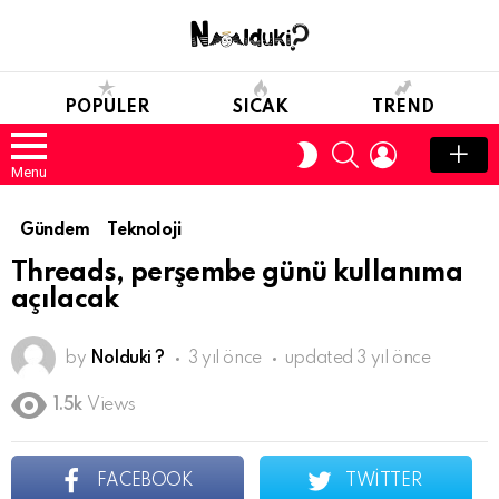
POPULER
SICAK
TREND
SEARCH
LOGIN
SWITCH
SKIN
Menu
Gündem
Teknoloji
Threads, perşembe günü kullanıma
açılacak
by
Nolduki ?
3 yıl önce
updated
3 yıl önce
1.5k
Views
FACEBOOK
TWITTER