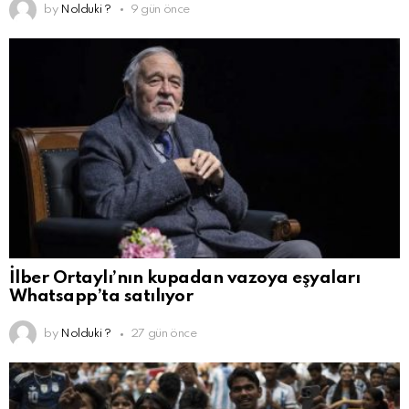
by
Nolduki ?
9 gün önce
İlber Ortaylı’nın kupadan vazoya eşyaları
Whatsapp’ta satılıyor
by
Nolduki ?
27 gün önce