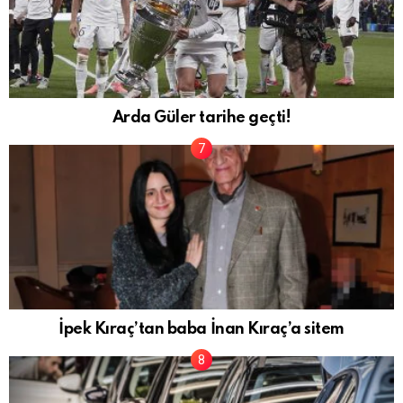
Arda Güler tarihe geçti!
İpek Kıraç’tan baba İnan Kıraç’a sitem