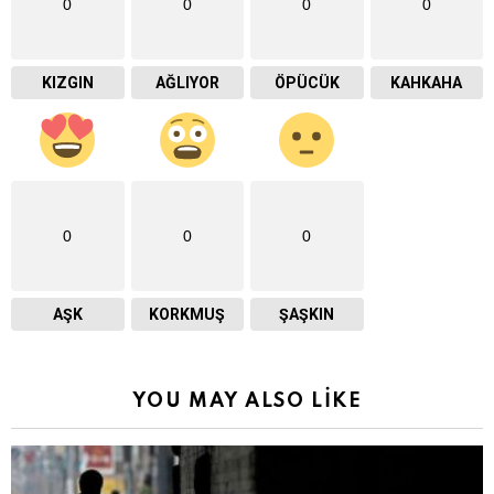
0
0
0
0
KIZGIN
AĞLIYOR
ÖPÜCÜK
KAHKAHA
0
0
0
AŞK
KORKMUŞ
ŞAŞKIN
YOU MAY ALSO LIKE