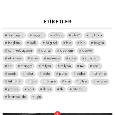
yazın
ETIKETLER
“erdoğan
“seçim”
2023
aldı?
açıkladı
başkanı
belli
bilgisel
bin
bir
bugün
cumhurbaşkanı
daha:
deprem
dünya
ekonomi
elon
eğlence
gezi
gündem
ile
manşet
milyar
milyon
mı
nasıl
nedir
neler
oldu
para
polat
sinema
teknoloji
türk
türkiye
var
vitrin
yaşam
yemek
yeni
İkinci
İlk
İstanbul
İstanbul’da
İçin