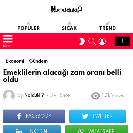
POPULER
SICAK
TREND
SEARCH
LOGIN
SWITCH
SKIN
Menu
Ekonomi
Gündem
Emeklilerin alacağı zam oranı belli
oldu
by
Nolduki ?
3 yıl önce
1.3k
Views
FACEBOOK
TWITTER
LINKEDIN
WHATSAPP