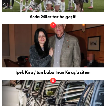
Arda Güler tarihe geçti!
İpek Kıraç’tan baba İnan Kıraç’a sitem