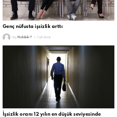
Genç nüfusta işsizlik arttı
by
Nolduki ?
1 yıl önce
İşsizlik oranı 12 yılın en düşük seviyesinde