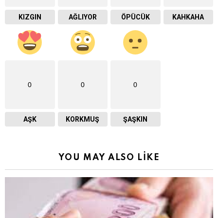
KIZGIN
AĞLIYOR
ÖPÜCÜK
KAHKAHA
0
0
0
AŞK
KORKMUŞ
ŞAŞKIN
YOU MAY ALSO LIKE