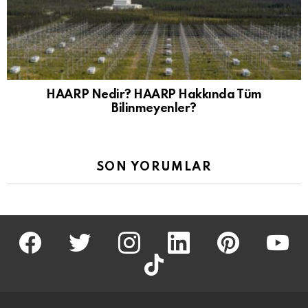
HAARP Nedir? HAARP Hakkında Tüm
Bilinmeyenler?
SON YORUMLAR
facebook
twitter
İnstagram
linkedin
pinterest
youtu
tiktok