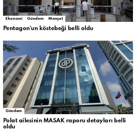
Ekonomi
Gündem
Manşet
Pentagon’un köstebeği belli oldu
Gündem
Polat ailesinin MASAK raporu detayları belli
oldu