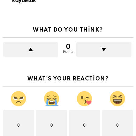
kaybettik
WHAT DO YOU THINK?
0
Points
WHAT'S YOUR REACTION?
0
0
0
0