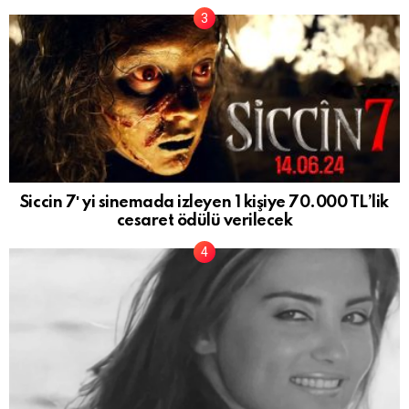
Siccin 7′ yi sinemada izleyen 1 kişiye 70.000 TL’lik
cesaret ödülü verilecek