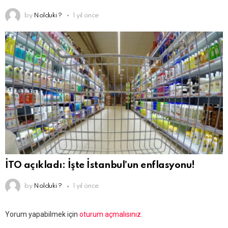
by
Nolduki ?
1 yıl önce
İTO açıkladı: İşte İstanbul’un enflasyonu!
by
Nolduki ?
1 yıl önce
Bir
Yorum yapabilmek için
oturum açmalısınız
.
yanıt