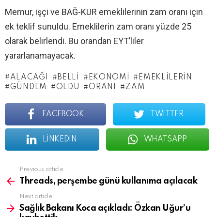
Memur, işçi ve BAĞ-KUR emeklilerinin zam oranı için
ek teklif sunuldu. Emeklilerin zam oranı yüzde 25
olarak belirlendi. Bu orandan EYT’liler
yararlanamayacak.
ALACAĞI
BELLI
EKONOMI
EMEKLILERIN
GÜNDEM
OLDU
ORANI
ZAM
FACEBOOK
TWITTER
LINKEDIN
WHATSAPP
See
Previous article
more
Threads, perşembe günü kullanıma açılacak
Next article
Sağlık Bakanı Koca açıkladı: Özkan Uğur’u