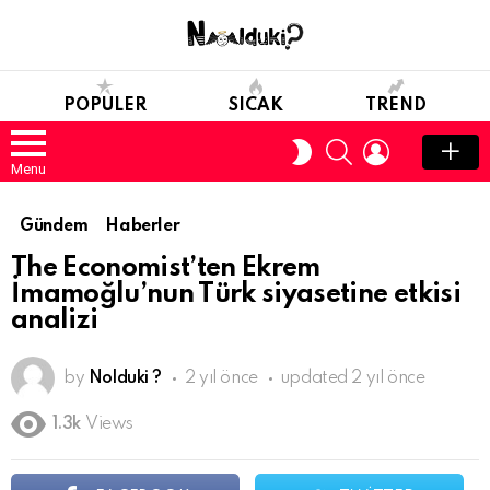
POPULER
SICAK
TREND
SEARCH
LOGIN
SWITCH
SKIN
Menu
Gündem
Haberler
The Economist’ten Ekrem
İmamoğlu’nun Türk siyasetine etkisi
analizi
by
Nolduki ?
2 yıl önce
updated
2 yıl önce
1.3k
Views