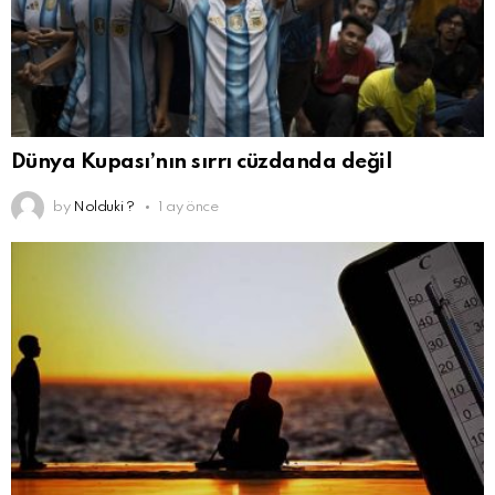
Dünya Kupası’nın sırrı cüzdanda değil
by
Nolduki ?
1 ay önce