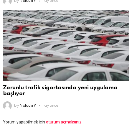
by
Nolduki ?
1 ay önce
Zorunlu trafik sigortasında yeni uygulama
başlıyor
by
Nolduki ?
1 ay önce
Bir
Yorum yapabilmek için
oturum açmalısınız
.
yanıt