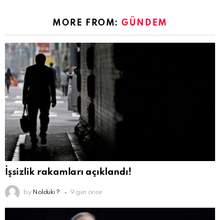
MORE FROM:
GÜNDEM
İşsizlik rakamları açıklandı!
by
Nolduki ?
9 gün önce