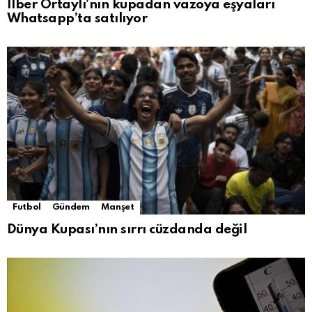
İlber Ortaylı’nın kupadan vazoya eşyaları
Whatsapp’ta satılıyor
Futbol
Gündem
Manşet
Dünya Kupası’nın sırrı cüzdanda değil