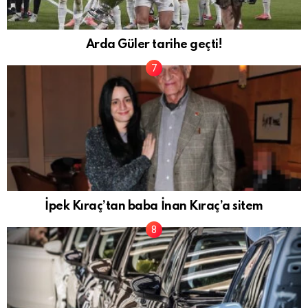
Arda Güler tarihe geçti!
İpek Kıraç’tan baba İnan Kıraç’a sitem