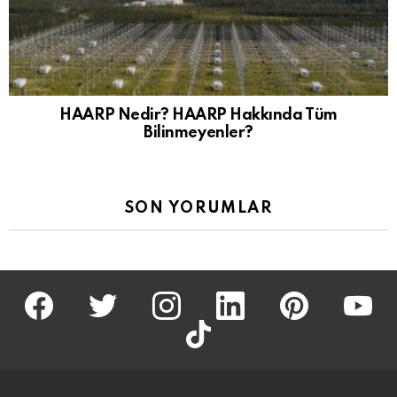
HAARP Nedir? HAARP Hakkında Tüm
Bilinmeyenler?
SON YORUMLAR
facebook
twitter
İnstagram
linkedin
pinterest
youtu
tiktok