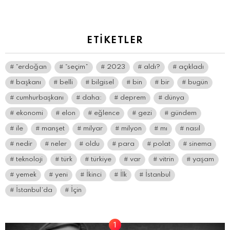
yazın
ETIKETLER
“erdoğan
“seçim”
2023
aldı?
açıkladı
başkanı
belli
bilgisel
bin
bir
bugün
cumhurbaşkanı
daha:
deprem
dünya
ekonomi
elon
eğlence
gezi
gündem
ile
manşet
milyar
milyon
mı
nasıl
nedir
neler
oldu
para
polat
sinema
teknoloji
türk
türkiye
var
vitrin
yaşam
yemek
yeni
İkinci
İlk
İstanbul
İstanbul’da
İçin