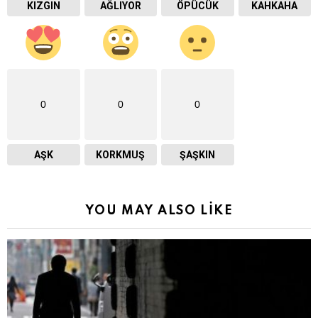
KIZGIN
AĞLIYOR
ÖPÜCÜK
KAHKAHA
0
0
0
AŞK
KORKMUŞ
ŞAŞKIN
YOU MAY ALSO LIKE