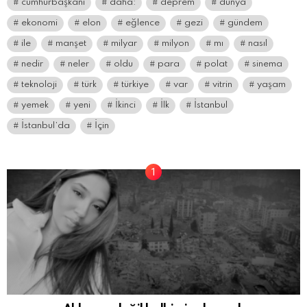
cumhurbaşkanı
daha:
deprem
dünya
ekonomi
elon
eğlence
gezi
gündem
ile
manşet
milyar
milyon
mı
nasıl
nedir
neler
oldu
para
polat
sinema
teknoloji
türk
türkiye
var
vitrin
yaşam
yemek
yeni
İkinci
İlk
İstanbul
İstanbul’da
İçin