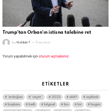
Trump’tan Orban’ın istisna talebine ret
by
Nolduki ?
9 ay önce
Bir
Yorum yapabilmek için
oturum açmalısınız
.
yanıt
yazın
ETIKETLER
“erdoğan
“seçim”
2023
aldı?
açıkladı
başkanı
belli
bilgisel
bin
bir
bugün