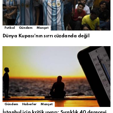
Futbol
Gündem
Manşet
Dünya Kupası’nın sırrı cüzdanda değil
Gündem
Haberler
Manşet
İstanbul için kritik uyarı: Sıcaklık 40 dereceyi