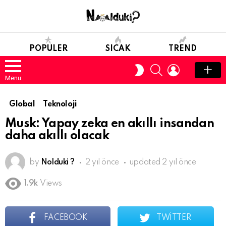
POPULER
SICAK
TREND
SEARCH
LOGIN
SWITCH
SKIN
Menu
Global
Teknoloji
Musk: Yapay zeka en akıllı insandan
daha akıllı olacak
by
Nolduki ?
2 yıl önce
updated
2 yıl önce
1.9k
Views
FACEBOOK
TWITTER