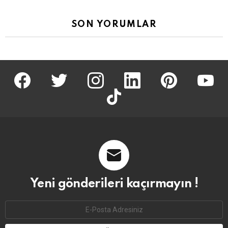
SON YORUMLAR
facebook
twitter
İnstagram
linkedin
pinterest
youtu
tiktok
Yeni gönderileri kaçırmayın !
Email
address: