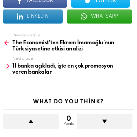
FACEBOOK
TWITTER
LINKEDIN
WHATSAPP
See
Previous article
more
The Economist’ten Ekrem İmamoğlu’nun
Türk siyasetine etkisi analizi
Next article
11 banka açıkladı, işte en çok promosyon
veren bankalar
WHAT DO YOU THINK?
0
Points