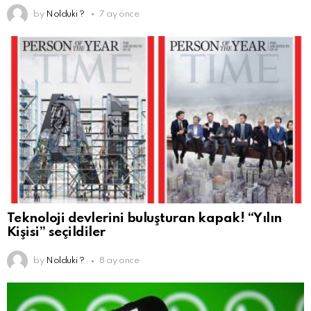
by
Nolduki ?
7 ay önce
Teknoloji devlerini buluşturan kapak! “Yılın
Kişisi” seçildiler
by
Nolduki ?
8 ay önce