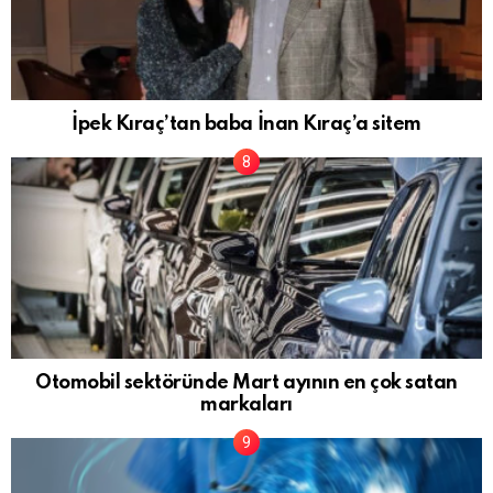
İpek Kıraç’tan baba İnan Kıraç’a sitem
Otomobil sektöründe Mart ayının en çok satan
markaları