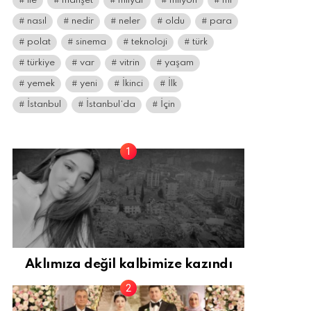
ile
manşet
milyar
milyon
mı
nasıl
nedir
neler
oldu
para
polat
sinema
teknoloji
türk
türkiye
var
vitrin
yaşam
yemek
yeni
İkinci
İlk
İstanbul
İstanbul’da
İçin
Aklımıza değil kalbimize kazındı