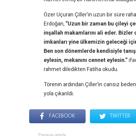
Özer Uçuran Çiller’in uzun bir süre raha
Erdoğan,
“Uzun bir zaman bu çileyi çek
inşallah makamlarını ali eder. Bizler
imkanları yine ülkemizin geleceği iç
Ben son dönemlerde kendisiyle tanış
eylesin, mekanını cennet eylesin.”
ifa
rahmet diledikten Fatiha okudu.
Törenin ardından Çiller’in cansız beden
yola çıkarıldı.
FACEBOOK
TWITTER
See
Previous article