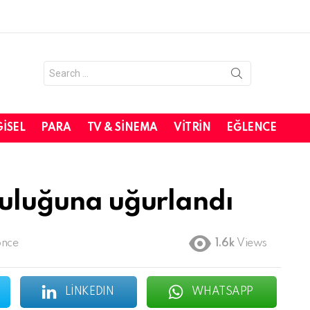
Search
for:
GISEL
PARA
TV & SINEMA
VITRIN
EĞLENCE
lculuğuna uğurlandı
önce
1.6k
Views
LINKEDIN
WHATSAPP