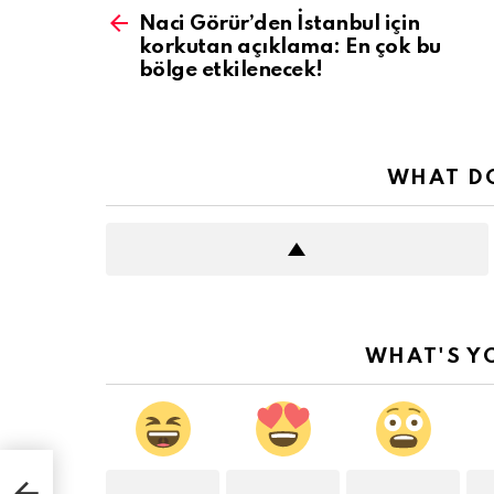
more
Naci Görür’den İstanbul için
korkutan açıklama: En çok bu
bölge etkilenecek!
WHAT DO
WHAT'S Y
lge