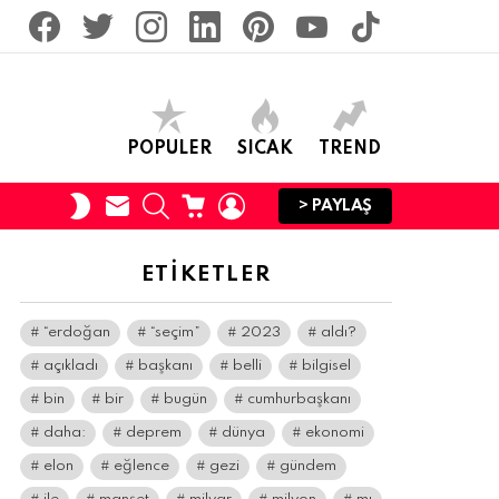
facebook
twitter
İnstagram
linkedin
pinterest
youtube
tiktok
POPULER
SICAK
TREND
SUBSCRIBE
SEARCH
CART
LOGIN
SWITCH
> PAYLAŞ
SKIN
ETIKETLER
“erdoğan
“seçim”
2023
aldı?
açıkladı
başkanı
belli
bilgisel
bin
bir
bugün
cumhurbaşkanı
daha:
deprem
dünya
ekonomi
elon
eğlence
gezi
gündem