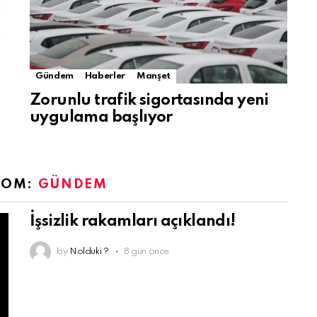
Gündem
Haberler
Manşet
Zorunlu trafik sigortasında yeni
uygulama başlıyor
ROM:
GÜNDEM
İşsizlik rakamları açıklandı!
by
Nolduki ?
8 gün önce