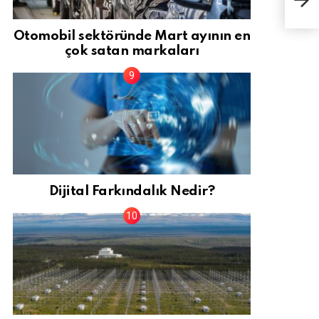
sür
Otomobil sektöründe Mart ayının en
çok satan markaları
Dijital Farkındalık Nedir?