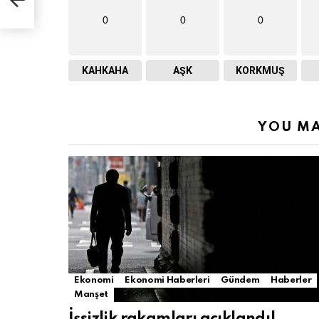
0
0
0
KAHKAHA
AŞK
KORKMUŞ
YOU MA
Ekonomi
Ekonomi Haberleri
Gündem
Haberler
Manşet
İşsizlik rakamları açıklandı!