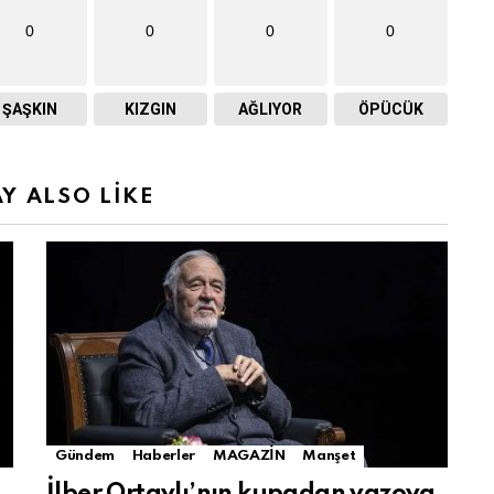
0
0
0
0
ŞAŞKIN
KIZGIN
AĞLIYOR
ÖPÜCÜK
Y ALSO LIKE
Gündem
Haberler
MAGAZİN
Manşet
İlber Ortaylı’nın kupadan vazoya