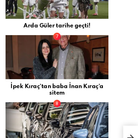
Arda Güler tarihe geçti!
İpek Kıraç’tan baba İnan Kıraç’a
sitem
Türk