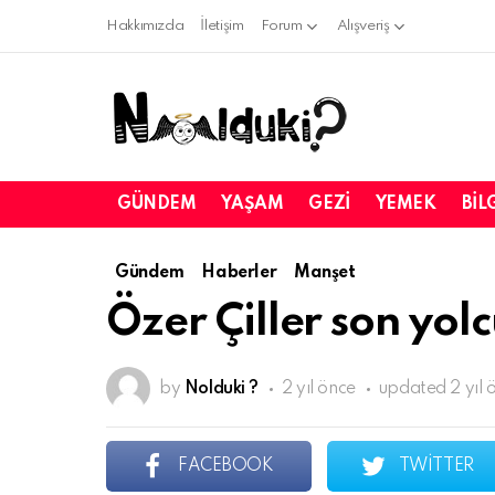
Hakkımızda
İletişim
Forum
Alışveriş
GÜNDEM
YAŞAM
GEZI
YEMEK
BIL
Gündem
Haberler
Manşet
Özer Çiller son yo
by
Nolduki ?
2 yıl önce
updated
2 yıl 
FACEBOOK
TWITTER