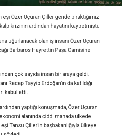
n eşi Özer Uçuran Çiller geride bıraktığımız
alp krizinin ardından hayatını kaybetmişti.
na uğurlanacak olan iş insanı Özer Uçuran
nacağı Barbaros Hayrettin Paşa Camisine
ndan çok sayıda insan bir araya geldi.
nı Recep Tayyip Erdoğan’ın da katıldığı
i kabul etti.
ardından yaptığı konuşmada, Özer Uçuran
e ekonomi alanında ciddi manada ülkede
şi Tansu Çiller’in başbakanlığıyla ülkeye
 söyledi.