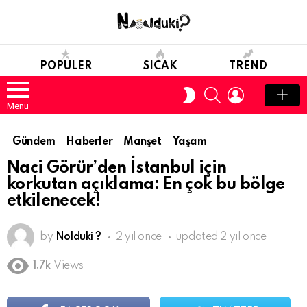
POPULER
SICAK
TREND
SEARCH
LOGIN
SWITCH
SKIN
Menu
Gündem
Haberler
Manşet
Yaşam
Naci Görür’den İstanbul için
korkutan açıklama: En çok bu bölge
etkilenecek!
by
Nolduki ?
2 yıl önce
updated
2 yıl önce
1.7k
Views