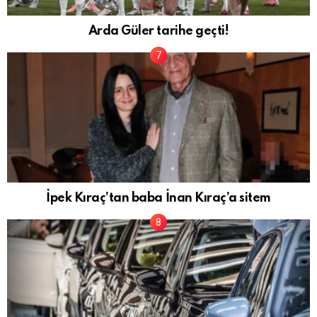
Arda Güler tarihe geçti!
İpek Kıraç’tan baba İnan Kıraç’a sitem