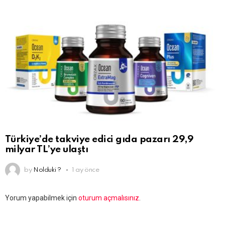
Türkiye’de takviye edici gıda pazarı 29,9
milyar TL’ye ulaştı
by
Nolduki ?
1 ay önce
Bir
Yorum yapabilmek için
oturum açmalısınız
.
yanıt
yazın