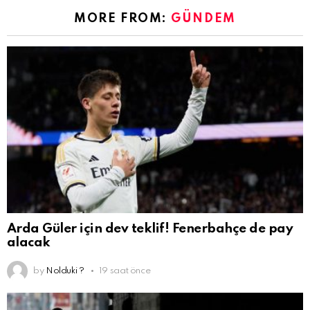
MORE FROM:
GÜNDEM
Arda Güler için dev teklif! Fenerbahçe de pay
alacak
by
Nolduki ?
19 saat önce