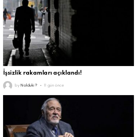
İşsizlik rakamları açıklandı!
by
Nolduki ?
11 gün önce