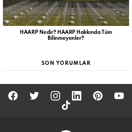
HAARP Nedir? HAARP Hakkında Tüm
Bilinmeyenler?
SON YORUMLAR
facebook
twitter
İnstagram
linkedin
pinterest
youtu
tiktok