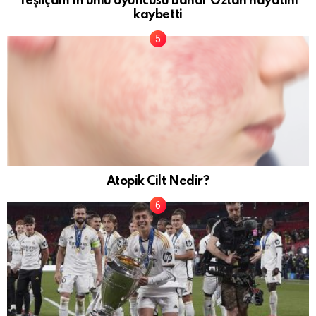
Yeşilçam’ın ünlü oyuncusu Bahar Öztan hayatını
kaybetti
Atopik Cilt Nedir?