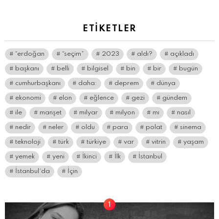
ETIKETLER
“erdoğan
“seçim”
2023
aldı?
açıkladı
başkanı
belli
bilgisel
bin
bir
bugün
cumhurbaşkanı
daha:
deprem
dünya
ekonomi
elon
eğlence
gezi
gündem
ile
manşet
milyar
milyon
mı
nasıl
nedir
neler
oldu
para
polat
sinema
teknoloji
türk
türkiye
var
vitrin
yaşam
yemek
yeni
İkinci
İlk
İstanbul
İstanbul’da
İçin