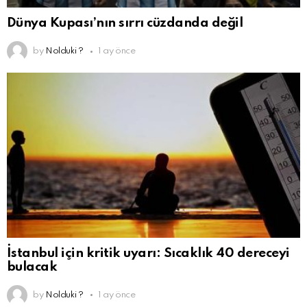
Dünya Kupası’nın sırrı cüzdanda değil
by
Nolduki ?
1 ay önce
İstanbul için kritik uyarı: Sıcaklık 40 dereceyi
bulacak
by
Nolduki ?
1 ay önce