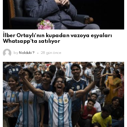
İlber Ortaylı’nın kupadan vazoya eşyaları
Whatsapp’ta satılıyor
by
Nolduki ?
28 gün önce