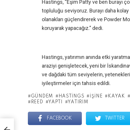
Hastings, “Eşim Patty ve ben burayı çok
topluluğu seviyoruz. Burayı daha kolay er
olanakları güçlendirerek ve Powder Mou
koruyarak yapacağız.” dedi.
Hastings, yatırımın anında etki yaratmas
araziyi genişletecek, yeni bir İskandin
ve dağdaki tüm seviyelerin, yetenekler
iyileştirmeler için tahsis edildi.
GÜNDEM
HASTINGS
IŞINE
KAYAK
REED
YAPTI
YATIRIM
FACEBOOK
TWITTER
n