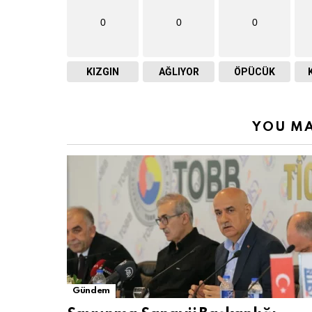
0
0
0
KIZGIN
AĞLIYOR
ÖPÜCÜK
YOU MA
Gündem