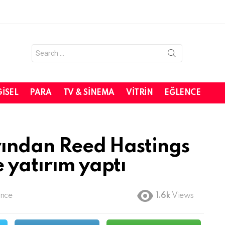
Search
for:
GISEL
PARA
TV & SINEMA
VITRIN
EĞLENCE
arından Reed Hastings
 yatırım yaptı
önce
1.6k
Views