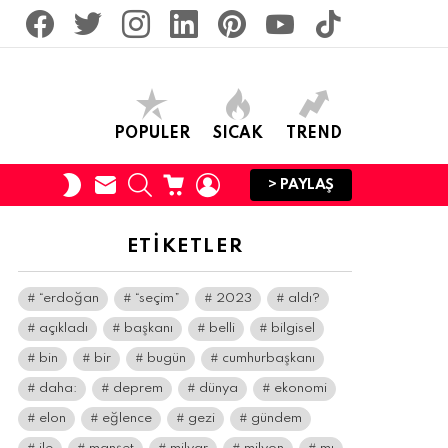
facebook
twitter
İnstagram
linkedin
pinterest
youtube
tiktok
POPULER
SICAK
TREND
SUBSCRIBE
SEARCH
CART
LOGIN
SWITCH
> PAYLAŞ
SKIN
ETIKETLER
“erdoğan
“seçim”
2023
aldı?
açıkladı
başkanı
belli
bilgisel
bin
bir
bugün
cumhurbaşkanı
daha:
deprem
dünya
ekonomi
elon
eğlence
gezi
gündem