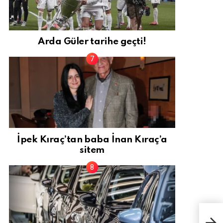
Arda Güler tarihe geçti!
İpek Kıraç’tan baba İnan Kıraç’a
sitem
İş B