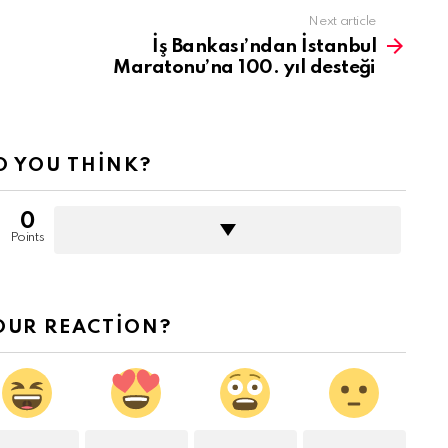
Next article
İş Bankası’ndan İstanbul
Maratonu’na 100. yıl desteği
 YOU THINK?
0
Points
OUR REACTION?