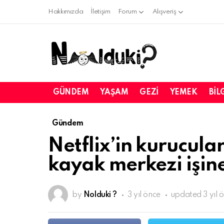
Hakkımızda
İletişim
Forum
Alışveriş
GÜNDEM
YAŞAM
GEZI
YEMEK
BIL
Gündem
Netflix’in kurucul
kayak merkezi işine
by
Nolduki ?
3 yıl önce
updated
3 yıl 