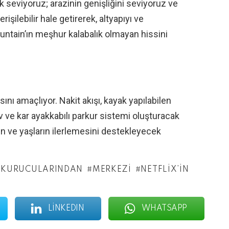
 seviyoruz; arazinin genişliğini seviyoruz ve
işilebilir hale getirerek, altyapıyı ve
ntain’ın meşhur kalabalık olmayan hissini
ını amaçlıyor. Nakit akışı, kayak yapılabilen
av ve kar ayakkabılı parkur sistemi oluşturacak
in ve yaşların ilerlemesini destekleyecek
KURUCULARINDAN
MERKEZI
NETFLIX’IN
LINKEDIN
WHATSAPP