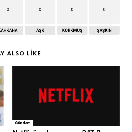
0
0
0
0
KAHKAHA
AŞK
KORKMUŞ
ŞAŞKIN
Y ALSO LIKE
Gündem