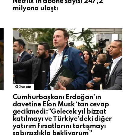
Netflix’in abone sayısı 247,2
milyona ulaştı
Gündem
Cumhurbaşkanı Erdoğan’ın
davetine Elon Musk ‘tan cevap
gecikmedi:”Gelecek yıl bizzat
katılmayı ve Türkiye’deki diğer
yatırım fırsatlarını tartışmayı
sabırsızlıkla bekliyorum”