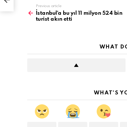
See
Previous article
more
İstanbul’a bu yıl 11 milyon 524 bin
turist akın etti
WHAT DO
WHAT'S Y