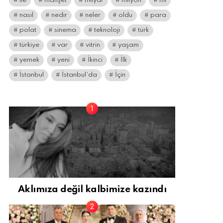
ile
manşet
milyar
milyon
mı
nasıl
nedir
neler
oldu
para
polat
sinema
teknoloji
türk
türkiye
var
vitrin
yaşam
yemek
yeni
İkinci
İlk
İstanbul
İstanbul’da
İçin
Aklımıza değil kalbimize kazındı