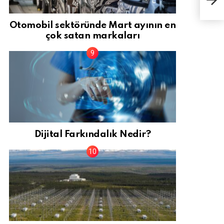
Mara
Otomobil sektöründe Mart ayının en
çok satan markaları
Dijital Farkındalık Nedir?