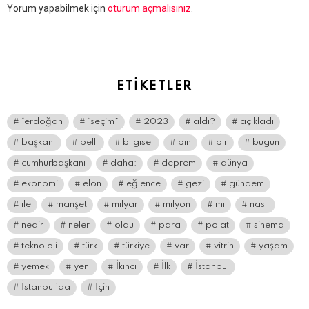
Bir
Yorum yapabilmek için
oturum açmalısınız
.
yanıt
yazın
ETIKETLER
“erdoğan
“seçim”
2023
aldı?
açıkladı
başkanı
belli
bilgisel
bin
bir
bugün
cumhurbaşkanı
daha:
deprem
dünya
ekonomi
elon
eğlence
gezi
gündem
ile
manşet
milyar
milyon
mı
nasıl
nedir
neler
oldu
para
polat
sinema
teknoloji
türk
türkiye
var
vitrin
yaşam
yemek
yeni
İkinci
İlk
İstanbul
İstanbul’da
İçin