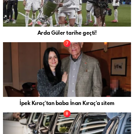
Arda Güler tarihe geçti!
İpek Kıraç’tan baba İnan Kıraç’a sitem