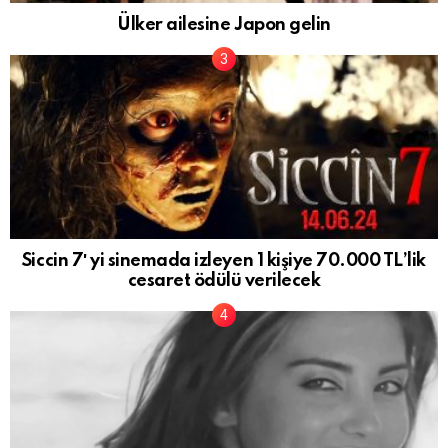
Ülker ailesine Japon gelin
Siccin 7′ yi sinemada izleyen 1 kişiye 70.000 TL’lik
cesaret ödülü verilecek