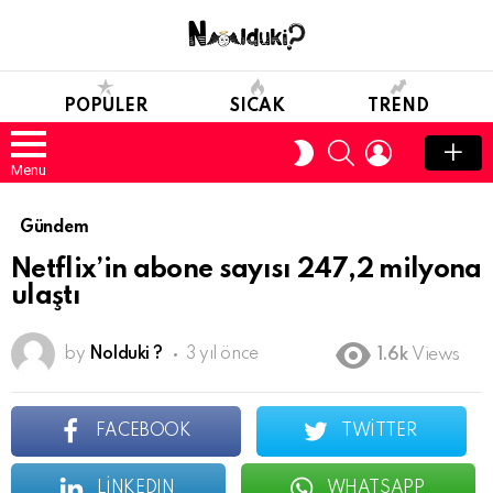
POPULER
SICAK
TREND
SEARCH
LOGIN
SWITCH
SKIN
Menu
Gündem
Netflix’in abone sayısı 247,2 milyona
ulaştı
by
Nolduki ?
3 yıl önce
1.6k
Views
FACEBOOK
TWITTER
LINKEDIN
WHATSAPP