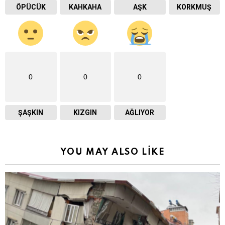
ÖPÜCÜK
KAHKAHA
AŞK
KORKMUŞ
0
0
0
ŞAŞKIN
KIZGIN
AĞLIYOR
YOU MAY ALSO LIKE