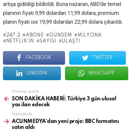
artışa gidildiği bildirildi. Buna nazaran, ABD’de temel
planının fiyatı 9,99 dolardan 11,99 dolara, premium
planın fiyatı ise 19,99 dolardan 22,99 dolara çıkarıldı.
247,2
ABONE
GÜNDEM
MILYONA
NETFLIX’IN
SAYISI
ULAŞTI
FACEBOOK
TWITTER
LINKEDIN
WHATSAPP
See
Previous article
more
SON DAKİKA HABERİ: Türkiye 3 gün ulusal
yas ilan edecek
Next article
ACUNMEDYA’dan yeni proje: BBC formatını
satın aldı