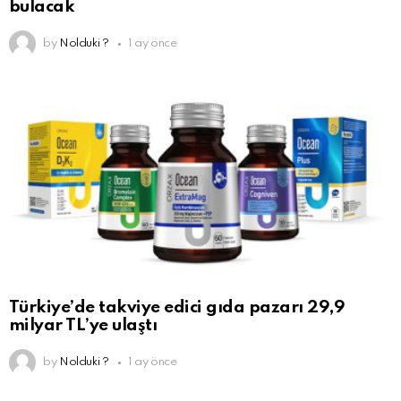
bulacak
by
Nolduki ?
1 ay önce
Türkiye’de takviye edici gıda pazarı 29,9
milyar TL’ye ulaştı
by
Nolduki ?
1 ay önce