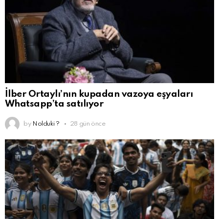
İlber Ortaylı’nın kupadan vazoya eşyaları
Whatsapp’ta satılıyor
by
Nolduki ?
28 gün önce