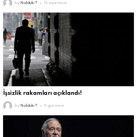
by
Nolduki ?
15 saat önce
İşsizlik rakamları açıklandı!
by
Nolduki ?
11 gün önce