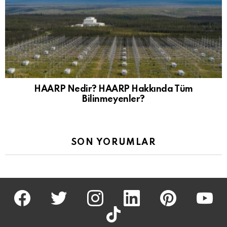
HAARP Nedir? HAARP Hakkında Tüm
Bilinmeyenler?
SON YORUMLAR
facebook
twitter
İnstagram
linkedin
pinterest
youtu
tiktok