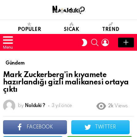
POPULER
SICAK
TREND
SEARCH
LOGIN
SWITCH
SKIN
Menu
Gündem
Mark Zuckerberg’in kıyamete
hazırlandığı gizli malikanesi ortaya
çıktı
by
Nolduki ?
3 yıl önce
2k
Views
FACEBOOK
TWITTER