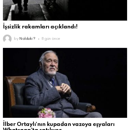
İşsizlik rakamları açıklandı!
by
Nolduki ?
8 gün önce
İlber Ortaylı’nın kupadan vazoya eşyaları