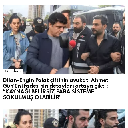
Gündem
Dilan-Engin Polat çiftinin avukatı Ahmet
Gün’ün ifadesinin detayları ortaya çıktı :
“KAYNAĞI BELİRSİZ PARA SİSTEME
SOKULMUŞ OLABİLİR”