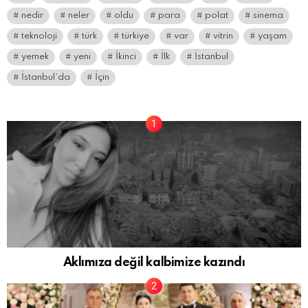
nedir
neler
oldu
para
polat
sinema
teknoloji
türk
türkiye
var
vitrin
yaşam
yemek
yeni
İkinci
İlk
İstanbul
İstanbul’da
İçin
Aklımıza değil kalbimize kazındı