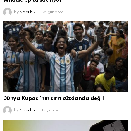
Whatsapp’ta satılıyor
by
Nolduki ?
25 gün önce
Dünya Kupası’nın sırrı cüzdanda değil
by
Nolduki ?
1 ay önce