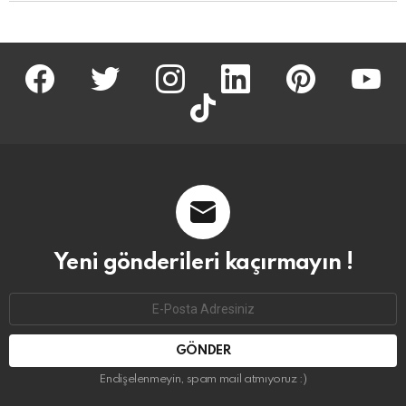
facebook
twitter
İnstagram
linkedin
pinterest
youtu
tiktok
Yeni gönderileri kaçırmayın !
Email
address:
Endişelenmeyin, spam mail atmıyoruz :)