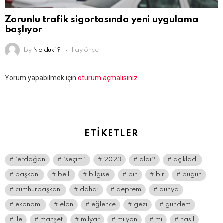
Zorunlu trafik sigortasında yeni uygulama
başlıyor
by
Nolduki ?
1 ay önce
Bir
Yorum yapabilmek için
oturum açmalısınız
.
yanıt
yazın
ETIKETLER
“erdoğan
“seçim”
2023
aldı?
açıkladı
başkanı
belli
bilgisel
bin
bir
bugün
cumhurbaşkanı
daha:
deprem
dünya
ekonomi
elon
eğlence
gezi
gündem
ile
manşet
milyar
milyon
mı
nasıl