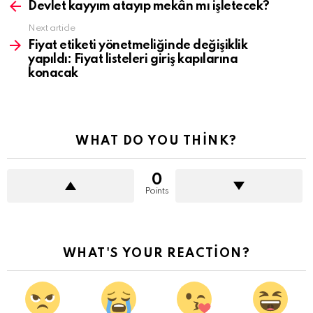
more
Devlet kayyım atayıp mekân mı işletecek?
Next article
Fiyat etiketi yönetmeliğinde değişiklik
yapıldı: Fiyat listeleri giriş kapılarına
konacak
WHAT DO YOU THINK?
0
Points
WHAT'S YOUR REACTION?