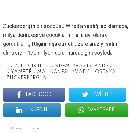
Zuckerberg’in bir sözcüsü Wired’a yaptığı açıklamada,
milyarderin, eşi ve çocuklarının aile evi olarak
gördükleri çiftliğini inşa etmek üzere araziyi satın
almak için 170 milyon dolar harcadığını söyledi.
“GIZLI
ÇIKTI
GÜNDEM
HAZIRLANDIĞI
KIYAMETE
MALIKANESI
MARK
ORTAYA
ZUCKERBERG’IN
FACEBOOK
TWITTER
LINKEDIN
WHATSAPP
See
Previous article