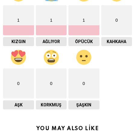
1
1
1
0
KIZGIN
AĞLIYOR
ÖPÜCÜK
KAHKAHA
0
0
0
AŞK
KORKMUŞ
ŞAŞKIN
YOU MAY ALSO LIKE