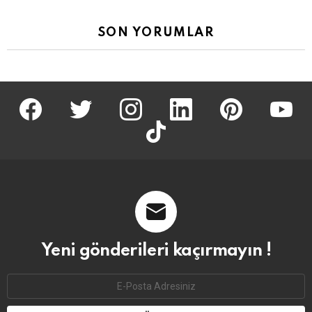
SON YORUMLAR
facebook
twitter
İnstagram
linkedin
pinterest
youtu
tiktok
Yeni gönderileri kaçırmayın !
Email
address: