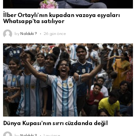
İlber Ortaylı’nın kupadan vazoya eşyaları
Whatsapp’ta satılıyor
by
Nolduki ?
26 gün önce
Dünya Kupası’nın sırrı cüzdanda değil
by
Nolduki ?
1 ay önce