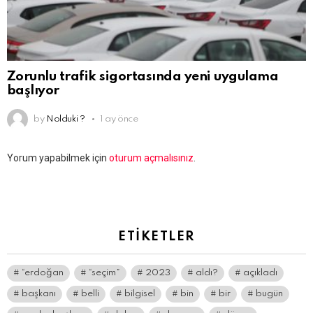
Zorunlu trafik sigortasında yeni uygulama
başlıyor
by
Nolduki ?
1 ay önce
Bir
Yorum yapabilmek için
oturum açmalısınız
.
yanıt
yazın
ETIKETLER
“erdoğan
“seçim”
2023
aldı?
açıkladı
başkanı
belli
bilgisel
bin
bir
bugün