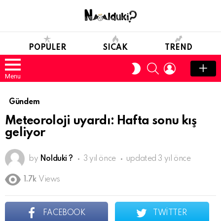
POPULER
SICAK
TREND
SEARCH
LOGIN
SWITCH
SKIN
Menu
Gündem
Meteoroloji uyardı: Hafta sonu kış
geliyor
by
Nolduki ?
3 yıl önce
updated
3 yıl önce
1.7k
Views
FACEBOOK
TWITTER