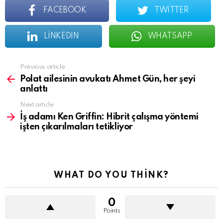
FACEBOOK
TWITTER
LINKEDIN
WHATSAPP
See
Previous article
more
Polat ailesinin avukatı Ahmet Gün, her şeyi
anlattı
Next article
İş adamı Ken Griffin: Hibrit çalışma yöntemi
işten çıkarılmaları tetikliyor
WHAT DO YOU THINK?
0
Points