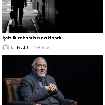
İşsizlik rakamları açıklandı!
by
Nolduki ?
9 gün önce