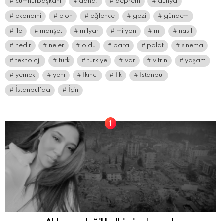
cumhurbaşkanı
daha:
deprem
dünya
ekonomi
elon
eğlence
gezi
gündem
ile
manşet
milyar
milyon
mı
nasıl
nedir
neler
oldu
para
polat
sinema
teknoloji
türk
türkiye
var
vitrin
yaşam
yemek
yeni
İkinci
İlk
İstanbul
İstanbul’da
İçin