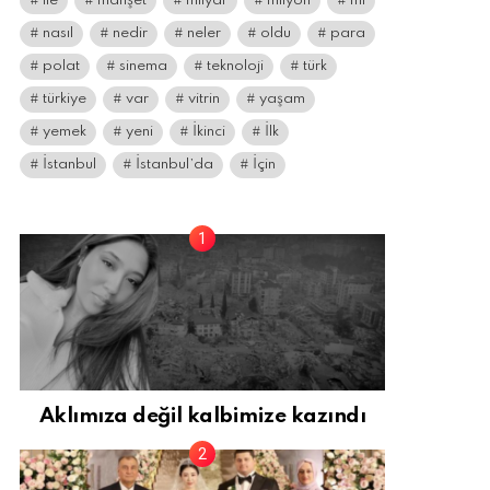
ile
manşet
milyar
milyon
mı
nasıl
nedir
neler
oldu
para
polat
sinema
teknoloji
türk
türkiye
var
vitrin
yaşam
yemek
yeni
İkinci
İlk
İstanbul
İstanbul’da
İçin
Aklımıza değil kalbimize kazındı