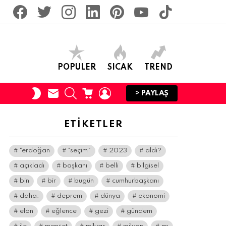
facebook
twitter
İnstagram
linkedin
pinterest
youtube
tiktok
POPULER
SICAK
TREND
SUBSCRIBE
SEARCH
CART
LOGIN
SWITCH
> PAYLAŞ
SKIN
ETIKETLER
“erdoğan
“seçim”
2023
aldı?
açıkladı
başkanı
belli
bilgisel
bin
bir
bugün
cumhurbaşkanı
daha:
deprem
dünya
ekonomi
elon
eğlence
gezi
gündem