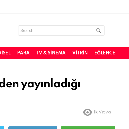
Search
for:
GISEL
PARA
TV & SINEMA
VITRIN
EĞLENCE
nden yayınladığı
1k
Views