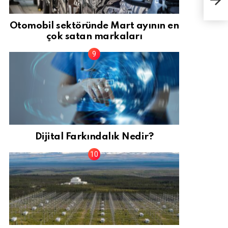
sila
Otomobil sektöründe Mart ayının en
çok satan markaları
Dijital Farkındalık Nedir?