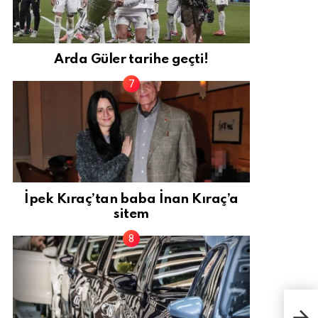
Arda Güler tarihe geçti!
İpek Kıraç’tan baba İnan Kıraç’a
sitem
Dila
ceph