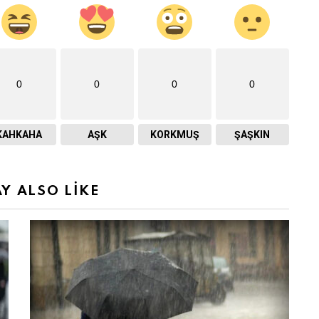
0
0
0
0
KAHKAHA
AŞK
KORKMUŞ
ŞAŞKIN
Y ALSO LIKE