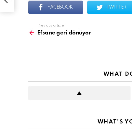
FACEBOOK
TWITTER
See
Previous article
more
Efsane geri dönüyor
WHAT DO
WHAT'S Y