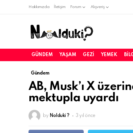
Hakkımızda
İletişim
Forum
Alışveriş
GÜNDEM
YAŞAM
GEZI
YEMEK
BIL
Gündem
AB, Musk’ı X üzeri
mektupla uyardı
by
Nolduki ?
3 yıl önce