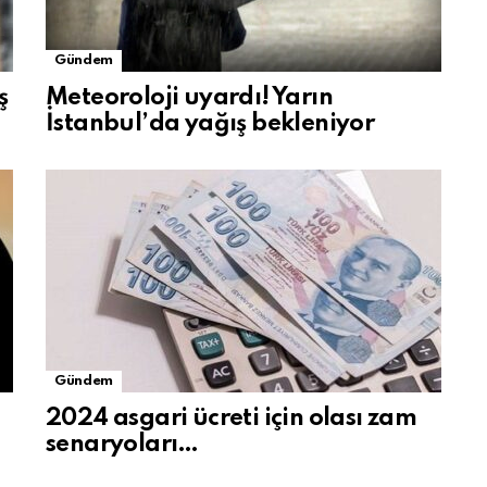
Gündem
ş
Meteoroloji uyardı! Yarın
İstanbul’da yağış bekleniyor
Gündem
2024 asgari ücreti için olası zam
senaryoları…