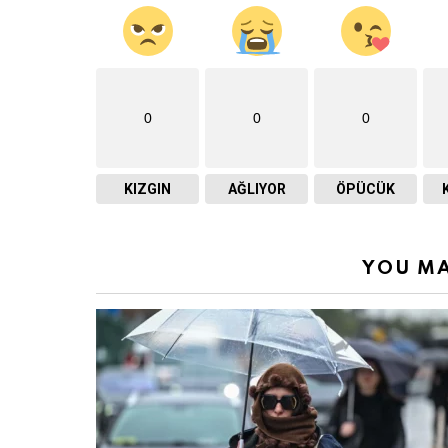
0
0
0
KIZGIN
AĞLIYOR
ÖPÜCÜK
YOU MA