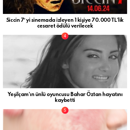
Siccin 7′ yi sinemada izleyen 1 kişiye 70.000 TL’lik
cesaret ödülü verilecek
Yeşilçam’ın ünlü oyuncusu Bahar Öztan hayatını
kaybetti