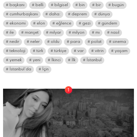
başkanı
belli
bilgisel
bin
bir
bugün
cumhurbaşkanı
daha:
deprem
dünya
ekonomi
elon
eğlence
gezi
gündem
ile
manşet
milyar
milyon
mı
nasıl
nedir
neler
oldu
para
polat
sinema
teknoloji
türk
türkiye
var
vitrin
yaşam
yemek
yeni
İkinci
İlk
İstanbul
İstanbul’da
İçin