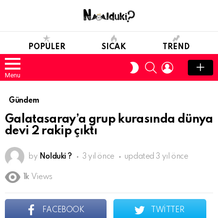
POPULER
SICAK
TREND
SEARCH
LOGIN
SWITCH
SKIN
Menu
Gündem
Galatasaray’a grup kurasında dünya
devi 2 rakip çıktı
by
Nolduki ?
3 yıl önce
updated
3 yıl önce
1k
Views
FACEBOOK
TWITTER