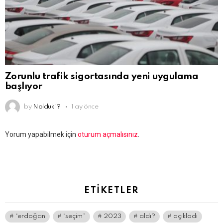
Zorunlu trafik sigortasında yeni uygulama
başlıyor
by
Nolduki ?
1 ay önce
Bir
Yorum yapabilmek için
oturum açmalısınız
.
yanıt
yazın
ETIKETLER
“erdoğan
“seçim”
2023
aldı?
açıkladı