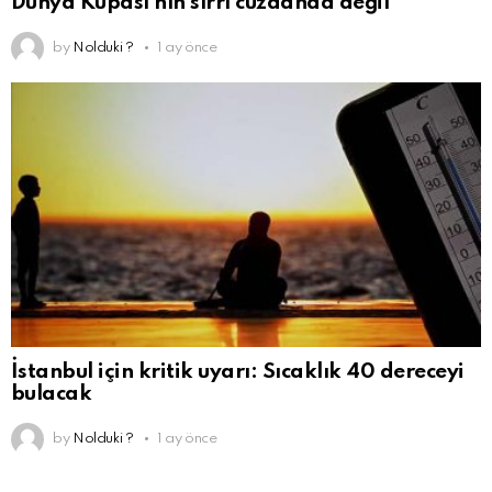
Dünya Kupası’nın sırrı cüzdanda değil
by
Nolduki ?
1 ay önce
İstanbul için kritik uyarı: Sıcaklık 40 dereceyi
bulacak
by
Nolduki ?
1 ay önce