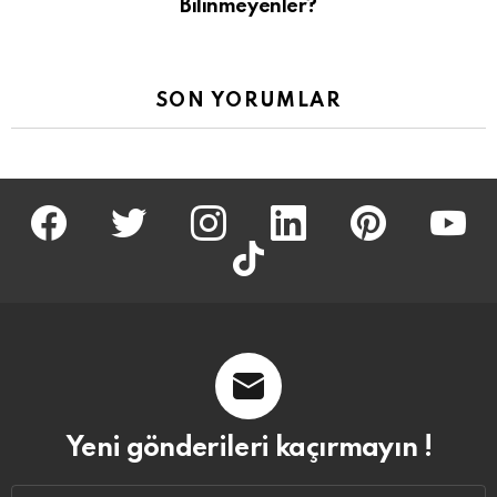
Bilinmeyenler?
SON YORUMLAR
facebook
twitter
İnstagram
linkedin
pinterest
youtu
tiktok
Yeni gönderileri kaçırmayın !
Email