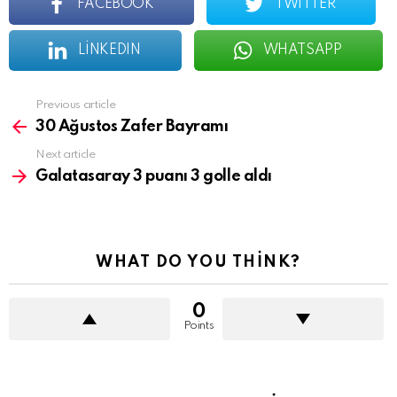
FACEBOOK
TWITTER
LINKEDIN
WHATSAPP
See
Previous article
more
30 Ağustos Zafer Bayramı
Next article
Galatasaray 3 puanı 3 golle aldı
WHAT DO YOU THINK?
0
Points