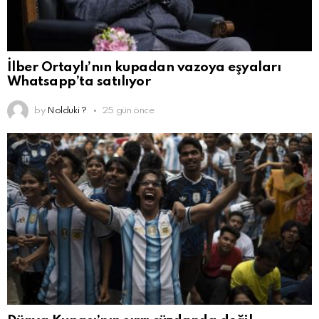
İlber Ortaylı’nın kupadan vazoya eşyaları
Whatsapp’ta satılıyor
by
Nolduki ?
25 gün önce