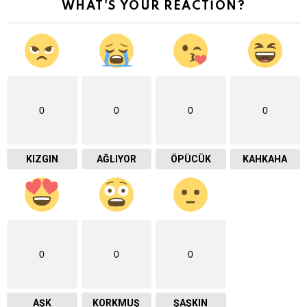
WHAT'S YOUR REACTION?
0
0
0
0
KIZGIN
AĞLIYOR
ÖPÜCÜK
KAHKAHA
0
0
0
AŞK
KORKMUŞ
ŞAŞKIN