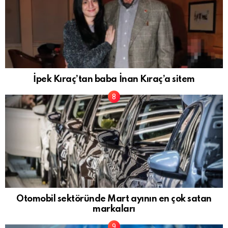
İpek Kıraç’tan baba İnan Kıraç’a sitem
Otomobil sektöründe Mart ayının en çok satan
markaları