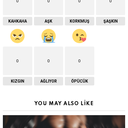
0
0
0
0
KAHKAHA
AŞK
KORKMUŞ
ŞAŞKIN
0
0
0
KIZGIN
AĞLIYOR
ÖPÜCÜK
YOU MAY ALSO LIKE