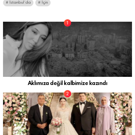
İstanbul’da
İçin
Aklımıza değil kalbimize kazındı