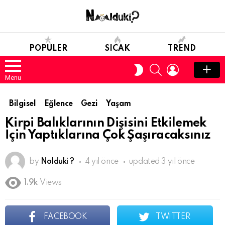
POPULER
SICAK
TREND
SEARCH
LOGIN
SWITCH
SKIN
Menu
Bilgisel
Eğlence
Gezi
Yaşam
Kirpi Balıklarının Dişisini Etkilemek
İçin Yaptıklarına Çok Şaşıracaksınız
by
Nolduki ?
4 yıl önce
updated
3 yıl önce
1.9k
Views
FACEBOOK
TWITTER