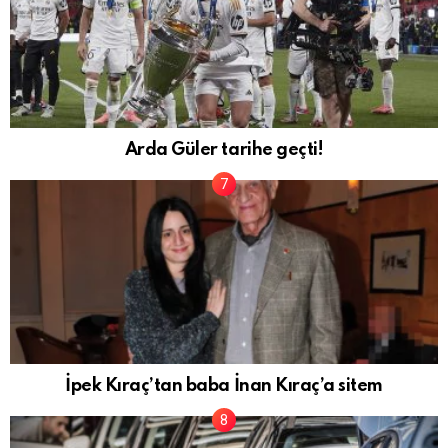
Arda Güler tarihe geçti!
İpek Kıraç’tan baba İnan Kıraç’a sitem