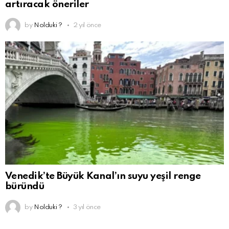
artıracak öneriler
by
Nolduki ?
2 yıl önce
Venedik’te Büyük Kanal’ın suyu yeşil renge
büründü
by
Nolduki ?
3 yıl önce