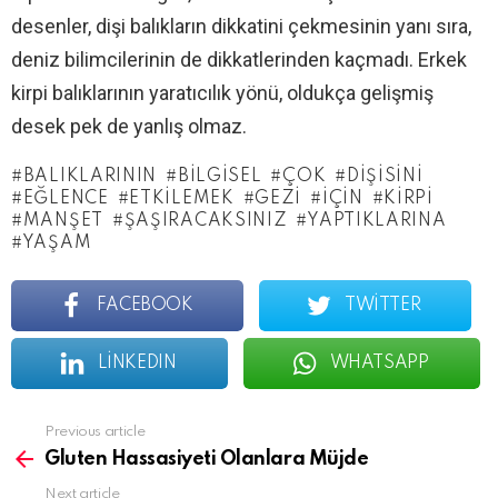
desenler, dişi balıkların dikkatini çekmesinin yanı sıra,
deniz bilimcilerinin de dikkatlerinden kaçmadı. Erkek
kirpi balıklarının yaratıcılık yönü, oldukça gelişmiş
desek pek de yanlış olmaz.
BALIKLARININ
BILGISEL
ÇOK
DIŞISINI
EĞLENCE
ETKILEMEK
GEZI
İÇIN
KIRPI
MANŞET
ŞAŞIRACAKSINIZ
YAPTIKLARINA
YAŞAM
FACEBOOK
TWITTER
LINKEDIN
WHATSAPP
See
Previous article
more
Gluten Hassasiyeti Olanlara Müjde
Next article