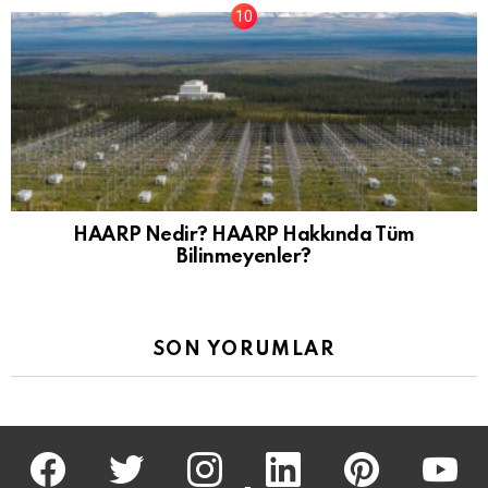
HAARP Nedir? HAARP Hakkında Tüm
Bilinmeyenler?
SON YORUMLAR
facebook
twitter
İnstagram
linkedin
pinterest
youtu