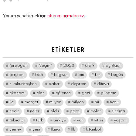
Bir
Yorum yapabilmek için
oturum açmalısınız
.
yanıt
yazın
ETIKETLER
“erdoğan
“seçim”
2023
aldı?
açıkladı
başkanı
belli
bilgisel
bin
bir
bugün
cumhurbaşkanı
daha:
deprem
dünya
ekonomi
elon
eğlence
gezi
gündem
ile
manşet
milyar
milyon
mı
nasıl
nedir
neler
oldu
para
polat
sinema
teknoloji
türk
türkiye
var
vitrin
yaşam
yemek
yeni
İkinci
İlk
İstanbul