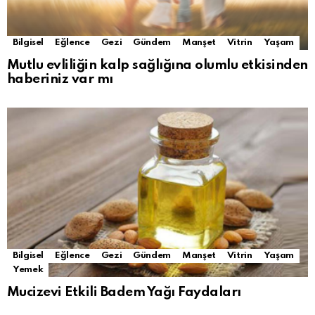
Bilgisel
Eğlence
Gezi
Gündem
Manşet
Vitrin
Yaşam
Mutlu evliliğin kalp sağlığına olumlu etkisinden
haberiniz var mı
Bilgisel
Eğlence
Gezi
Gündem
Manşet
Vitrin
Yaşam
Yemek
Mucizevi Etkili Badem Yağı Faydaları