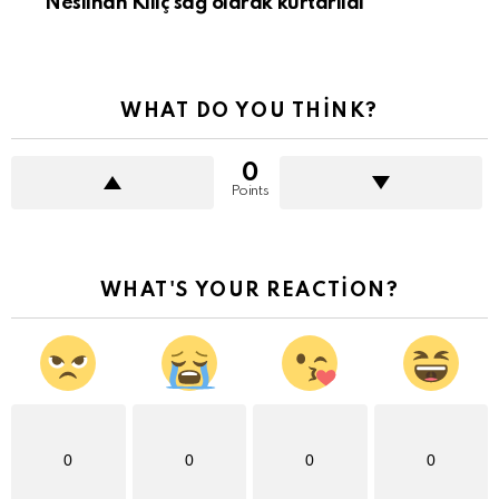
Neslihan Kılıç sağ olarak kurtarıldı
WHAT DO YOU THINK?
0
Points
WHAT'S YOUR REACTION?
0
0
0
0