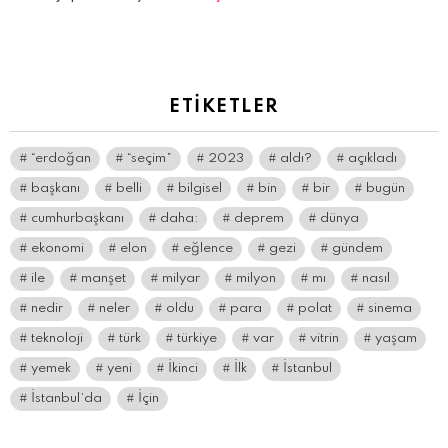
yanıt
yazın
ETIKETLER
“erdoğan
“seçim”
2023
aldı?
açıkladı
başkanı
belli
bilgisel
bin
bir
bugün
cumhurbaşkanı
daha:
deprem
dünya
ekonomi
elon
eğlence
gezi
gündem
ile
manşet
milyar
milyon
mı
nasıl
nedir
neler
oldu
para
polat
sinema
teknoloji
türk
türkiye
var
vitrin
yaşam
yemek
yeni
İkinci
İlk
İstanbul
İstanbul’da
İçin