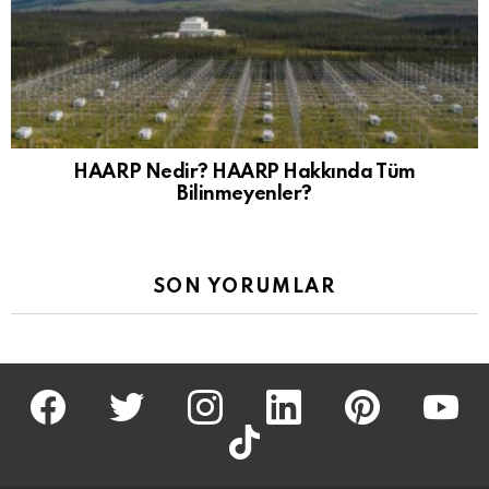
HAARP Nedir? HAARP Hakkında Tüm
Bilinmeyenler?
SON YORUMLAR
facebook
twitter
İnstagram
linkedin
pinterest
youtu
tiktok