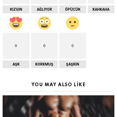
KIZGIN
AĞLIYOR
ÖPÜCÜK
KAHKAHA
0
0
0
AŞK
KORKMUŞ
ŞAŞKIN
YOU MAY ALSO LIKE