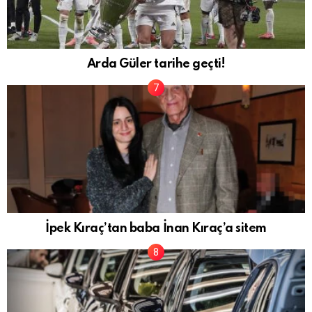
Arda Güler tarihe geçti!
İpek Kıraç’tan baba İnan Kıraç’a sitem