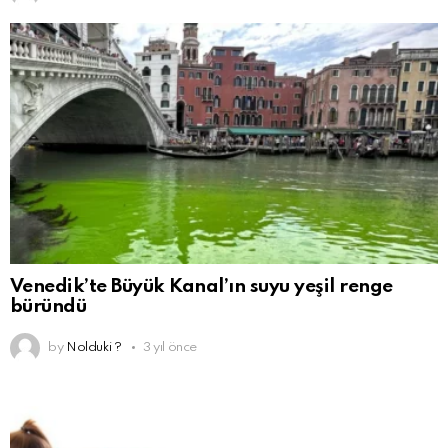
Venedik’te Büyük Kanal’ın suyu yeşil renge
büründü
by
Nolduki ?
3 yıl önce