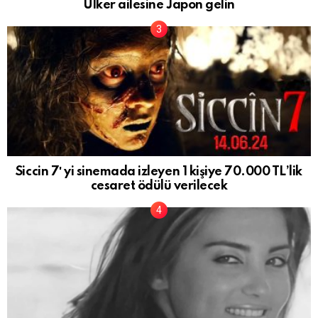
Ülker ailesine Japon gelin
Siccin 7′ yi sinemada izleyen 1 kişiye 70.000 TL’lik
cesaret ödülü verilecek