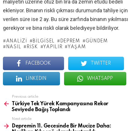
maliyetin üzerine otuz bin lira da zemin etüdü bedeli
ekleniyor. Binanın riskli çıkması durumunda tahliye için
verilen süre ise 2 ay. Bu süre zarfında binanın yıkılması
gerekiyor ve bina riskli olarak belediyeye bildiriliyor.
ANALIZI
BILGISEL
DEPREM
GÜNDEM
NASIL
RISK
YAPILIR
YAŞAM
FACEBOOK
TWITTER
LINKEDIN
WHATSAPP
See
Previous article
more
Türkiye Tek Yürek Kampanyasına Rekor
Seviyede Bağış Toplandı
Next article
Depremin 11. Gecesinde Bir Mucize Daha: