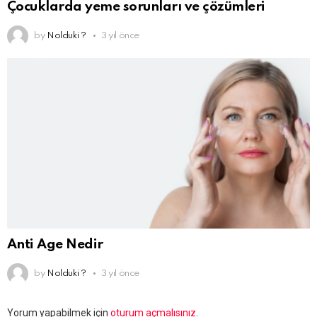
Çocuklarda yeme sorunları ve çözümleri
by
Nolduki ?
3 yıl önce
Anti Age Nedir
by
Nolduki ?
3 yıl önce
Bir
Yorum yapabilmek için
oturum açmalısınız
.