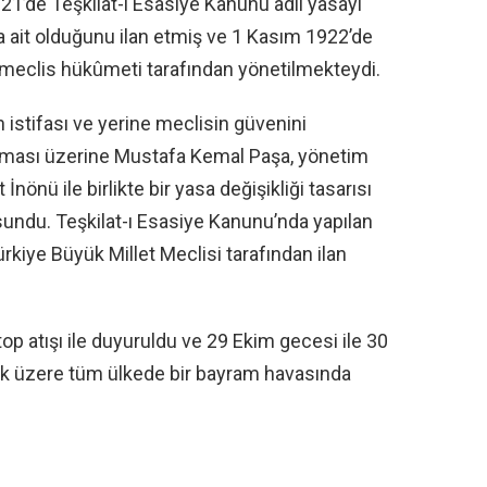
921’de Teşkilat-ı Esasiye Kanunu adlı yasayı
 ait olduğunu ilan etmiş ve 1 Kasım 1922’de
ke, meclis hükûmeti tarafından yönetilmekteydi.
n istifası ve yerine meclisin güvenini
aması üzerine Mustafa Kemal Paşa, yönetim
nönü ile birlikte bir yasa değişikliği tasarısı
sundu. Teşkilat-ı Esasiye Kanunu’nda yapılan
ürkiye Büyük Millet Meclisi tarafından ilan
op atışı ile duyuruldu ve 29 Ekim gecesi ile 30
ak üzere tüm ülkede bir bayram havasında