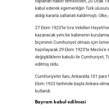
toplanan halkın temsilcileri, 20 Ocak 1
kabul ederek egemenliğin Türk ulusuna
aldığı kararla saltanatı kaldırmıştı. Ül
27 Ekim 1923’te İcra Vekilleri Heyeti’ni
kazanacak yeni bir kabinenin kurulam
biçiminin Cumhuriyet olması için İsmet İ
hazırlayarak 29 Ekim 1923’te Meclis’e 
değişikliklerin kabulü ile Cumhuriyet, T
edilmiş oldu.
Cumhuriyetin ilanı, Ankara’da 101 pare t
Ekim 1923 tarihinde başta Ankara olm
kutlandı.
Bayram kabul edilmesi