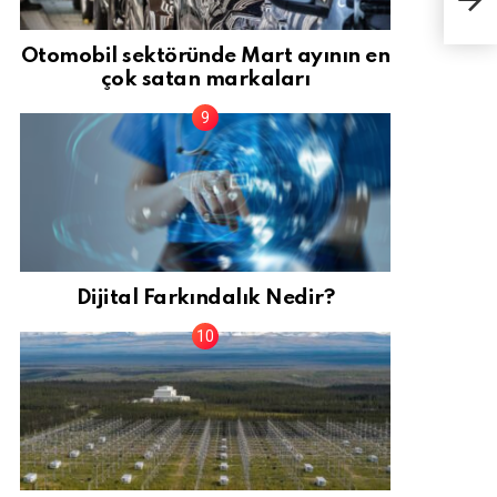
mily
Otomobil sektöründe Mart ayının en
çok satan markaları
Dijital Farkındalık Nedir?