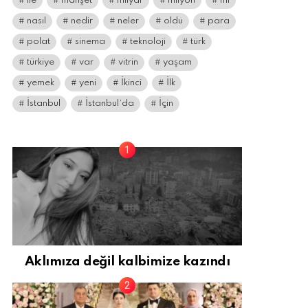
ile
manşet
milyar
milyon
mı
nasıl
nedir
neler
oldu
para
polat
sinema
teknoloji
türk
türkiye
var
vitrin
yaşam
yemek
yeni
İkinci
İlk
İstanbul
İstanbul’da
İçin
Aklımıza değil kalbimize kazındı