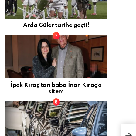
Arda Güler tarihe geçti!
İpek Kıraç’tan baba İnan Kıraç’a
sitem
Pola