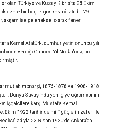
ler olan Türkiye ve Kuzey Kıbrıs’ta 28 Ekim
 üzere bir buçuk gün resmî tatildir. 29
ır, akşam ise geleneksel olarak fener
afa Kemal Atatürk, cumhuriyetin onuncu yılı
arihinde verdiği Onuncu Yıl Nutku’nda, bu
irmiştir.
adar mutlak monarşi, 1876-1878 ve 1908-1918
ti. I. Dünya Savaşı’nda yenilgiye uğramasının
kın işgalcilere karşı Mustafa Kemal
, Ekim 1922 tarihinde millî güçlerin zaferi ile
Meclisi” adıyla 23 Nisan 1920’de Ankara’da