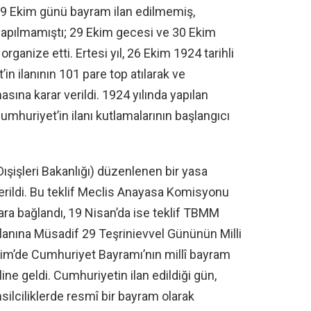
 29 Ekim günü bayram ilan edilmemiş,
apılmamıştı; 29 Ekim gecesi ve 30 Ekim
rganize etti. Ertesi yıl, 26 Ekim 1924 tarihli
n ilanının 101 pare top atılarak ve
sına karar verildi. 1924 yılında yapılan
umhuriyet’in ilanı kutlamalarının başlangıcı
ışişleri Bakanlığı) düzenlenen bir yasa
rildi.
Bu teklif Meclis Anayasa Komisyonu
ara bağlandı, 19 Nisan’da ise teklif TBMM
İlanına Müsadif 29 Teşrinievvel Gününün Milli
im’de Cumhuriyet Bayramı’nın millî bayram
ne geldi. Cumhuriyetin ilan edildiği gün,
silciliklerde resmî bir bayram olarak