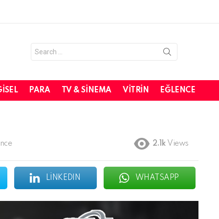
Search
for:
GISEL
PARA
TV & SINEMA
VITRIN
EĞLENCE
önce
2.1k
Views
LINKEDIN
WHATSAPP