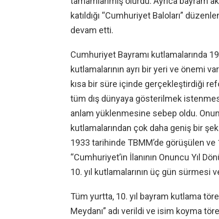
tamamlanmış olurdu. Ayrıca bayram akşam
katıldığı “Cumhuriyet Baloları” düzenlen
devam etti.
Cumhuriyet Bayramı kutlamalarında 193
kutlamalarının ayrı bir yeri ve önemi var
kısa bir süre içinde gerçekleştirdiği r
tüm dış dünyaya gösterilmek istenmesi
anlam yüklenmesine sebep oldu.
Onun
kutlamalarından çok daha geniş bir şekil
1933 tarihinde TBMM’de görüşülen ve 
“Cumhuriyet’in İlanının Onuncu Yıl Dön
10. yıl kutlamalarının üç gün sürmesi ve 
Tüm yurtta, 10. yıl bayram kutlama töre
Meydanı” adı verildi ve isim koyma töre