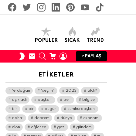
facebook
twitter
İnstagram
linkedin
pinterest
youtube
tiktok
POPULER
SICAK
TREND
SUBSCRIBE
SEARCH
CART
LOGIN
SWITCH
> PAYLAŞ
SKIN
ETIKETLER
“erdoğan
“seçim”
2023
aldı?
açıkladı
başkanı
belli
bilgisel
bin
bir
bugün
cumhurbaşkanı
daha:
deprem
dünya
ekonomi
elon
eğlence
gezi
gündem