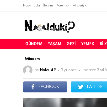
Hakkımızda
İletişim
Forum
Alışveriş
GÜNDEM
YAŞAM
GEZI
YEMEK
BIL
Gündem
by
Nolduki ?
3 yıl önce
updated
3 yıl 
FACEBOOK
TWITTER