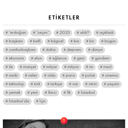
ETIKETLER
“erdoğan
“seçim”
2023
aldı?
açıkladı
başkanı
belli
bilgisel
bin
bir
bugün
cumhurbaşkanı
daha:
deprem
dünya
ekonomi
elon
eğlence
gezi
gündem
ile
manşet
milyar
milyon
mı
nasıl
nedir
neler
oldu
para
polat
sinema
teknoloji
türk
türkiye
var
vitrin
yaşam
yemek
yeni
İkinci
İlk
İstanbul
İstanbul’da
İçin