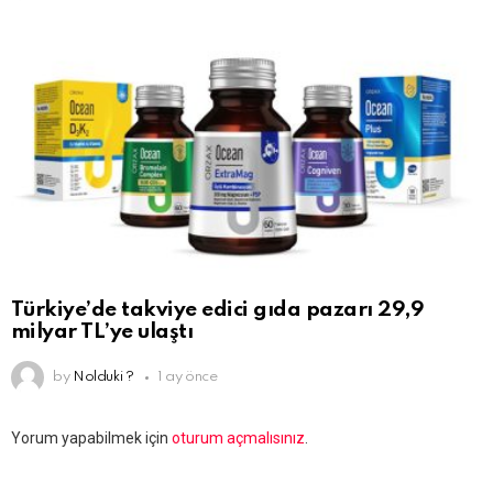
Türkiye’de takviye edici gıda pazarı 29,9
milyar TL’ye ulaştı
by
Nolduki ?
1 ay önce
Bir
Yorum yapabilmek için
oturum açmalısınız
.
yanıt
yazın