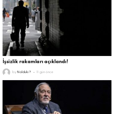
İşsizlik rakamları açıklandı!
by
Nolduki ?
11 gün önce