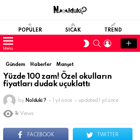
POPULER
SICAK
TREND
SEARCH
LOGIN
SWITCH
SKIN
Menu
Gündem
Haberler
Manşet
Yüzde 100 zam! Özel okulların
fiyatları dudak uçuklattı
by
Nolduki ?
1 yıl önce
updated
1 yıl önce
1k
Views
FACEBOOK
TWITTER