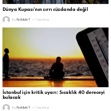
Dünya Kupası’nın sırrı cüzdanda değil
by
Nolduki ?
1 ay önce
İstanbul için kritik uyarı: Sıcaklık 40 dereceyi
bulacak
by
Nolduki ?
1 ay önce