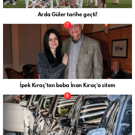
Arda Güler tarihe geçti!
İpek Kıraç’tan baba İnan Kıraç’a sitem