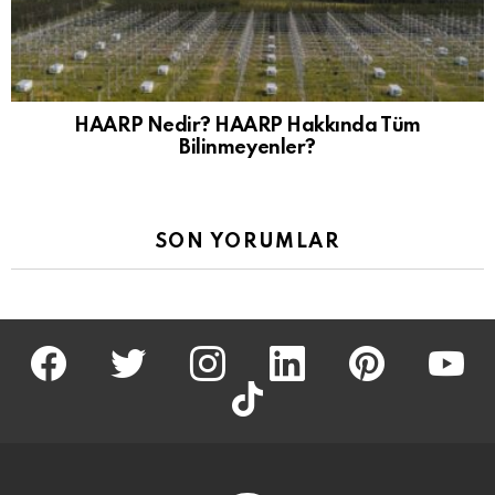
HAARP Nedir? HAARP Hakkında Tüm
Bilinmeyenler?
SON YORUMLAR
facebook
twitter
İnstagram
linkedin
pinterest
youtu
tiktok