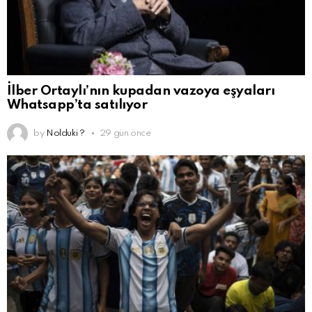
İlber Ortaylı’nın kupadan vazoya eşyaları
Whatsapp’ta satılıyor
by
Nolduki ?
29 gün önce