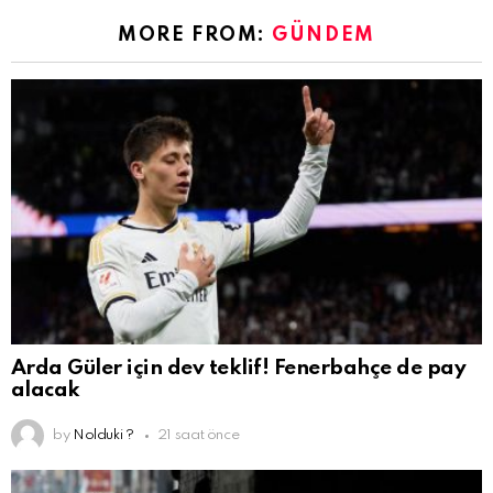
MORE FROM:
GÜNDEM
Arda Güler için dev teklif! Fenerbahçe de pay
alacak
by
Nolduki ?
21 saat önce