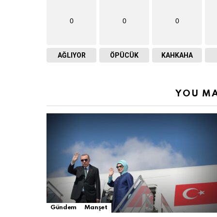
0
0
0
AĞLIYOR
ÖPÜCÜK
KAHKAHA
YOU MA
Gündem
Manşet