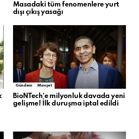
Masadaki tüm fenomenlere yurt
dışı çıkış yasağı
Gündem
Manşet
k
BioNTech’e milyonluk davada yeni
gelişme! İlk duruşma iptal edildi