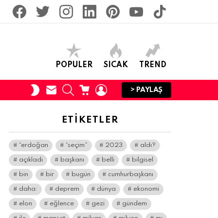
facebook
twitter
İnstagram
linkedin
pinterest
youtube
tiktok
POPULER
SICAK
TREND
SUBSCRIBE
SEARCH
CART
LOGIN
SWITCH
> PAYLAŞ
SKIN
ETIKETLER
“erdoğan
“seçim”
2023
aldı?
açıkladı
başkanı
belli
bilgisel
bin
bir
bugün
cumhurbaşkanı
daha:
deprem
dünya
ekonomi
elon
eğlence
gezi
gündem