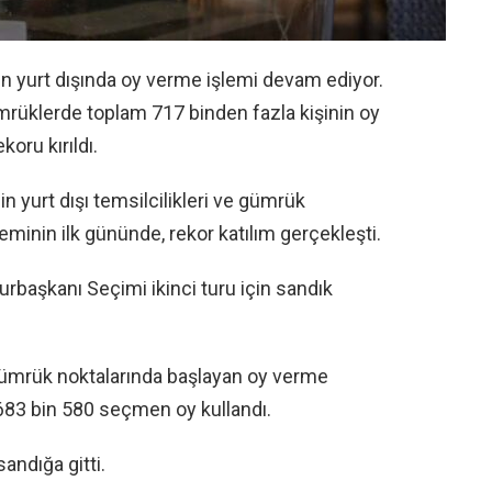
n yurt dışında oy verme işlemi devam ediyor.
mrüklerde toplam 717 binden fazla kişinin oy
oru kırıldı.
n yurt dışı temsilcilikleri ve gümrük
minin ilk gününde, rekor katılım gerçekleşti.
başkanı Seçimi ikinci turu için sandık
e gümrük noktalarında başlayan oy verme
 683 bin 580 seçmen oy kullandı.
andığa gitti.