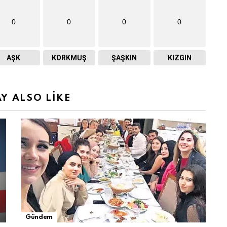
0
0
0
0
AŞK
KORKMUŞ
ŞAŞKIN
KIZGIN
Y ALSO LIKE
Gündem