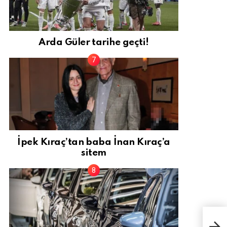
Arda Güler tarihe geçti!
İpek Kıraç’tan baba İnan Kıraç’a
sitem
Yerl