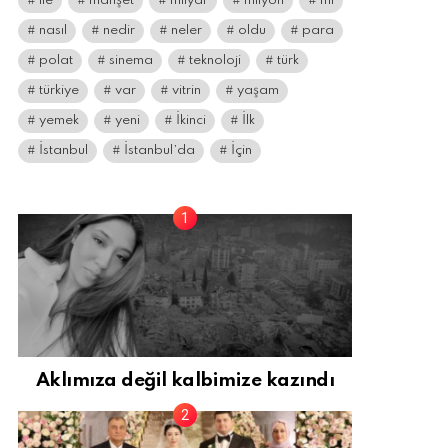
ile
manşet
milyar
milyon
mı
nasıl
nedir
neler
oldu
para
polat
sinema
teknoloji
türk
türkiye
var
vitrin
yaşam
yemek
yeni
İkinci
İlk
İstanbul
İstanbul’da
İçin
Aklımıza değil kalbimize kazındı