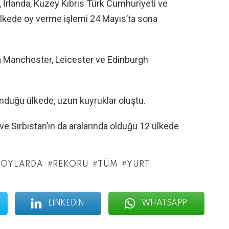
e, İrlanda, Kuzey Kıbrıs Türk Cumhuriyeti ve
ülkede oy verme işlemi 24 Mayıs’ta sona
ıra Manchester, Leicester ve Edinburgh
nduğu ülkede, uzun kuyruklar oluştu.
e Sırbistan’ın da aralarında olduğu 12 ülkede
OYLARDA
REKORU
TÜM
YURT
LINKEDIN
WHATSAPP