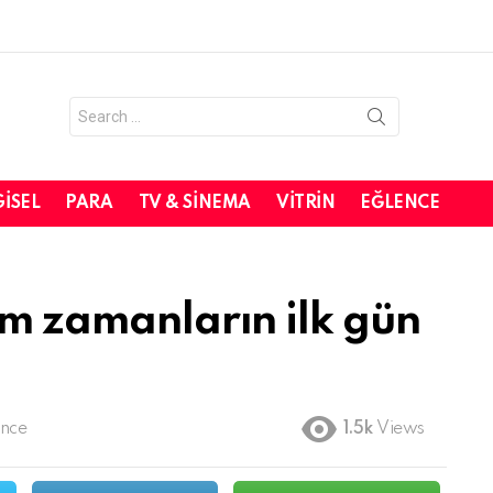
Search
for:
GISEL
PARA
TV & SINEMA
VITRIN
EĞLENCE
üm zamanların ilk gün
önce
1.5k
Views