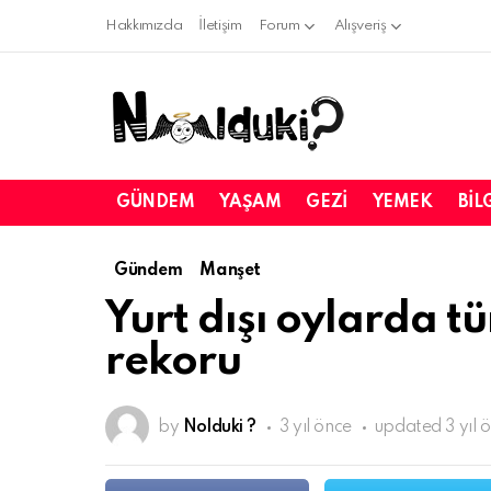
Hakkımızda
İletişim
Forum
Alışveriş
GÜNDEM
YAŞAM
GEZI
YEMEK
BIL
Gündem
Manşet
Yurt dışı oylarda t
rekoru
by
Nolduki ?
3 yıl önce
updated
3 yıl 