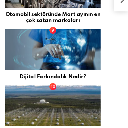
üret
Otomobil sektöründe Mart ayının en
çok satan markaları
Dijital Farkındalık Nedir?