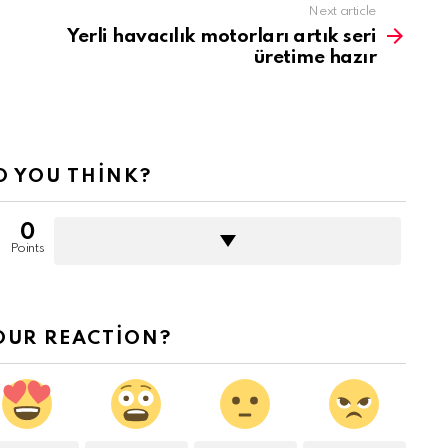
Next article
Yerli havacılık motorları artık seri
üretime hazır
 YOU THINK?
0
Points
OUR REACTION?