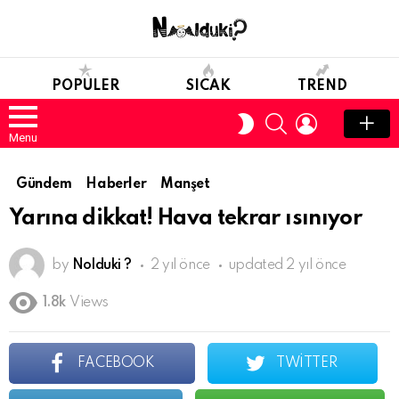
POPULER
SICAK
TREND
SEARCH
LOGIN
SWITCH
SKIN
Menu
Gündem
Haberler
Manşet
Yarına dikkat! Hava tekrar ısınıyor
by
Nolduki ?
2 yıl önce
updated
2 yıl önce
1.8k
Views
FACEBOOK
TWITTER