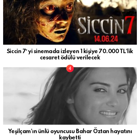
Siccin 7′ yi sinemada izleyen 1 kişiye 70.000 TL’lik
cesaret ödülü verilecek
Yeşilçam’ın ünlü oyuncusu Bahar Öztan hayatını
kaybetti