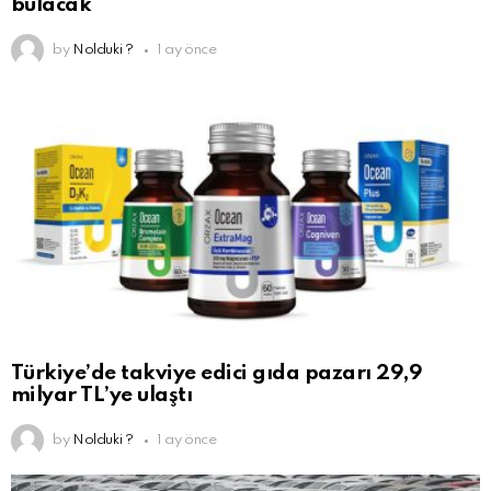
bulacak
by
Nolduki ?
1 ay önce
Türkiye’de takviye edici gıda pazarı 29,9
milyar TL’ye ulaştı
by
Nolduki ?
1 ay önce