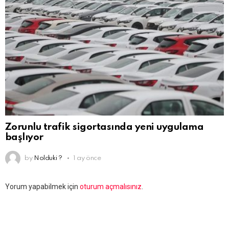
Zorunlu trafik sigortasında yeni uygulama
başlıyor
by
Nolduki ?
1 ay önce
Bir
Yorum yapabilmek için
oturum açmalısınız
.
yanıt
yazın