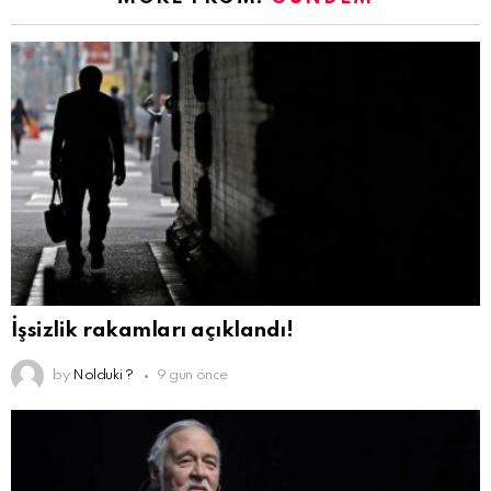
İşsizlik rakamları açıklandı!
by
Nolduki ?
9 gün önce