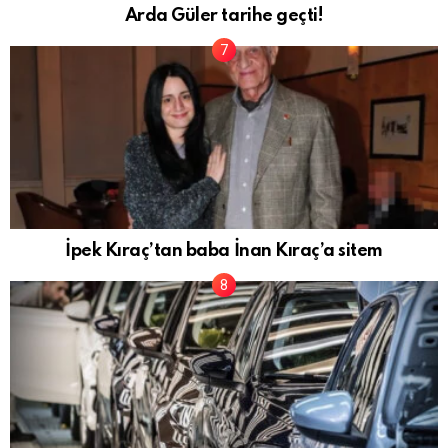
Arda Güler tarihe geçti!
İpek Kıraç’tan baba İnan Kıraç’a sitem