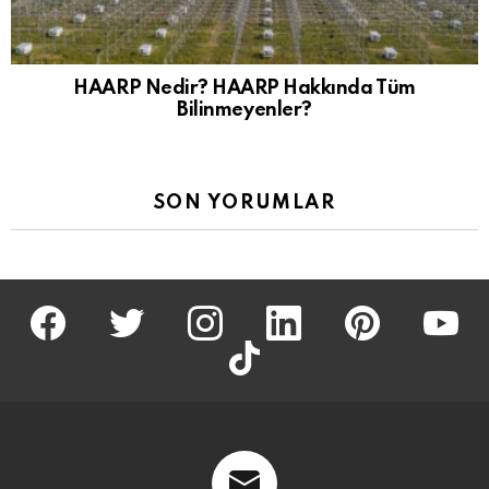
HAARP Nedir? HAARP Hakkında Tüm
Bilinmeyenler?
SON YORUMLAR
facebook
twitter
İnstagram
linkedin
pinterest
youtu
tiktok