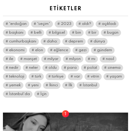
ETIKETLER
“erdoğan
“seçim”
2023
aldı?
açıkladı
başkanı
belli
bilgisel
bin
bir
bugün
cumhurbaşkanı
daha:
deprem
dünya
ekonomi
elon
eğlence
gezi
gündem
ile
manşet
milyar
milyon
mı
nasıl
nedir
neler
oldu
para
polat
sinema
teknoloji
türk
türkiye
var
vitrin
yaşam
yemek
yeni
İkinci
İlk
İstanbul
İstanbul’da
İçin