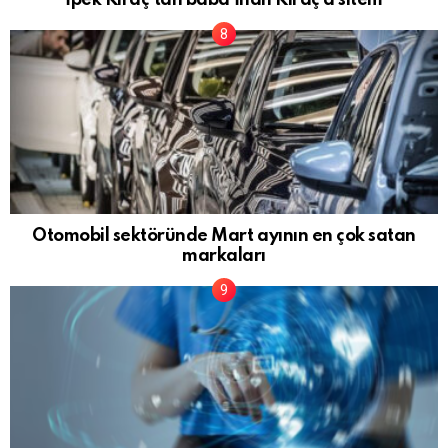
İpek Kıraç’tan baba İnan Kıraç’a sitem
Otomobil sektöründe Mart ayının en çok satan
markaları