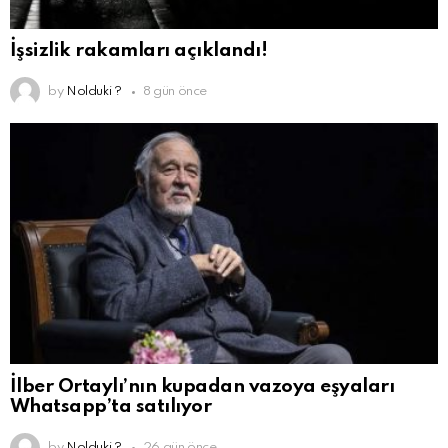
İşsizlik rakamları açıklandı!
by
Nolduki ?
8 gün önce
İlber Ortaylı’nın kupadan vazoya eşyaları
Whatsapp’ta satılıyor
by
Nolduki ?
26 gün önce