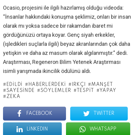
Ocasio, projesini ile ilgili hazırlamış olduğu videoda:
“İnsanlar hakkındaki konuşma şeklimiz, onları bir insan
olarak mı yoksa sadece bir rakamdan ibaret mi
gördüğünüzü ortaya koyar. Genç siyah erkekler,
(işledikleri suçlarla ilgili) beyaz akranlarından çok daha
yetişkin ve daha az masum olarak algılanmıştır.” dedi.
Araştırması, Regeneron Bilim Yetenek Araştırması
isimli yarışmada ikincilik ödülünü aldı.
EDILDI
HABERLERDEKI
IRKÇI
MANŞET
SAYESINDE
SÖYLEMLER
TESPIT
YAPAY
ZEKA
FACEBOOK
TWITTER
LINKEDIN
WHATSAPP