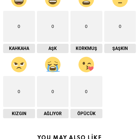
0
0
0
0
KAHKAHA
AŞK
KORKMUŞ
ŞAŞKIN
0
0
0
KIZGIN
AĞLIYOR
ÖPÜCÜK
YOU MAY ALSO LIKE