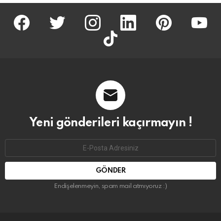
facebook
twitter
İnstagram
linkedin
pinterest
youtu
tiktok
Yeni gönderileri kaçırmayın !
Email
address:
Endişelenmeyin, spam mail atmıyoruz :)