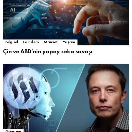
Bilgisel
Gündem
Manşet
Yaşam
Çin ve ABD’nin yapay zeka savaşı
Gündem