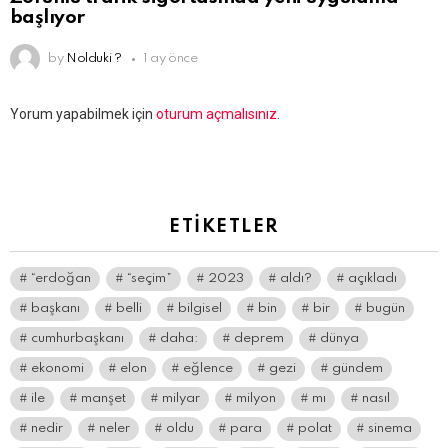
başlıyor
by
Nolduki ?
1 ay önce
Bir
Yorum yapabilmek için
oturum açmalısınız
.
yanıt
yazın
ETIKETLER
“erdoğan
“seçim”
2023
aldı?
açıkladı
başkanı
belli
bilgisel
bin
bir
bugün
cumhurbaşkanı
daha:
deprem
dünya
ekonomi
elon
eğlence
gezi
gündem
ile
manşet
milyar
milyon
mı
nasıl
nedir
neler
oldu
para
polat
sinema