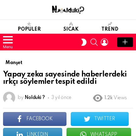
POPULER
SICAK
TREND
SEARCH
LOGIN
SWITCH
SKIN
Menu
Manşet
Yapay zeka sayesinde haberlerdeki
ırkçı söylemler tespit edildi
by
Nolduki ?
3 yıl önce
1.2k
Views
FACEBOOK
TWITTER
LINKEDIN
WHATSAPP