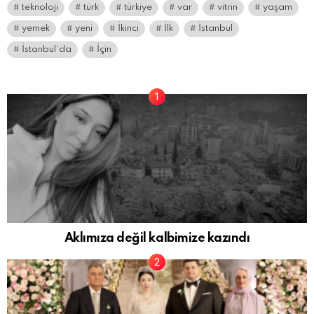
teknoloji
türk
türkiye
var
vitrin
yaşam
yemek
yeni
İkinci
İlk
İstanbul
İstanbul’da
İçin
Aklımıza değil kalbimize kazındı