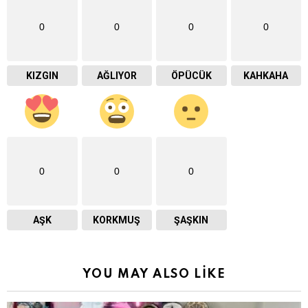
0
0
0
0
KIZGIN
AĞLIYOR
ÖPÜCÜK
KAHKAHA
0
0
0
AŞK
KORKMUŞ
ŞAŞKIN
YOU MAY ALSO LIKE