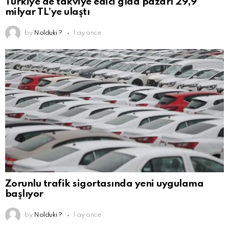
Türkiye’de takviye edici gıda pazarı 29,9
milyar TL’ye ulaştı
by
Nolduki ?
1 ay önce
Zorunlu trafik sigortasında yeni uygulama
başlıyor
by
Nolduki ?
1 ay önce