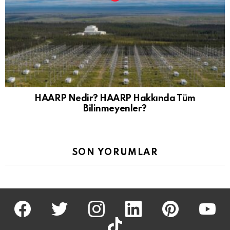
HAARP Nedir? HAARP Hakkında Tüm
Bilinmeyenler?
SON YORUMLAR
facebook
twitter
İnstagram
linkedin
pinterest
youtu
tiktok