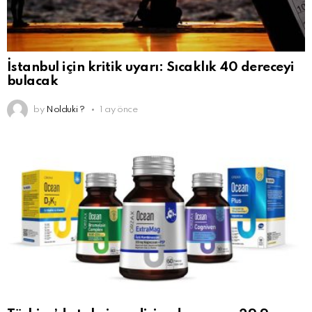
İstanbul için kritik uyarı: Sıcaklık 40 dereceyi
bulacak
by
Nolduki ?
1 ay önce