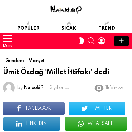
POPULER
SICAK
TREND
SEARCH
LOGIN
SWITCH
SKIN
Menu
Gündem
Manşet
Ümit Özdağ ‘Millet İttifakı’ dedi
by
Nolduki ?
3 yıl önce
1k
Views
FACEBOOK
TWITTER
LINKEDIN
WHATSAPP