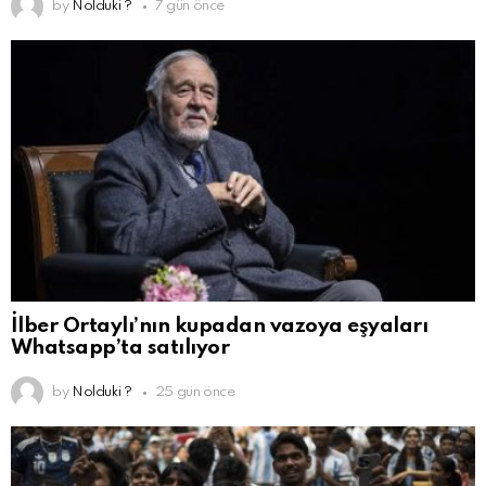
by
Nolduki ?
7 gün önce
İlber Ortaylı’nın kupadan vazoya eşyaları
Whatsapp’ta satılıyor
by
Nolduki ?
25 gün önce