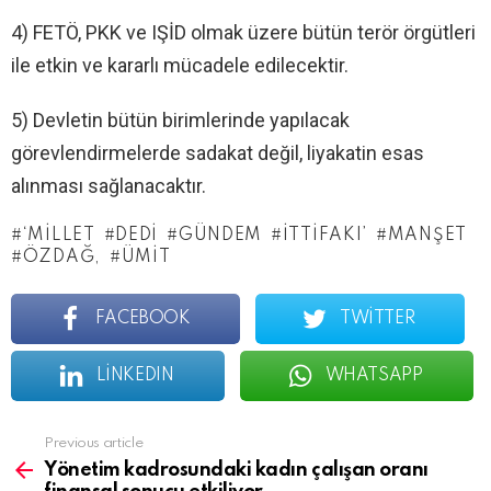
4) FETÖ, PKK ve IŞİD olmak üzere bütün terör örgütleri
ile etkin ve kararlı mücadele edilecektir.
5) Devletin bütün birimlerinde yapılacak
görevlendirmelerde sadakat değil, liyakatin esas
alınması sağlanacaktır.
‘MILLET
DEDI
GÜNDEM
İTTIFAKI’
MANŞET
ÖZDAĞ,
ÜMIT
FACEBOOK
TWITTER
LINKEDIN
WHATSAPP
See
Previous article
more
Yönetim kadrosundaki kadın çalışan oranı