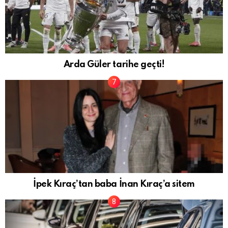
Arda Güler tarihe geçti!
İpek Kıraç’tan baba İnan Kıraç’a sitem