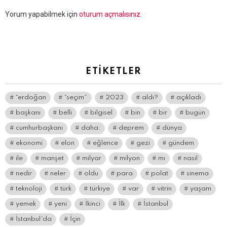
Bir
Yorum yapabilmek için
oturum açmalısınız
.
yanıt
yazın
ETIKETLER
“erdoğan
“seçim”
2023
aldı?
açıkladı
başkanı
belli
bilgisel
bin
bir
bugün
cumhurbaşkanı
daha:
deprem
dünya
ekonomi
elon
eğlence
gezi
gündem
ile
manşet
milyar
milyon
mı
nasıl
nedir
neler
oldu
para
polat
sinema
teknoloji
türk
türkiye
var
vitrin
yaşam
yemek
yeni
İkinci
İlk
İstanbul
İstanbul’da
İçin