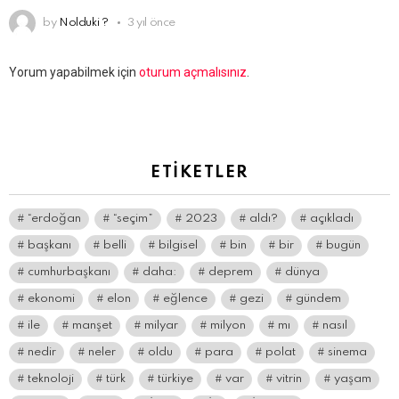
by
Nolduki ?
3 yıl önce
Bir
Yorum yapabilmek için
oturum açmalısınız
.
yanıt
yazın
ETIKETLER
“erdoğan
“seçim”
2023
aldı?
açıkladı
başkanı
belli
bilgisel
bin
bir
bugün
cumhurbaşkanı
daha:
deprem
dünya
ekonomi
elon
eğlence
gezi
gündem
ile
manşet
milyar
milyon
mı
nasıl
nedir
neler
oldu
para
polat
sinema
teknoloji
türk
türkiye
var
vitrin
yaşam