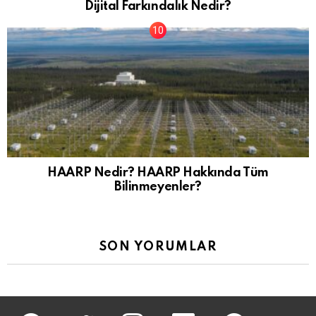
Dijital Farkındalık Nedir?
HAARP Nedir? HAARP Hakkında Tüm
Bilinmeyenler?
SON YORUMLAR
facebook
twitter
İnstagram
linkedin
pinterest
youtu