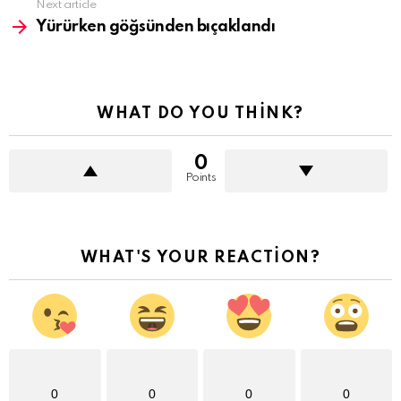
Next article
Yürürken göğsünden bıçaklandı
WHAT DO YOU THINK?
0
Points
WHAT'S YOUR REACTION?
0
0
0
0