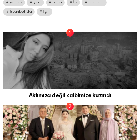
yemek
yeni
İkinci
İlk
İstanbul
İstanbul’da
İçin
Aklımıza değil kalbimize kazındı