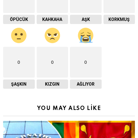
ÖPÜCÜK
KAHKAHA
AŞK
KORKMUŞ
0
0
0
ŞAŞKIN
KIZGIN
AĞLIYOR
YOU MAY ALSO LIKE