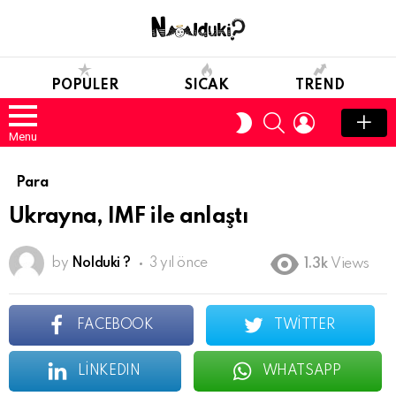
POPULER
SICAK
TREND
SEARCH
LOGIN
SWITCH
SKIN
Menu
Para
Ukrayna, IMF ile anlaştı
by
Nolduki ?
3 yıl önce
1.3k
Views
FACEBOOK
TWITTER
LINKEDIN
WHATSAPP