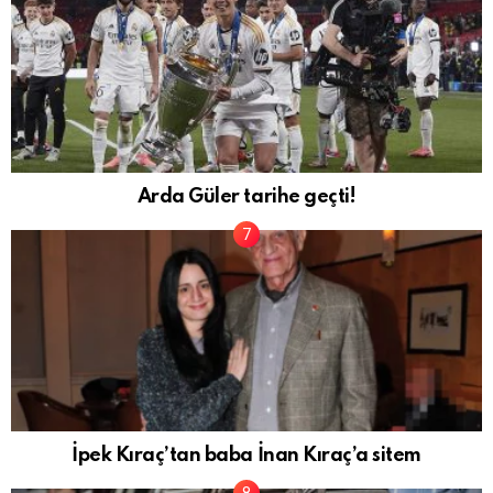
Arda Güler tarihe geçti!
İpek Kıraç’tan baba İnan Kıraç’a sitem