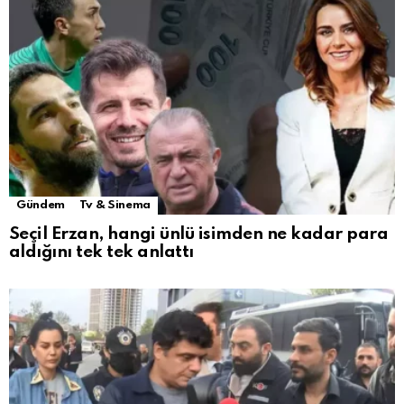
Gündem
Tv & Sinema
Seçil Erzan, hangi ünlü isimden ne kadar para
aldığını tek tek anlattı