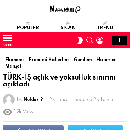
POPULER
SICAK
TREND
SEARCH
LOGIN
SWITCH
SKIN
Menu
Ekonomi
Ekonomi Haberleri
Gündem
Haberler
Manşet
TÜRK-İŞ açlık ve yoksulluk sınırını
açıkladı
by
Nolduki ?
2 yıl önce
updated
2 yıl önce
1.2k
Views