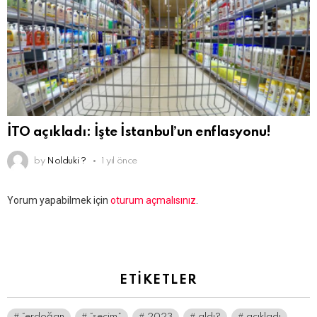
İTO açıkladı: İşte İstanbul’un enflasyonu!
by
Nolduki ?
1 yıl önce
Bir
Yorum yapabilmek için
oturum açmalısınız
.
yanıt
yazın
ETIKETLER
“erdoğan
“seçim”
2023
aldı?
açıkladı