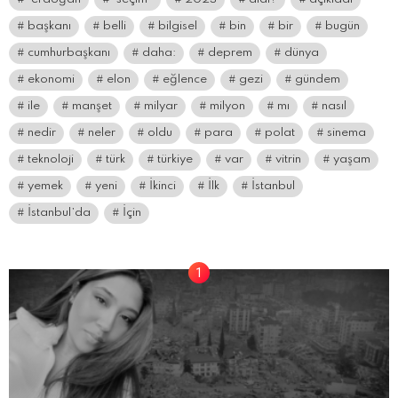
başkanı
belli
bilgisel
bin
bir
bugün
cumhurbaşkanı
daha:
deprem
dünya
ekonomi
elon
eğlence
gezi
gündem
ile
manşet
milyar
milyon
mı
nasıl
nedir
neler
oldu
para
polat
sinema
teknoloji
türk
türkiye
var
vitrin
yaşam
yemek
yeni
İkinci
İlk
İstanbul
İstanbul’da
İçin