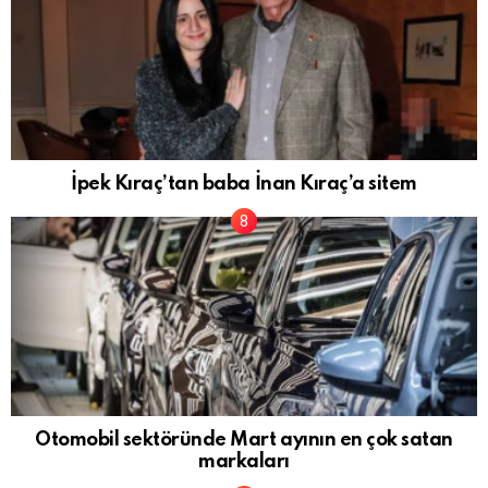
İpek Kıraç’tan baba İnan Kıraç’a sitem
Otomobil sektöründe Mart ayının en çok satan
markaları