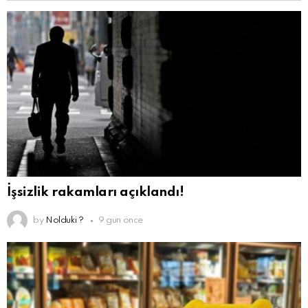
İşsizlik rakamları açıklandı!
by
Nolduki ?
9 gün önce