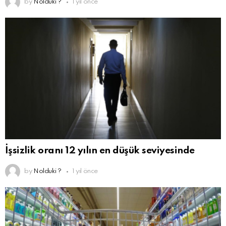
by
Nolduki ?
1 yıl önce
İşsizlik oranı 12 yılın en düşük seviyesinde
by
Nolduki ?
1 yıl önce