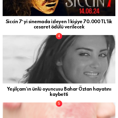
Siccin 7′ yi sinemada izleyen 1 kişiye 70.000 TL’lik
cesaret ödülü verilecek
Yeşilçam’ın ünlü oyuncusu Bahar Öztan hayatını
kaybetti