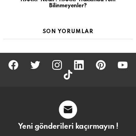
Bilinmeyenler?
SON YORUMLAR
facebook
twitter
İnstagram
linkedin
pinterest
youtu
tiktok
Yeni gönderileri kaçırmayın !