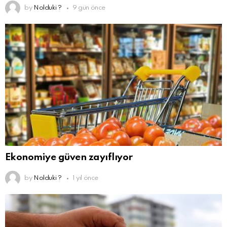
by
Nolduki ?
9 gün önce
Ekonomiye güven zayıflıyor
by
Nolduki ?
1 yıl önce