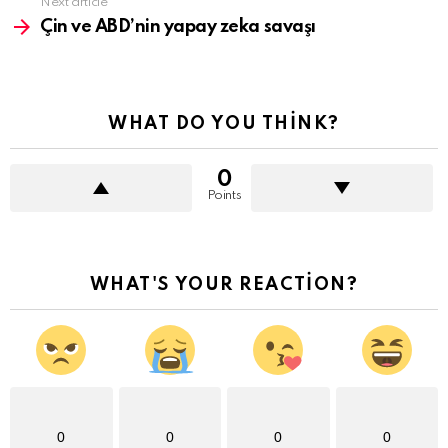
Next article
Çin ve ABD’nin yapay zeka savaşı
WHAT DO YOU THINK?
0
Points
WHAT'S YOUR REACTION?
0
0
0
0