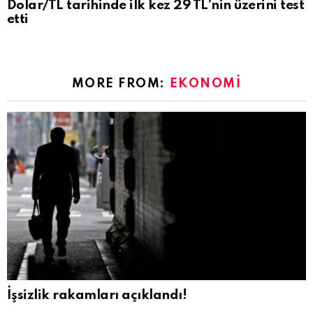
Dolar/TL tarihinde ilk kez 29 TL’nin üzerini test
etti
MORE FROM:
EKONOMI
İşsizlik rakamları açıklandı!