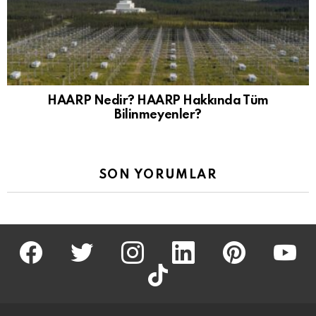
HAARP Nedir? HAARP Hakkında Tüm
Bilinmeyenler?
SON YORUMLAR
facebook
twitter
İnstagram
linkedin
pinterest
youtu
tiktok