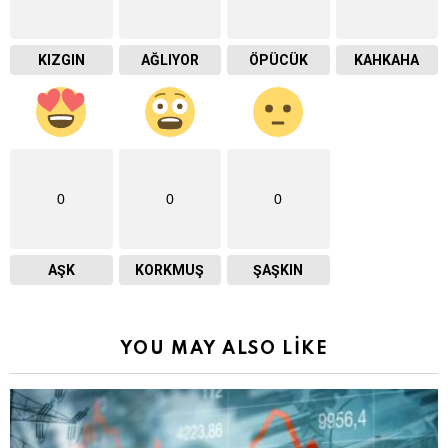
KIZGIN
AĞLIYOR
ÖPÜCÜK
KAHKAHA
0
0
0
AŞK
KORKMUŞ
ŞAŞKIN
YOU MAY ALSO LIKE