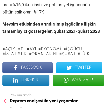
oranı %16,0 iken işsiz ve potansiyel işgücünün
bütünleşik oranı %17,9.
Mevsim etkisinden arındırılmış işgücüne ilişkin
tamamlayıcı göstergeler, Şubat 2021-Şubat 2023
AÇIKLADI
AYI
EKONOMI
IŞGÜCÜ
ISTATISTIK
ORANLARINI
ŞUBAT
TÜİK
FACEBOOK
TWITTER
LINKEDIN
WHATSAPP
See
Previous article
more
Deprem endişesi ile yeni yaşamlar