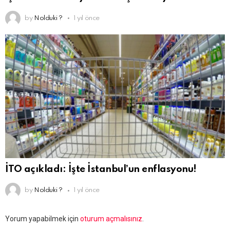
by
Nolduki ?
1 yıl önce
İTO açıkladı: İşte İstanbul’un enflasyonu!
by
Nolduki ?
1 yıl önce
Bir
Yorum yapabilmek için
oturum açmalısınız
.
yanıt