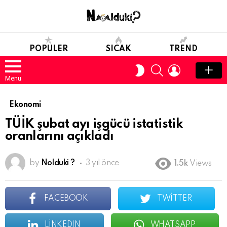
POPULER
SICAK
TREND
SEARCH
LOGIN
SWITCH
SKIN
Menu
Ekonomi
TÜİK şubat ayı işgücü istatistik
oranlarını açıkladı
by
Nolduki ?
3 yıl önce
1.5k
Views
FACEBOOK
TWITTER
LINKEDIN
WHATSAPP