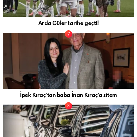
Arda Güler tarihe geçti!
İpek Kıraç’tan baba İnan Kıraç’a sitem