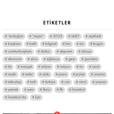
yazın
ETIKETLER
“erdoğan
“seçim”
2023
aldı?
açıkladı
başkanı
belli
bilgisel
bin
bir
bugün
cumhurbaşkanı
daha:
deprem
dünya
ekonomi
elon
eğlence
gezi
gündem
ile
manşet
milyar
milyon
mı
nasıl
nedir
neler
oldu
para
polat
sinema
teknoloji
türk
türkiye
var
vitrin
yaşam
yemek
yeni
İkinci
İlk
İstanbul
İstanbul’da
İçin