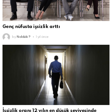
Genç nüfusta işsizlik arttı
by
Nolduki ?
1 yıl önce
İşsizlik oranı 12 yılın en düşük seviyesinde