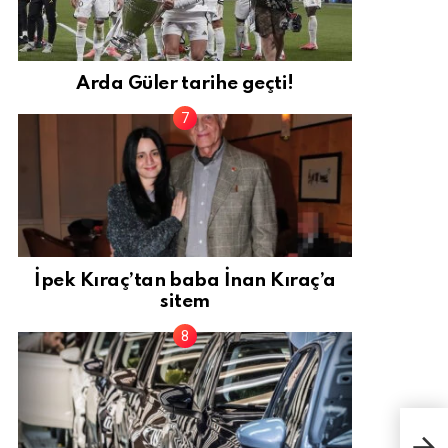
Arda Güler tarihe geçti!
İpek Kıraç’tan baba İnan Kıraç’a
sitem
Kuvv