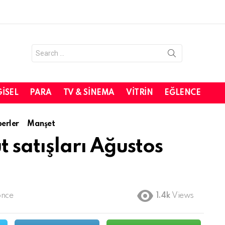
Search
for:
GISEL
PARA
TV & SINEMA
VITRIN
EĞLENCE
erler
Manşet
t satışları Ağustos
önce
1.4k
Views