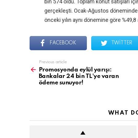
bin 574 oldu. Toplam konut satışları içi
gerçekleşti. Ocak-Ağustos döneminde ge
önceki yılın aynı dönemine göre %49,8 a
FACEBOOK
TWITTER
See
Previous article
more
Promosyonda eylül yarışı:
Bankalar 24 bin TL’ye varan
ödeme sunuyor!
WHAT DO