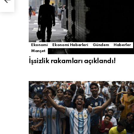
r!
Ekonomi
Ekonomi Haberleri
Gündem
Haberler
Manşet
İşsizlik rakamları açıklandı!