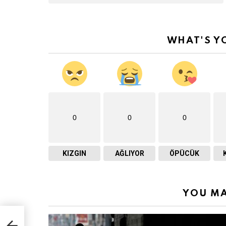
WHAT'S Y
0
0
0
KIZGIN
AĞLIYOR
ÖPÜCÜK
YOU MA
lar