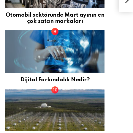
dikk
Otomobil sektöründe Mart ayının en
çok satan markaları
Dijital Farkındalık Nedir?