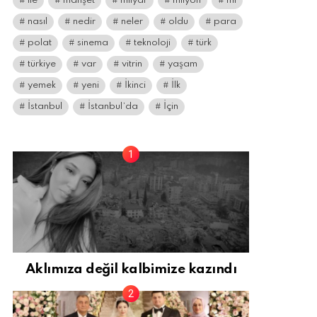
ile
manşet
milyar
milyon
mı
nasıl
nedir
neler
oldu
para
polat
sinema
teknoloji
türk
türkiye
var
vitrin
yaşam
yemek
yeni
İkinci
İlk
İstanbul
İstanbul’da
İçin
Aklımıza değil kalbimize kazındı