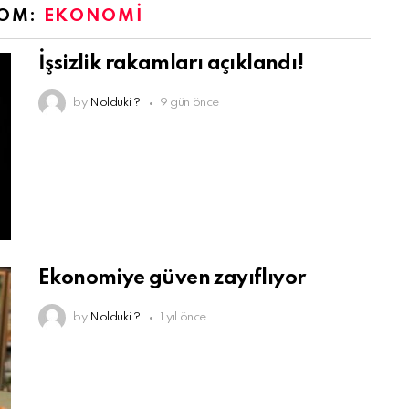
ROM:
EKONOMI
İşsizlik rakamları açıklandı!
by
Nolduki ?
9 gün önce
Ekonomiye güven zayıflıyor
by
Nolduki ?
1 yıl önce