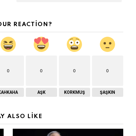
OUR REACTION?
0
0
0
0
KAHKAHA
AŞK
KORKMUŞ
ŞAŞKIN
Y ALSO LIKE