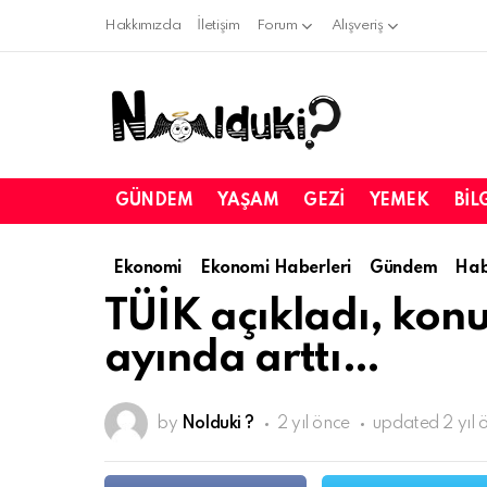
Hakkımızda
İletişim
Forum
Alışveriş
GÜNDEM
YAŞAM
GEZI
YEMEK
BIL
Ekonomi
Ekonomi Haberleri
Gündem
Hab
TÜİK açıkladı, konu
ayında arttı…
by
Nolduki ?
2 yıl önce
updated
2 yıl 