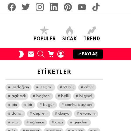
facebook
twitter
İnstagram
linkedin
pinterest
youtube
tiktok
POPULER
SICAK
TREND
SUBSCRIBE
SEARCH
CART
LOGIN
SWITCH
> PAYLAŞ
SKIN
ETIKETLER
“erdoğan
“seçim”
2023
aldı?
açıkladı
başkanı
belli
bilgisel
bin
bir
bugün
cumhurbaşkanı
daha:
deprem
dünya
ekonomi
elon
eğlence
gezi
gündem