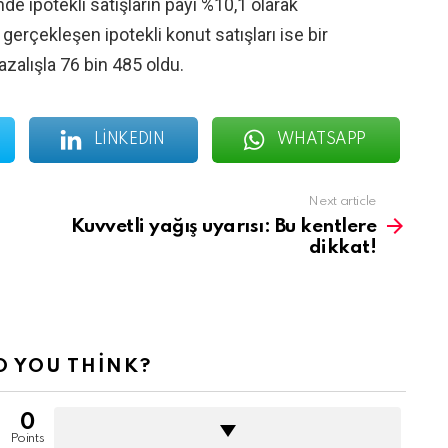
nde ipotekli satışların payı %10,1 olarak
rçekleşen ipotekli konut satışları ise bir
zalışla 76 bin 485 oldu.
LINKEDIN
WHATSAPP
Next article
Kuvvetli yağış uyarısı: Bu kentlere
dikkat!
 YOU THINK?
0
Points