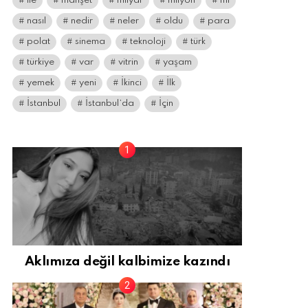
ile
manşet
milyar
milyon
mı
nasıl
nedir
neler
oldu
para
polat
sinema
teknoloji
türk
türkiye
var
vitrin
yaşam
yemek
yeni
İkinci
İlk
İstanbul
İstanbul’da
İçin
Aklımıza değil kalbimize kazındı