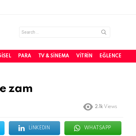
Search
for:
GISEL
PARA
TV & SINEMA
VITRIN
EĞLENCE
le zam
2.1k
Views
LINKEDIN
WHATSAPP