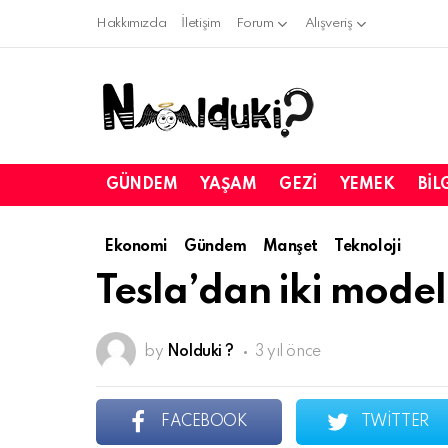
Hakkımızda
İletişim
Forum
Alışveriş
GÜNDEM
YAŞAM
GEZI
YEMEK
BIL
Ekonomi
Gündem
Manşet
Teknoloji
Tesla’dan iki mode
by
Nolduki ?
3 yıl önce
FACEBOOK
TWITTER