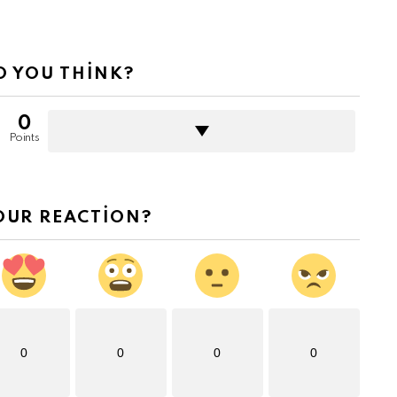
 YOU THINK?
0
Points
OUR REACTION?
0
0
0
0