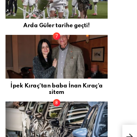
Arda Güler tarihe geçti!
İpek Kıraç’tan baba İnan Kıraç’a
sitem
Avru