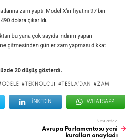
tlarına zam yaptı. Model X’in fiyatını 97 bin
490 dolara çıkarıldı.
caktan bu yana çok sayıda indirim yapan
dirime gitmesinden günler zam yapması dikkat
e yüzde 20 düşüş gösterdi.
MODELE
TEKNOLOJI
TESLA’DAN
ZAM
LINKEDIN
WHATSAPP
Next article
Avrupa Parlamentosu yeni
kuralları onayladı