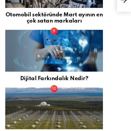
ona
Otomobil sektöründe Mart ayının en
çok satan markaları
Dijital Farkındalık Nedir?