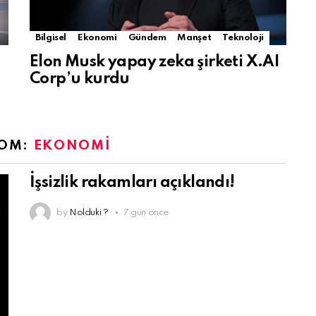
Bilgisel
Ekonomi
Gündem
Manşet
Teknoloji
Elon Musk yapay zeka şirketi X.AI
Corp’u kurdu
ROM:
EKONOMI
İşsizlik rakamları açıklandı!
by
Nolduki ?
7 gün önce