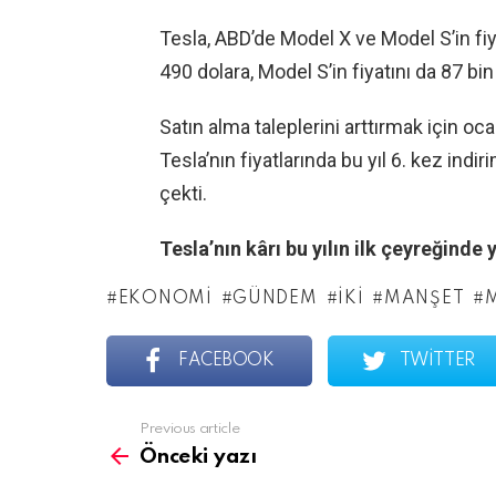
Tesla, ABD’de Model X ve Model S’in fiya
490 dolara, Model S’in fiyatını da 87 bin 
Satın alma taleplerini arttırmak için o
Tesla’nın fiyatlarında bu yıl 6. kez in
çekti.
Tesla’nın kârı bu yılın ilk çeyreğind
EKONOMI
GÜNDEM
İKI
MANŞET
FACEBOOK
TWITTER
See
Previous article
more
Önceki yazı