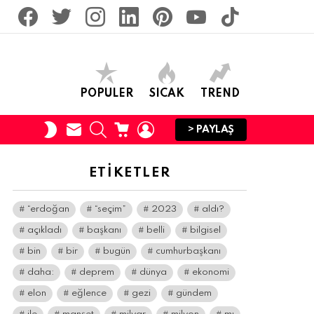
facebook
twitter
İnstagram
linkedin
pinterest
youtube
tiktok
POPULER
SICAK
TREND
SUBSCRIBE
SEARCH
CART
LOGIN
SWITCH
> PAYLAŞ
SKIN
ETIKETLER
“erdoğan
“seçim”
2023
aldı?
açıkladı
başkanı
belli
bilgisel
bin
bir
bugün
cumhurbaşkanı
daha:
deprem
dünya
ekonomi
elon
eğlence
gezi
gündem