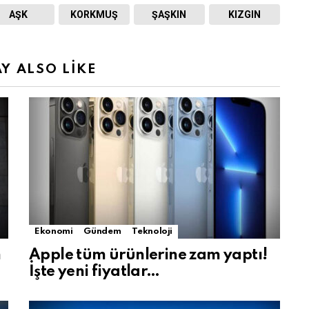
AŞK
KORKMUŞ
ŞAŞKIN
KIZGIN
Y ALSO LIKE
Ekonomi
Gündem
Teknoloji
m
Apple tüm ürünlerine zam yaptı!
İşte yeni fiyatlar…