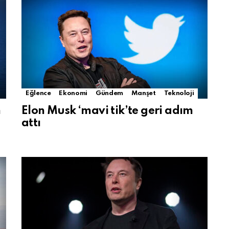
Eğlence
Ekonomi
Gündem
Manşet
Teknoloji
n
Elon Musk ‘mavi tik’te geri adım
attı