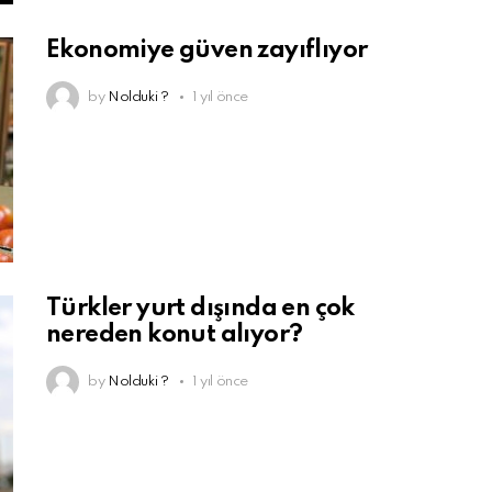
Ekonomiye güven zayıflıyor
by
Nolduki ?
1 yıl önce
Türkler yurt dışında en çok
nereden konut alıyor?
by
Nolduki ?
1 yıl önce