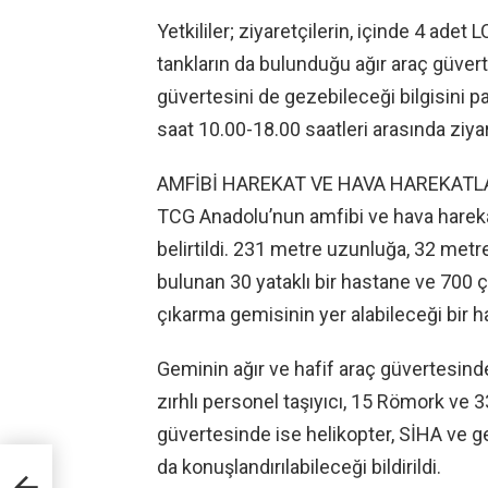
Yetkililer; ziyaretçilerin, içinde 4 ade
tankların da bulunduğu ağır araç güverte
güvertesini de gezebileceği bilgisini p
saat 10.00-18.00 saatleri arasında ziya
AMFİBİ HAREKAT VE HAVA HAREKATL
TCG Anadolu’nun amfibi ve hava harekat
belirtildi. 231 metre uzunluğa, 32 met
bulunan 30 yataklı bir hastane ve 700 
çıkarma gemisinin yer alabileceği bir 
Geminin ağır ve hafif araç güvertesinde
zırhlı personel taşıyıcı, 15 Römork ve 
güvertesinde ise helikopter, SİHA ve g
da konuşlandırılabileceği bildirildi.
le