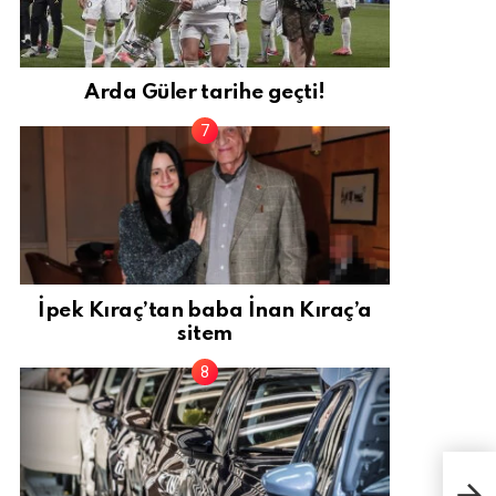
Arda Güler tarihe geçti!
İpek Kıraç’tan baba İnan Kıraç’a
sitem