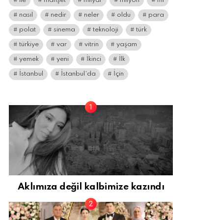
ile
manşet
milyar
milyon
mı
nasıl
nedir
neler
oldu
para
polat
sinema
teknoloji
türk
türkiye
var
vitrin
yaşam
yemek
yeni
İkinci
İlk
İstanbul
İstanbul’da
İçin
Aklımıza değil kalbimize kazındı