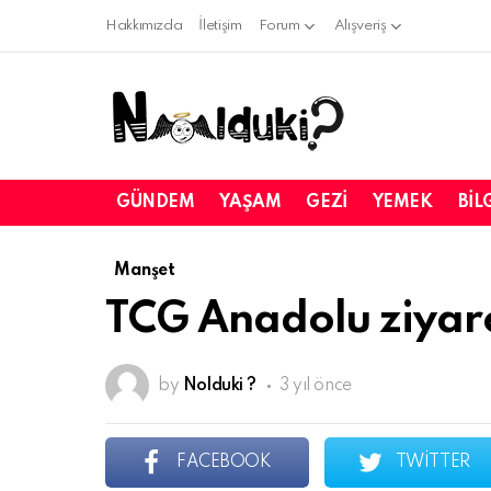
Hakkımızda
İletişim
Forum
Alışveriş
GÜNDEM
YAŞAM
GEZI
YEMEK
BIL
Manşet
TCG Anadolu ziyare
by
Nolduki ?
3 yıl önce
FACEBOOK
TWITTER