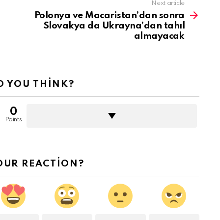
Next article
Polonya ve Macaristan’dan sonra
Slovakya da Ukrayna’dan tahıl
almayacak
 YOU THINK?
0
Points
OUR REACTION?