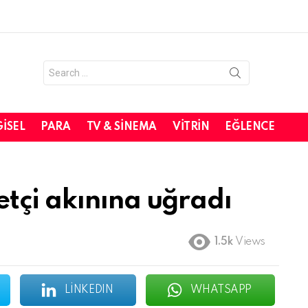
Search
for:
GISEL
PARA
TV & SINEMA
VITRIN
EĞLENCE
tçi akınına uğradı
1.5k
Views
LINKEDIN
WHATSAPP