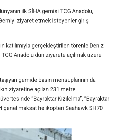
 dünyanın ilk SİHA gemisi TCG Anadolu,
Gemiyi ziyaret etmek isteyenler giriş
katılımıyla gerçekleştirilen törenle Deniz
en TCG Anadolu dün ziyarete açılmak üzere
i taşıyan gemide basın mensuplarının da
alkın ziyaretine açılan 231 metre
vertesinde “Bayraktar Kızılelma”, “Bayraktar
, 4 genel maksat helikopteri Seahawk SH70