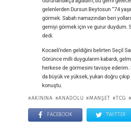
Gururlandıkça ağladım, bu gemi gelece
gelenlerden Dursun Beytosun “74 yaşınd
görmek. Sabah namazından beri yolla
gemiyi görmek için ve gurur duydum. Sİ
dedi.
Kocaeli’nden geldiğini belirten Seçil 
Görünce milli duygularım kabardı, ge
herkese de görmesini tavsiye ederim. Sİ
da büyük ve yüksek, yukarı doğru çıkıp
konuştu.
AKININA
ANADOLU
MANŞET
TCG
FACEBOOK
TWITTER