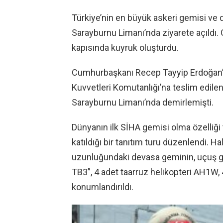
Türkiye’nin en büyük askeri gemisi ve
Sarayburnu Limanı’nda ziyarete açıldı. 
kapısında kuyruk oluşturdu.
Cumhurbaşkanı Recep Tayyip Erdoğan’ın 
Kuvvetleri Komutanlığı’na teslim edil
Sarayburnu Limanı’nda demirlemişti.
Dünyanın ilk SİHA gemisi olma özelliğ
katıldığı bir tanıtım turu düzenlendi. H
uzunluğundaki devasa geminin, uçuş gü
TB3”, 4 adet taarruz helikopteri AH1W
konumlandırıldı.