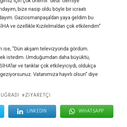
ğimiz için çok önemli” dedi. Gemiye
ayım, bize nasip oldu böyle bir icraatı
rdayım. Gaziosmanpaşa’dan yaya geldim bu
HA ve özellikle Kızılelma’dan çok etkilendim”
Sarı ise, “Dün akşam televizyonda gördüm.
lmek istedim. Umduğumdan daha büyüktü,
HA’lar ve tanklar çok etkileyiciydi, oldukça
 geziyorsunuz. Vatanımıza hayırlı olsun” diye
UĞRADI
ZIYARETÇI
LINKEDIN
WHATSAPP