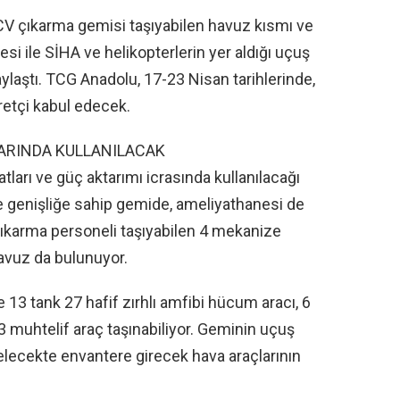
t LCV çıkarma gemisi taşıyabilen havuz kısmı ve
si ile SİHA ve helikopterlerin yer aldığı uçuş
aylaştı. TCG Anadolu, 17-23 Nisan tarihlerinde,
retçi kabul edecek.
ARINDA KULLANILACAK
ları ve güç aktarımı icrasında kullanılacağı
re genişliğe sahip gemide, ameliyathanesi de
çıkarma personeli taşıyabilen 4 mekanize
havuz da bulunuyor.
 13 tank 27 hafif zırhlı amfibi hücum aracı, 6
33 muhtelif araç taşınabiliyor. Geminin uçuş
elecekte envantere girecek hava araçlarının