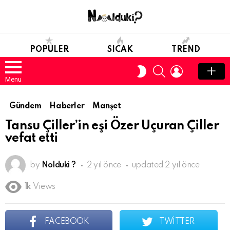
POPULER
SICAK
TREND
SEARCH
LOGIN
SWITCH
SKIN
Menu
Gündem
Haberler
Manşet
Tansu Çiller’in eşi Özer Uçuran Çiller
vefat etti
by
Nolduki ?
2 yıl önce
updated
2 yıl önce
1k
Views
FACEBOOK
TWITTER