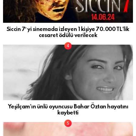
Siccin 7′ yi sinemada izleyen 1 kişiye 70.000 TL’lik
cesaret ödülü verilecek
Yeşilçam’ın ünlü oyuncusu Bahar Öztan hayatını
kaybetti