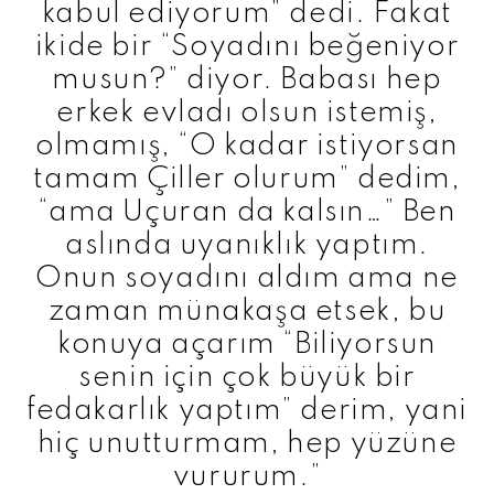
kabul ediyorum” dedi. Fakat
ikide bir “Soyadını beğeniyor
musun?” diyor. Babası hep
erkek evladı olsun istemiş,
olmamış, “O kadar istiyorsan
tamam Çiller olurum” dedim,
“ama Uçuran da kalsın…” Ben
aslında uyanıklık yaptım.
Onun soyadını aldım ama ne
zaman münakaşa etsek, bu
konuya açarım “Biliyorsun
senin için çok büyük bir
fedakarlık yaptım” derim, yani
hiç unutturmam, hep yüzüne
vururum.”