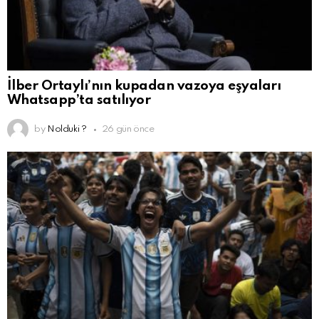
İlber Ortaylı’nın kupadan vazoya eşyaları
Whatsapp’ta satılıyor
by
Nolduki ?
26 gün önce