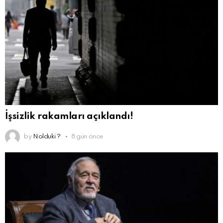
İşsizlik rakamları açıklandı!
by
Nolduki ?
8 gün önce