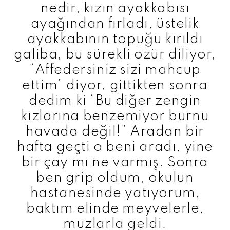
nedir, kızın ayakkabısı
ayağından fırladı, üstelik
ayakkabının topuğu kırıldı
galiba, bu sürekli özür diliyor,
“Affedersiniz sizi mahcup
ettim” diyor, gittikten sonra
dedim ki “Bu diğer zengin
kızlarına benzemiyor burnu
havada değil!” Aradan bir
hafta geçti o beni aradı, yine
bir çay mı ne varmış. Sonra
ben grip oldum, okulun
hastanesinde yatıyorum,
baktım elinde meyvelerle,
muzlarla geldi.