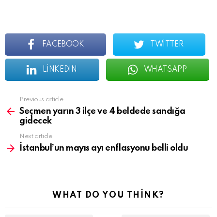
FACEBOOK
TWITTER
LINKEDIN
WHATSAPP
See
Previous article
more
Seçmen yarın 3 ilçe ve 4 beldede sandığa
gidecek
Next article
İstanbul’un mayıs ayı enflasyonu belli oldu
WHAT DO YOU THINK?