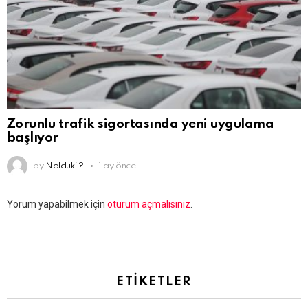
Zorunlu trafik sigortasında yeni uygulama
başlıyor
by
Nolduki ?
1 ay önce
Bir
Yorum yapabilmek için
oturum açmalısınız
.
yanıt
yazın
ETIKETLER