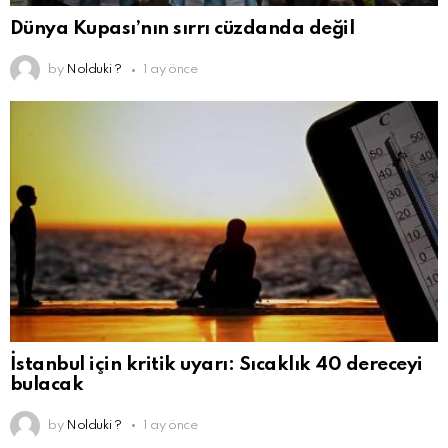
Dünya Kupası’nın sırrı cüzdanda değil
by
Nolduki ?
1 ay önce
İstanbul için kritik uyarı: Sıcaklık 40 dereceyi
bulacak
by
Nolduki ?
1 ay önce