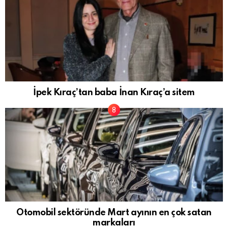
İpek Kıraç’tan baba İnan Kıraç’a sitem
Otomobil sektöründe Mart ayının en çok satan
markaları