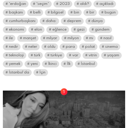
“erdoğan
“seçim”
2023
aldı?
açıkladı
başkanı
belli
bilgisel
bin
bir
bugün
cumhurbaşkanı
daha:
deprem
dünya
ekonomi
elon
eğlence
gezi
gündem
ile
manşet
milyar
milyon
mı
nasıl
nedir
neler
oldu
para
polat
sinema
teknoloji
türk
türkiye
var
vitrin
yaşam
yemek
yeni
İkinci
İlk
İstanbul
İstanbul’da
İçin