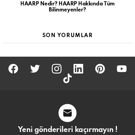
HAARP Nedir? HAARP Hakkında Tüm
Bilinmeyenler?
SON YORUMLAR
facebook
twitter
İnstagram
linkedin
pinterest
youtu
tiktok
Yeni gönderileri kaçırmayın !