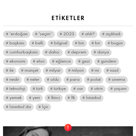
ETIKETLER
“erdoğan
“seçim”
2023
aldı?
açıkladı
başkanı
belli
bilgisel
bin
bir
bugün
cumhurbaşkanı
daha:
deprem
dünya
ekonomi
elon
eğlence
gezi
gündem
ile
manşet
milyar
milyon
mı
nasıl
nedir
neler
oldu
para
polat
sinema
teknoloji
türk
türkiye
var
vitrin
yaşam
yemek
yeni
İkinci
İlk
İstanbul
İstanbul’da
İçin