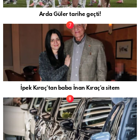
Arda Güler tarihe geçti!
İpek Kıraç’tan baba İnan Kıraç’a sitem