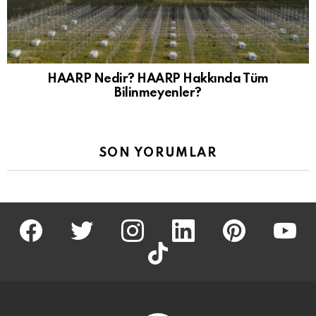
HAARP Nedir? HAARP Hakkında Tüm
Bilinmeyenler?
SON YORUMLAR
facebook
twitter
İnstagram
linkedin
pinterest
youtu
tiktok