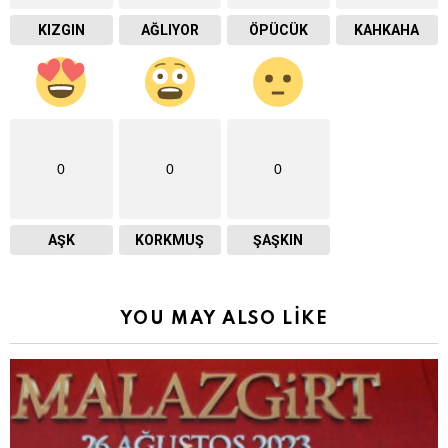
KIZGIN
AĞLIYOR
ÖPÜCÜK
KAHKAHA
0
0
0
AŞK
KORKMUŞ
ŞAŞKIN
YOU MAY ALSO LIKE