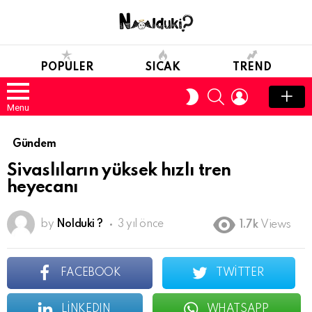
POPULER
SICAK
TREND
SEARCH
LOGIN
SWITCH
SKIN
Menu
Gündem
Sivaslıların yüksek hızlı tren
heyecanı
by
Nolduki ?
3 yıl önce
1.7k
Views
FACEBOOK
TWITTER
LINKEDIN
WHATSAPP