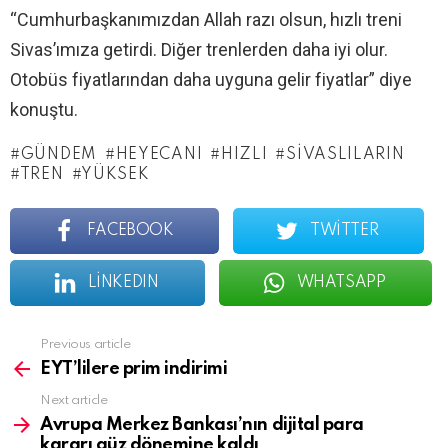
“Cumhurbaşkanımızdan Allah razı olsun, hızlı treni
Sivas’ımıza getirdi. Diğer trenlerden daha iyi olur.
Otobüs fiyatlarından daha uyguna gelir fiyatlar” diye
konuştu.
GÜNDEM
HEYECANI
HIZLI
SIVASLILARIN
TREN
YÜKSEK
FACEBOOK
TWITTER
LINKEDIN
WHATSAPP
See
Previous article
more
EYT’lilere prim indirimi
Next article
Avrupa Merkez Bankası’nın dijital para
kararı güz dönemine kaldı