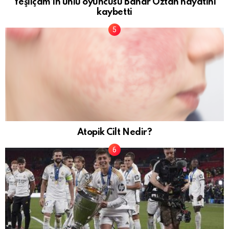
Yeşilçam’ın ünlü oyuncusu Bahar Öztan hayatını
kaybetti
Atopik Cilt Nedir?