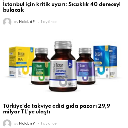
İstanbul için kritik uyarı: Sıcaklık 40 dereceyi
bulacak
by
Nolduki ?
1 ay önce
Türkiye’de takviye edici gıda pazarı 29,9
milyar TL’ye ulaştı
by
Nolduki ?
1 ay önce