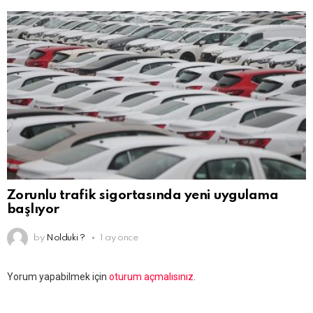
Zorunlu trafik sigortasında yeni uygulama
başlıyor
by
Nolduki ?
1 ay önce
Bir
Yorum yapabilmek için
oturum açmalısınız
.
yanıt
yazın