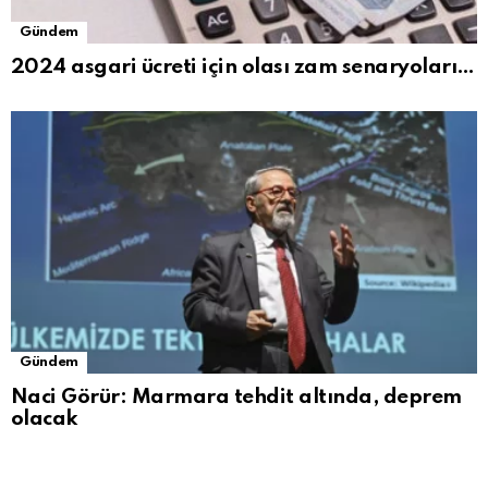
Gündem
2024 asgari ücreti için olası zam senaryoları…
Gündem
Naci Görür: Marmara tehdit altında, deprem
olacak