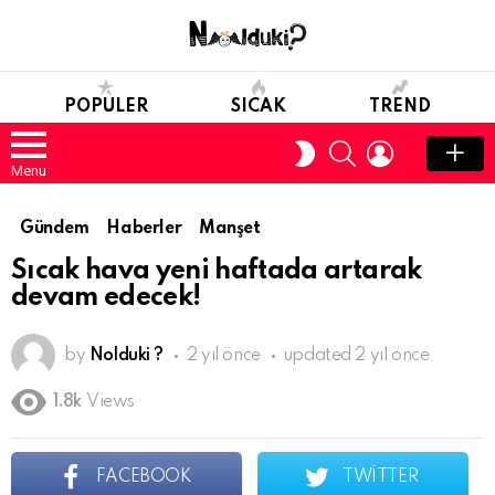
POPULER
SICAK
TREND
SEARCH
LOGIN
SWITCH
SKIN
Menu
Gündem
Haberler
Manşet
Sıcak hava yeni haftada artarak
devam edecek!
by
Nolduki ?
2 yıl önce
updated
2 yıl önce
1.8k
Views
FACEBOOK
TWITTER