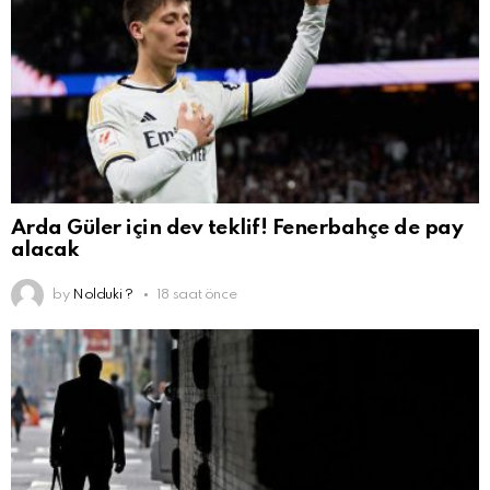
Arda Güler için dev teklif! Fenerbahçe de pay
alacak
by
Nolduki ?
18 saat önce