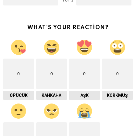
Points
WHAT'S YOUR REACTION?
0
0
0
0
ÖPÜCÜK
KAHKAHA
AŞK
KORKMUŞ