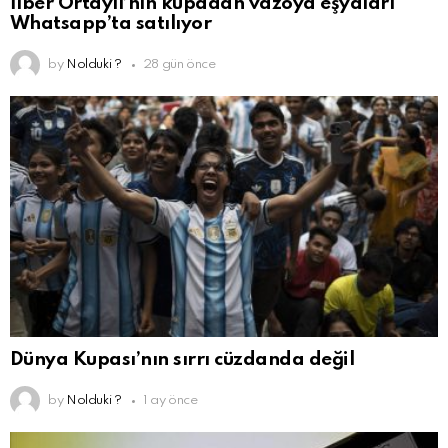
İlber Ortaylı’nın kupadan vazoya eşyaları
Whatsapp’ta satılıyor
by
Nolduki ?
28 gün önce
Dünya Kupası’nın sırrı cüzdanda değil
by
Nolduki ?
1 ay önce