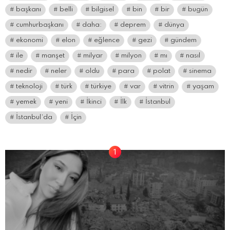
başkanı
belli
bilgisel
bin
bir
bugün
cumhurbaşkanı
daha:
deprem
dünya
ekonomi
elon
eğlence
gezi
gündem
ile
manşet
milyar
milyon
mı
nasıl
nedir
neler
oldu
para
polat
sinema
teknoloji
türk
türkiye
var
vitrin
yaşam
yemek
yeni
İkinci
İlk
İstanbul
İstanbul’da
İçin