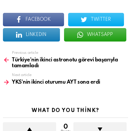
FACEBOOK
TWITTER
LINKEDIN
WHATSAPP
See
Previous article
more
Türkiye’nin ikinci astronotu görevi başarıyla
tamamladı
Next article
YKS’nin ikinci oturumu AYT sona erdi
WHAT DO YOU THINK?
0