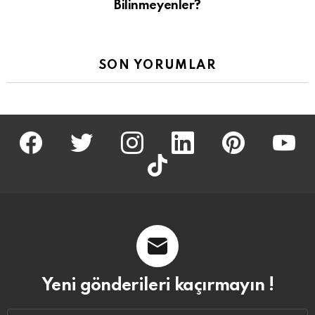
Bilinmeyenler?
SON YORUMLAR
facebook
twitter
İnstagram
linkedin
pinterest
youtu
tiktok
Yeni gönderileri kaçırmayın !
Email