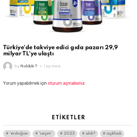
Türkiye’de takviye edici gıda pazarı 29,9
milyar TL’ye ulaştı
by
Nolduki ?
1 ay önce
Bir
Yorum yapabilmek için
oturum açmalısınız
.
yanıt
yazın
ETIKETLER
“erdoğan
“seçim”
2023
aldı?
açıkladı