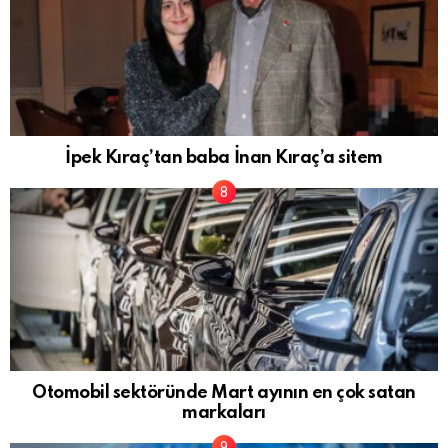
İpek Kıraç’tan baba İnan Kıraç’a sitem
Otomobil sektöründe Mart ayının en çok satan
markaları