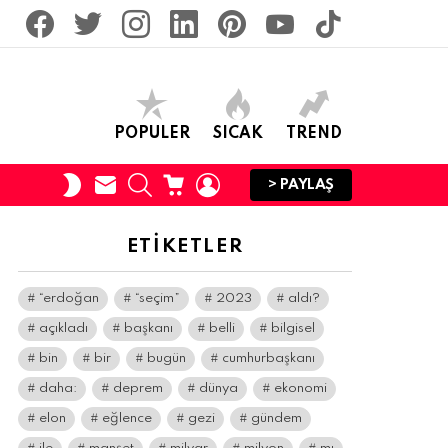
facebook
twitter
İnstagram
linkedin
pinterest
youtube
tiktok
POPULER
SICAK
TREND
SUBSCRIBE
SEARCH
CART
LOGIN
SWITCH
> PAYLAŞ
SKIN
ETIKETLER
“erdoğan
“seçim”
2023
aldı?
açıkladı
başkanı
belli
bilgisel
bin
bir
bugün
cumhurbaşkanı
daha:
deprem
dünya
ekonomi
elon
eğlence
gezi
gündem