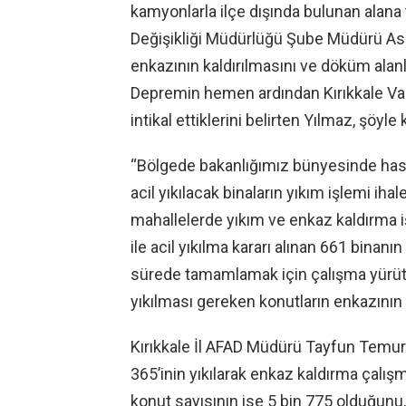
kamyonlarla ilçe dışında bulunan alana t
Değişikliği Müdürlüğü Şube Müdürü Ası
enkazının kaldırılmasını ve döküm alanl
Depremin hemen ardından Kırıkkale Vali
intikal ettiklerini belirten Yılmaz, şöyle
“Bölgede bakanlığımız bünyesinde hasa
acil yıkılacak binaların yıkım işlemi ih
mahallelerde yıkım ve enkaz kaldırma 
ile acil yıkılma kararı alınan 661 binan
sürede tamamlamak için çalışma yürütüy
yıkılması gereken konutların enkazının y
Kırıkkale İl AFAD Müdürü Tayfun Temur 
365’inin yıkılarak enkaz kaldırma çalış
konut sayısının ise 5 bin 775 olduğunu