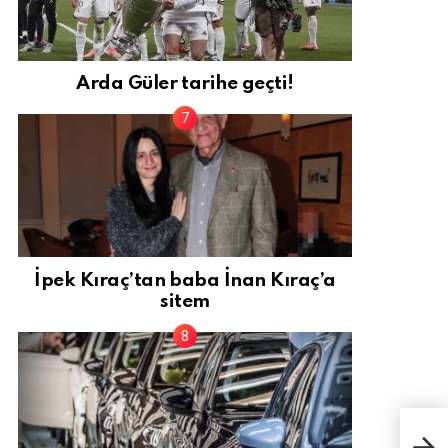
Arda Güler tarihe geçti!
İpek Kıraç’tan baba İnan Kıraç’a
sitem
İsta