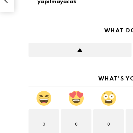
yapılmayacak
WHAT DO
WHAT'S Y
0
0
0