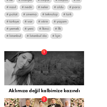
ile
manşet
milyar
milyon
mı
nasıl
nedir
neler
oldu
para
polat
sinema
teknoloji
türk
türkiye
var
vitrin
yaşam
yemek
yeni
İkinci
İlk
İstanbul
İstanbul’da
İçin
Aklımıza değil kalbimize kazındı