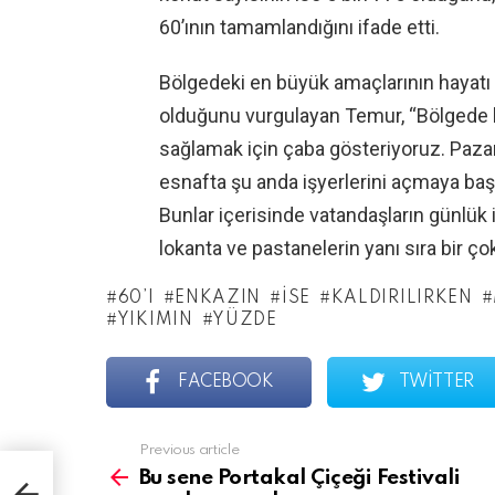
60’ının tamamlandığını ifade etti.
Bölgedeki en büyük amaçlarının hayat
olduğunu vurgulayan Temur, “Bölgede h
sağlamak için çaba gösteriyoruz. Pazar
esnafta şu anda işyerlerini açmaya başl
Bunlar içerisinde vatandaşların günlük 
lokanta ve pastanelerin yanı sıra bir ço
60’I
ENKAZIN
ISE
KALDIRILIRKEN
YIKIMIN
YÜZDE
FACEBOOK
TWITTER
See
Previous article
more
Bu sene Portakal Çiçeği Festivali