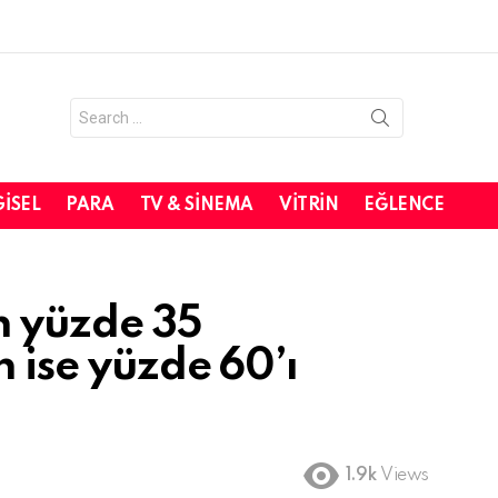
Search
for:
GISEL
PARA
TV & SINEMA
VITRIN
EĞLENCE
n yüzde 35
n ise yüzde 60’ı
1.9k
Views