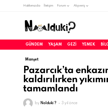
Hakkımızda
İletişim
Forum
Alışveriş
GÜNDEM
YAŞAM
GEZI
YEMEK
BIL
Manşet
Pazarcık’ta enkazı
kaldırılırken yıkımı
tamamlandı
by
Nolduki ?
3 yıl önce