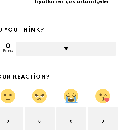
fiyatları en çok artan ilçeler
 YOU THINK?
0
Points
OUR REACTION?
0
0
0
0