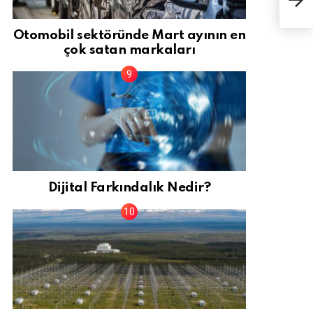
fiya
Otomobil sektöründe Mart ayının en
çok satan markaları
Dijital Farkındalık Nedir?