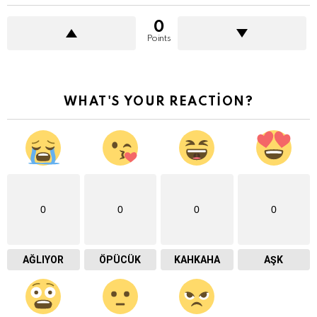
0
Points
WHAT'S YOUR REACTION?
0
0
0
0
AĞLIYOR
ÖPÜCÜK
KAHKAHA
AŞK