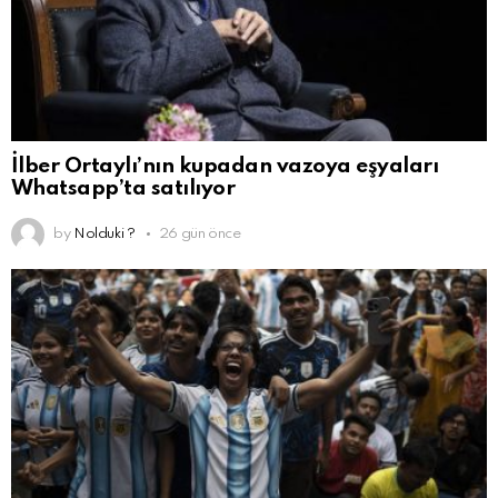
İlber Ortaylı’nın kupadan vazoya eşyaları
Whatsapp’ta satılıyor
by
Nolduki ?
26 gün önce