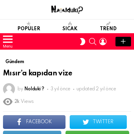
POPULER
SICAK
TREND
SEARCH
LOGIN
SWITCH
SKIN
Menu
Gündem
Mısır’a kapıdan vize
by
Nolduki ?
3 yıl önce
updated
2 yıl önce
2k
Views
FACEBOOK
TWITTER