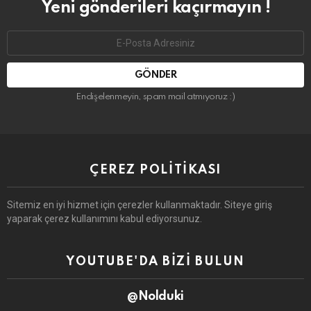
Yeni gönderileri kaçırmayın !
Email
address:
Endişelenmeyin, spam mail atmıyoruz :)
ÇEREZ POLITIKASI
Sitemiz en iyi hizmet için çerezler kullanmaktadır. Siteye giriş
yaparak çerez kullanımını kabul ediyorsunuz.
YOUTUBE'DA BIZI BULUN
@Nolduki