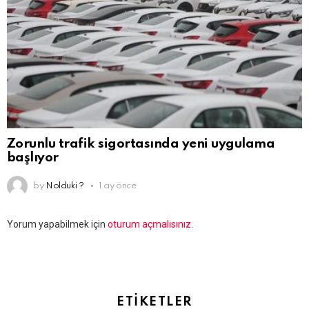
Zorunlu trafik sigortasında yeni uygulama
başlıyor
by
Nolduki ?
1 ay önce
Bir
Yorum yapabilmek için
oturum açmalısınız
.
yanıt
yazın
ETIKETLER