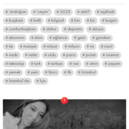
“erdoğan
“seçim”
2023
aldı?
açıkladı
başkanı
belli
bilgisel
bin
bir
bugün
cumhurbaşkanı
daha:
deprem
dünya
ekonomi
elon
eğlence
gezi
gündem
ile
manşet
milyar
milyon
mı
nasıl
nedir
neler
oldu
para
polat
sinema
teknoloji
türk
türkiye
var
vitrin
yaşam
yemek
yeni
İkinci
İlk
İstanbul
İstanbul’da
İçin