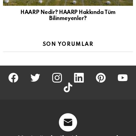
HAARP Nedir? HAARP Hakkında Tüm
Bilinmeyenler?
SON YORUMLAR
facebook
twitter
İnstagram
linkedin
pinterest
youtu
tiktok