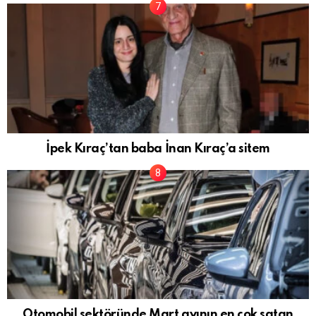
İpek Kıraç’tan baba İnan Kıraç’a sitem
Otomobil sektöründe Mart ayının en çok satan