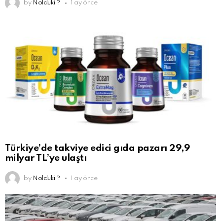
by
Nolduki ?
1 ay önce
Türkiye’de takviye edici gıda pazarı 29,9
milyar TL’ye ulaştı
by
Nolduki ?
1 ay önce