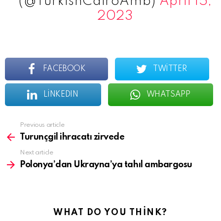
(@TurkishCairoAmb)
April 15,
2023
FACEBOOK
TWITTER
LINKEDIN
WHATSAPP
See
Previous article
more
Turunçgil ihracatı zirvede
Next article
Polonya’dan Ukrayna’ya tahıl ambargosu
WHAT DO YOU THINK?