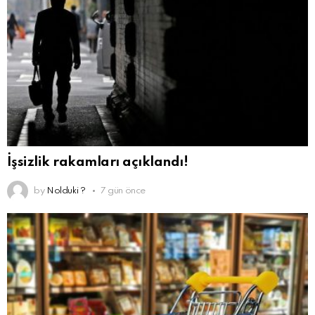
İşsizlik rakamları açıklandı!
by
Nolduki ?
7 gün önce