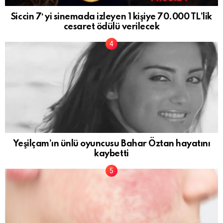
Siccin 7′ yi sinemada izleyen 1 kişiye 70.000 TL’lik
cesaret ödülü verilecek
Yeşilçam’ın ünlü oyuncusu Bahar Öztan hayatını
kaybetti