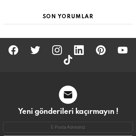
SON YORUMLAR
facebook
twitter
İnstagram
linkedin
pinterest
youtu
tiktok
Yeni gönderileri kaçırmayın !
Email
address: