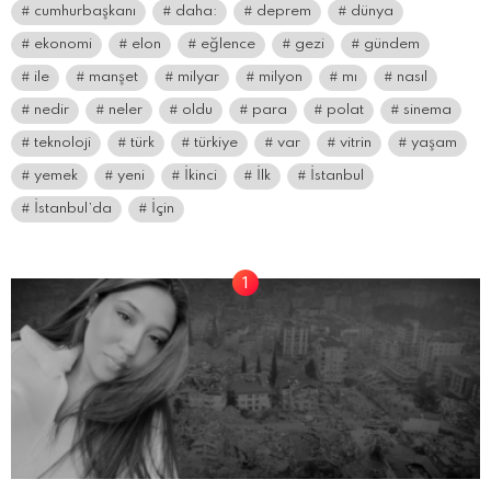
cumhurbaşkanı
daha:
deprem
dünya
ekonomi
elon
eğlence
gezi
gündem
ile
manşet
milyar
milyon
mı
nasıl
nedir
neler
oldu
para
polat
sinema
teknoloji
türk
türkiye
var
vitrin
yaşam
yemek
yeni
İkinci
İlk
İstanbul
İstanbul’da
İçin