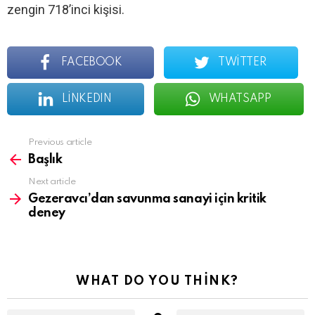
zengin 718’inci kişisi.
FACEBOOK
TWITTER
LINKEDIN
WHATSAPP
See
Previous article
more
Başlık
Next article
Gezeravcı’dan savunma sanayi için kritik
deney
WHAT DO YOU THINK?