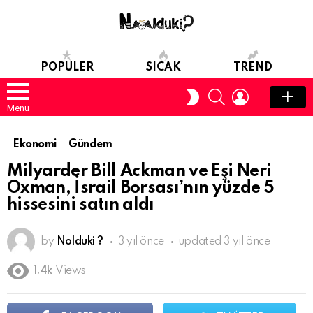
POPULER
SICAK
TREND
SEARCH
LOGIN
SWITCH
SKIN
Menu
Ekonomi
Gündem
Milyarder Bill Ackman ve Eşi Neri
Oxman, İsrail Borsası’nın yüzde 5
hissesini satın aldı
by
Nolduki ?
3 yıl önce
updated
3 yıl önce
1.4k
Views