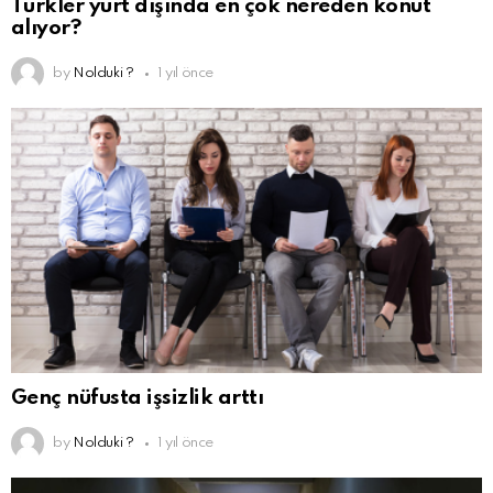
Türkler yurt dışında en çok nereden konut
alıyor?
by
Nolduki ?
1 yıl önce
Genç nüfusta işsizlik arttı
by
Nolduki ?
1 yıl önce