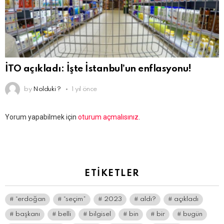
İTO açıkladı: İşte İstanbul’un enflasyonu!
by
Nolduki ?
1 yıl önce
Bir
Yorum yapabilmek için
oturum açmalısınız
.
yanıt
yazın
ETIKETLER
“erdoğan
“seçim”
2023
aldı?
açıkladı
başkanı
belli
bilgisel
bin
bir
bugün