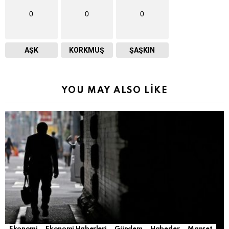
0
0
0
AŞK
KORKMUŞ
ŞAŞKIN
YOU MAY ALSO LIKE
Ekonomi
Ekonomi Haberleri
Gündem
Haberler
Manşet