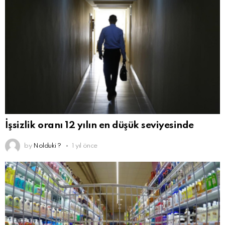
İşsizlik oranı 12 yılın en düşük seviyesinde
by
Nolduki ?
1 yıl önce