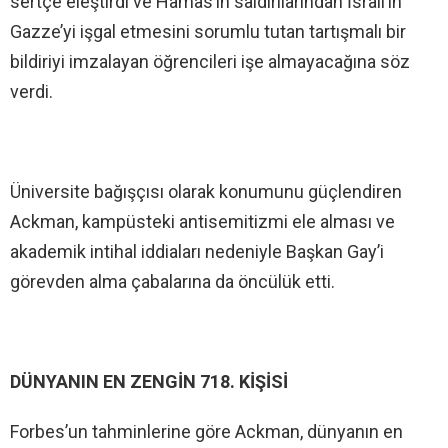
sertçe eleştirdi ve Hamas’ın saldırılarından İsrail’in
Gazze’yi işgal etmesini sorumlu tutan tartışmalı bir
bildiriyi imzalayan öğrencileri işe almayacağına söz
verdi.
Üniversite bağışçısı olarak konumunu güçlendiren
Ackman, kampüsteki antisemitizmi ele alması ve
akademik intihal iddiaları nedeniyle Başkan Gay’i
görevden alma çabalarına da öncülük etti.
DÜNYANIN EN ZENGİN 718. KİŞİSİ
Forbes’un tahminlerine göre Ackman, dünyanın en