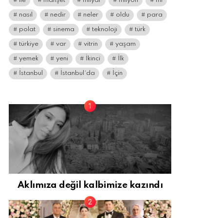
ile
manşet
milyar
milyon
mı
nasıl
nedir
neler
oldu
para
polat
sinema
teknoloji
türk
türkiye
var
vitrin
yaşam
yemek
yeni
İkinci
İlk
İstanbul
İstanbul’da
İçin
Aklımıza değil kalbimize kazındı