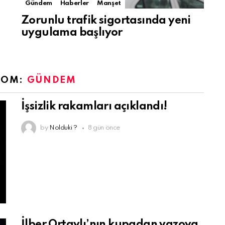
Gündem
Haberler
Manşet
Zorunlu trafik sigortasında yeni
uygulama başlıyor
ROM:
GÜNDEM
İşsizlik rakamları açıklandı!
by
Nolduki ?
8 gün önce
İlber Ortaylı’nın kupadan vazoya