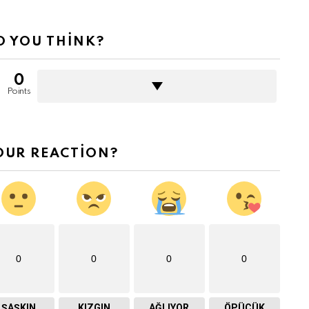
 YOU THINK?
0
Points
OUR REACTION?
0
0
0
0
ŞAŞKIN
KIZGIN
AĞLIYOR
ÖPÜCÜK