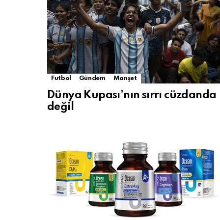
Futbol
Gündem
Manşet
Dünya Kupası’nın sırrı cüzdanda
değil