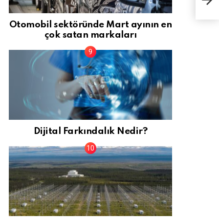
kayb
Otomobil sektöründe Mart ayının en
çok satan markaları
Dijital Farkındalık Nedir?