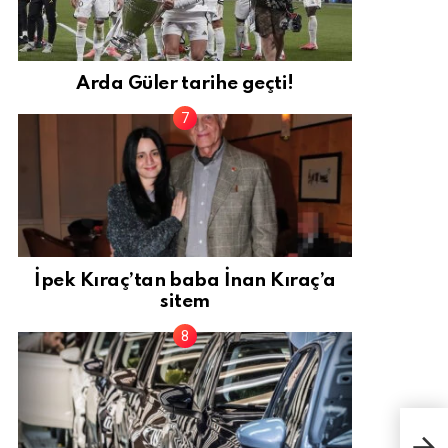
Arda Güler tarihe geçti!
İpek Kıraç’tan baba İnan Kıraç’a
sitem
Ünlü