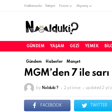
Hakkımızda
İletişim
Forum
Alışveriş
GÜNDEM
YAŞAM
GEZI
YEMEK
BIL
Gündem
Haberler
Manşet
MGM’den 7 ile sarı
by
Nolduki ?
2 yıl önce
updated
2 yıl 
FACEBOOK
TWITTER