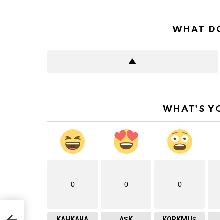
WHAT DO
WHAT'S Y
0
0
0
KAHKAHA
AŞK
KORKMUŞ