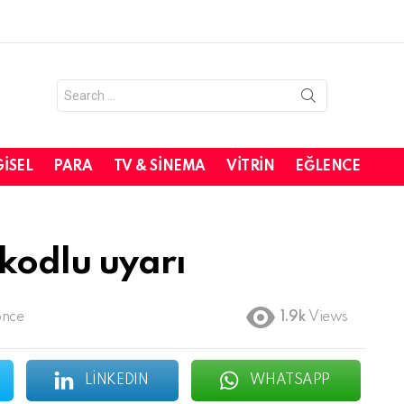
Search
for:
GISEL
PARA
TV & SINEMA
VITRIN
EĞLENCE
 kodlu uyarı
önce
1.9k
Views
LINKEDIN
WHATSAPP