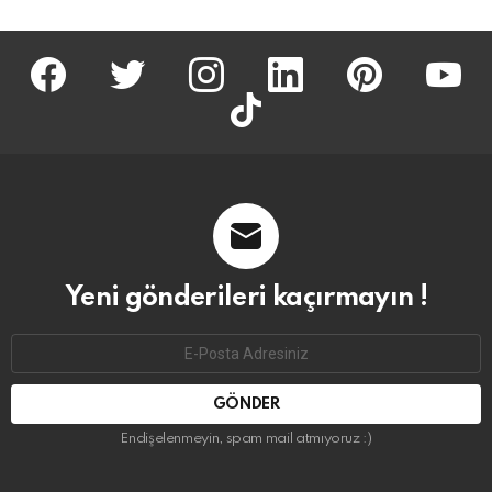
facebook
twitter
İnstagram
linkedin
pinterest
youtu
tiktok
Yeni gönderileri kaçırmayın !
Email
address:
Endişelenmeyin, spam mail atmıyoruz :)