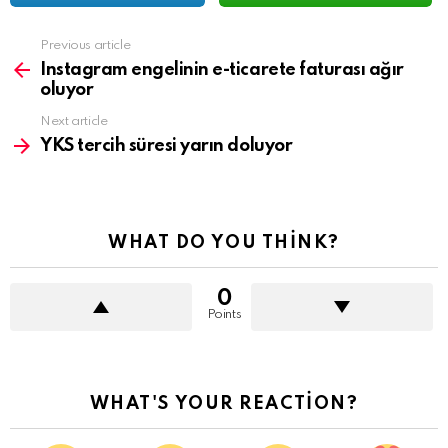
See
Previous article
more
Instagram engelinin e-ticarete faturası ağır
oluyor
Next article
YKS tercih süresi yarın doluyor
WHAT DO YOU THINK?
0
Points
WHAT'S YOUR REACTION?