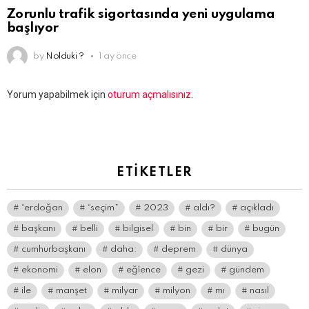
Zorunlu trafik sigortasında yeni uygulama
başlıyor
by
Nolduki ?
1 ay önce
Bir
Yorum yapabilmek için
oturum açmalısınız
.
yanıt
yazın
ETIKETLER
“erdoğan
“seçim”
2023
aldı?
açıkladı
başkanı
belli
bilgisel
bin
bir
bugün
cumhurbaşkanı
daha:
deprem
dünya
ekonomi
elon
eğlence
gezi
gündem
ile
manşet
milyar
milyon
mı
nasıl