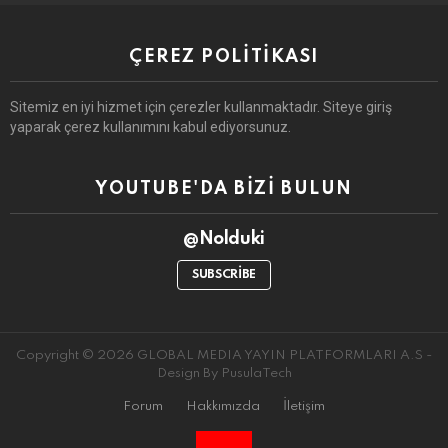
ÇEREZ POLITIKASI
Sitemiz en iyi hizmet için çerezler kullanmaktadır. Siteye giriş
yaparak çerez kullanımını kabul ediyorsunuz.
YOUTUBE'DA BIZI BULUN
@Nolduki
SUBSCRIBE
Copyright © 2026 GLOBAL MEDIA YAYIN PLATFORMLARI A.S -
Design By PusulaTech
Forum
Hakkımızda
İletişim