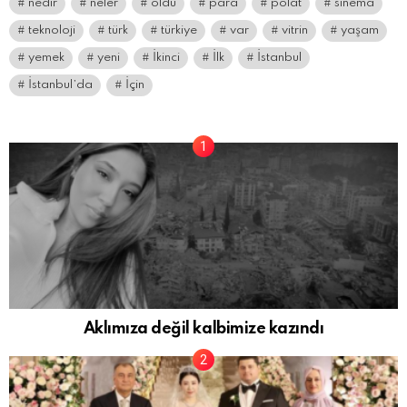
nedir
neler
oldu
para
polat
sinema
teknoloji
türk
türkiye
var
vitrin
yaşam
yemek
yeni
İkinci
İlk
İstanbul
İstanbul’da
İçin
Aklımıza değil kalbimize kazındı