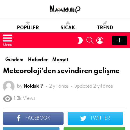
POPULER
SICAK
TREND
SEARCH
LOGIN
SWITCH
SKIN
Menu
Gündem
Haberler
Manşet
Meteoroloji’den sevindiren gelişme
by
Nolduki ?
2 yıl önce
updated
2 yıl önce
1.3k
Views
FACEBOOK
TWITTER