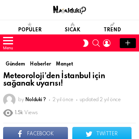
POPULER
SICAK
TREND
SEARCH
LOGIN
SWITCH
SKIN
Menu
Gündem
Haberler
Manşet
Meteoroloji’den İstanbul için
sağanak uyarısı!
by
Nolduki ?
2 yıl önce
updated
2 yıl önce
1.5k
Views
FACEBOOK
TWITTER