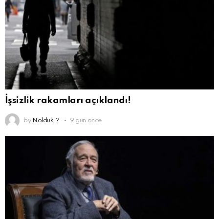
İşsizlik rakamları açıklandı!
by
Nolduki ?
9 gün önce