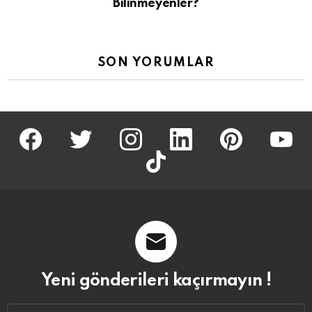
Bilinmeyenler?
SON YORUMLAR
facebook
twitter
İnstagram
linkedin
pinterest
youtu
tiktok
Yeni gönderileri kaçırmayın !
Email