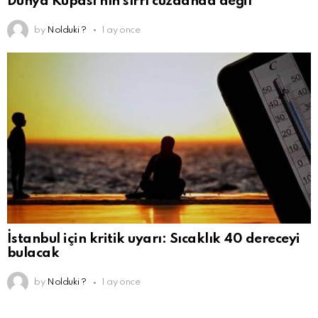
Dünya Kupası’nın sırrı cüzdanda değil
by
Nolduki ?
1 ay önce
İstanbul için kritik uyarı: Sıcaklık 40 dereceyi
bulacak
by
Nolduki ?
1 ay önce