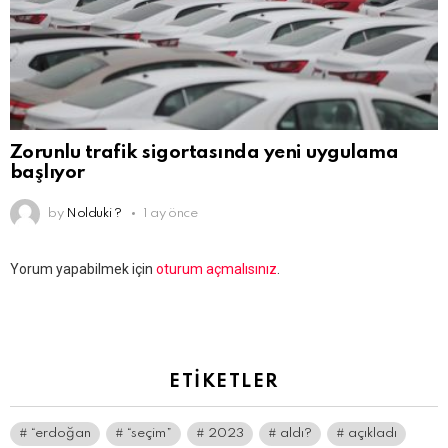
Zorunlu trafik sigortasında yeni uygulama
başlıyor
by
Nolduki ?
1 ay önce
Bir
Yorum yapabilmek için
oturum açmalısınız
.
yanıt
yazın
ETIKETLER
“erdoğan
“seçim”
2023
aldı?
açıkladı