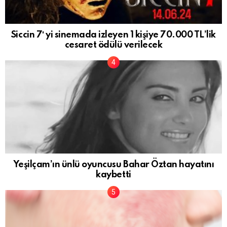
Siccin 7′ yi sinemada izleyen 1 kişiye 70.000 TL’lik
cesaret ödülü verilecek
Yeşilçam’ın ünlü oyuncusu Bahar Öztan hayatını
kaybetti