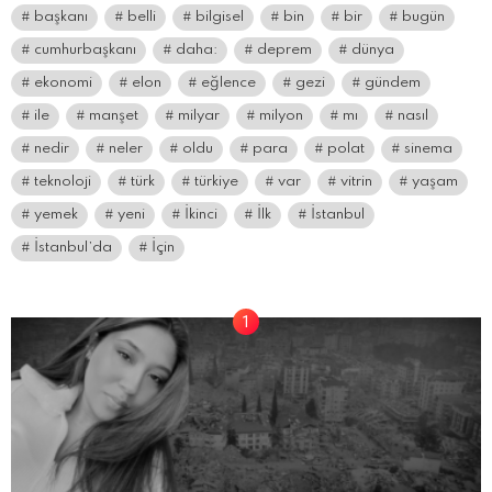
başkanı
belli
bilgisel
bin
bir
bugün
cumhurbaşkanı
daha:
deprem
dünya
ekonomi
elon
eğlence
gezi
gündem
ile
manşet
milyar
milyon
mı
nasıl
nedir
neler
oldu
para
polat
sinema
teknoloji
türk
türkiye
var
vitrin
yaşam
yemek
yeni
İkinci
İlk
İstanbul
İstanbul’da
İçin