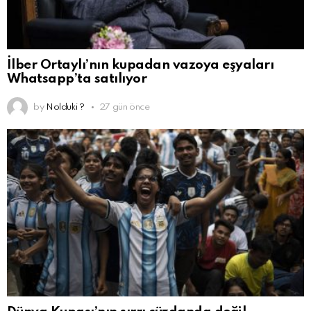
İlber Ortaylı’nın kupadan vazoya eşyaları
Whatsapp’ta satılıyor
by
Nolduki ?
27 gün önce